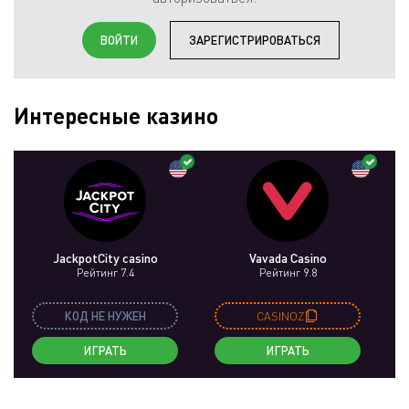
ВОЙТИ
ЗАРЕГИСТРИРОВАТЬСЯ
Интересные казино
JackpotCity casino
Vavada Casino
Рейтинг 7.4
Рейтинг 9.8
КОД НЕ НУЖЕН
CASINOZ
ИГРАТЬ
ИГРАТЬ