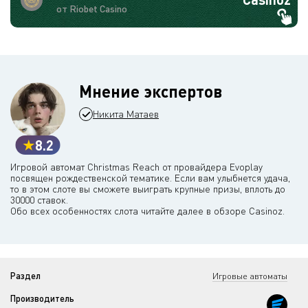
от Riobet Casino
Мнение экспертов
Никита Матаев
8.2
Игровой автомат Christmas Reach от провайдера Evoplay
посвящен рождественской тематике. Если вам улыбнется удача,
то в этом слоте вы сможете выиграть крупные призы, вплоть до
30000 ставок.
Обо всех особенностях слота читайте далее в обзоре Casinoz.
Раздел
Игровые автоматы
Производитель