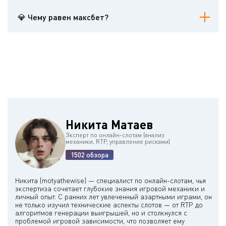
Максимальный выигрыш равен 30000 ставок.
💎 Чему равен максбет?
Максимальная ставка в слоте Christmas Reach равна 20
долларам.
Никита Матаев
Эксперт по онлайн-слотам (анализ
механики, RTP, управление рисками)
1502 обзора
Никита (motyathewise) — специалист по онлайн-слотам, чья
экспертиза сочетает глубокие знания игровой механики и
личный опыт. С ранних лет увлеченный азартными играми, он
не только изучил технические аспекты слотов — от RTP до
алгоритмов генерации выигрышей, но и столкнулся с
проблемой игровой зависимости, что позволяет ему