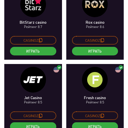
BitStarz casino
Rox casino
Рейтинг 8.7
Рейтинг 8.6
CASINOZ
CASINOZ
ИГРАТЬ
ИГРАТЬ
Jet Casino
Fresh casino
Рейтинг 8.5
Рейтинг 8.5
CASINOZ
CASINOZ
ИГРАТЬ
ИГРАТЬ