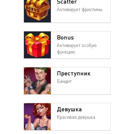
Scatter
Активирует фриспины
Bonus
Активирует особую
функцию
Преступник
Бандит
Девушка
Красивая девушка