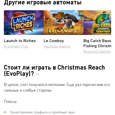
Другие игровые автоматы
Launch to Riches
Le Cowboy
Big Catch Bass
Fishing Christm
Pragmatic Play
Hacksaw Gaming
Blueprint Gaming
Стоит ли играть в Christmas Reach
(EvoPlay)?
В целом, слот получился неплохим. Еще раз перечислим его
сильные и слабые стороны.
Плюсы:
Качественная графика и приятный звук;