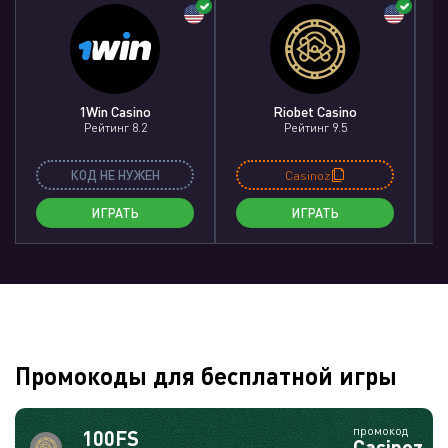
1Win Casino
Riobet Casino
Рейтинг 8.2
Рейтинг 9.5
КОД НЕ НУЖЕН
Casinoz
ИГРАТЬ
ИГРАТЬ
Промокоды для бесплатной игры
промокод
100FS
Casinoz