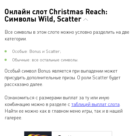
Онлайн слот Christmas Reach:
Символы Wild, Scatter
Все символы в этом слоте можно условно разделить на две
категории.
Особые: Bonus и Scatter;
Обычные: все остальные символы.
Особый символ Bonus является при выпадении может
присудить дополнительные призы. О роли Scatter будет
рассказано далее.
Ознакомиться с размерами выплат за ту или иную
комбинацию можно в разделе с
таблицей выплат слота
.
Найти ее можно как в главном меню игры, так и в нашей
галерее.