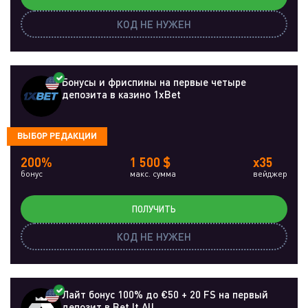
КОД НЕ НУЖЕН
Бонусы и фриспины на первые четыре
депозита в казино 1xBet
ВЫБОР РЕДАКЦИИ
200%
1 500 $
x35
бонус
макс. сумма
вейджер
ПОЛУЧИТЬ
КОД НЕ НУЖЕН
Лайт бонус 100% до €50 + 20 FS на первый
депозит в Bet It All