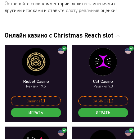
Оставляйте свои комментарии, делитесь мнениями с
другими игроками и ставьте слоту реальные оценки!
Онлайн казино с Christmas Reach slot
Riobet Casino
Cat Casino
Рейтинг 9.5
Рейтинг 9.3
Casinoz
CASINOZ
ИГРАТЬ
ИГРАТЬ