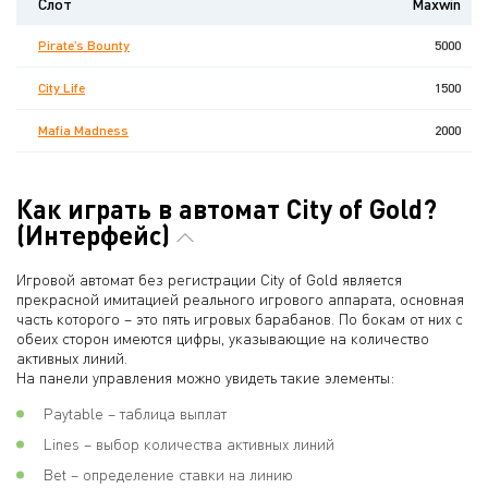
Слот
Maxwin
Pirate’s Bounty
5000
City Life
1500
Mafia Madness
2000
Как играть в автомат City of Gold?
(Интерфейс)
Игровой автомат без регистрации City of Gold является
прекрасной имитацией реального игрового аппарата, основная
часть которого – это пять игровых барабанов. По бокам от них с
обеих сторон имеются цифры, указывающие на количество
активных линий.
На панели управления можно увидеть такие элементы:
Paytable – таблица выплат
Lines – выбор количества активных линий
Bet – определение ставки на линию