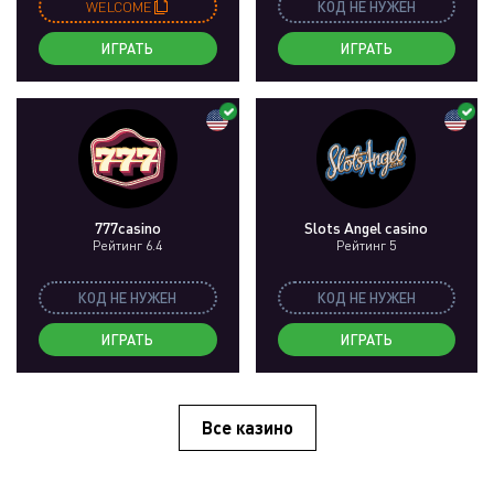
WELCOME
КОД НЕ НУЖЕН
ИГРАТЬ
ИГРАТЬ
777casino
Slots Angel casino
Рейтинг 6.4
Рейтинг 5
КОД НЕ НУЖЕН
КОД НЕ НУЖЕН
ИГРАТЬ
ИГРАТЬ
Все казино