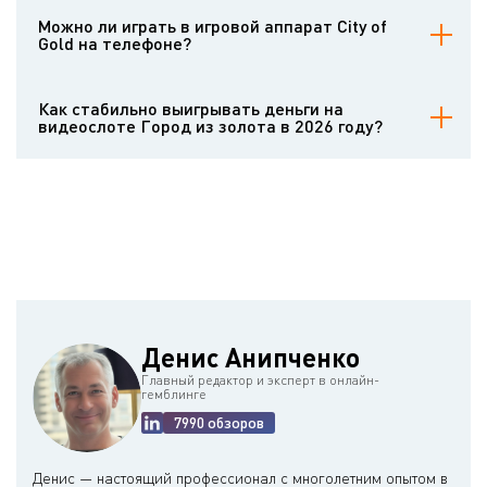
Играть на деньги в City of Gold важно в солидных интернет-
казино с лицензионными играми и хорошей репутацией.
Можно ли играть в игровой аппарат City of
Подобрать честный игорный клуб помогут обзоры на Casinoz и
Gold на телефоне?
комментарии опытных клиентов.
City of Gold имеет удобную мобильную вариацию. Она стабильно
запускается на андроидах и айфонах. Интерфейс мобильного
Как стабильно выигрывать деньги на
видеослота предназначен для тачскринов, а правила остаются
видеослоте Город из золота в 2026 году?
прежними.
Видеослоты действуют на ГСЧ, контролируемом независимыми
аудиторскими органами. Результаты спинов невозможно
рассчитать. Вы можете взять на вооружение алгоритмы ставок,
но повысить возврат с их помощью не получится. Результ будет
зависеть от случая. Информация о теоретическом возврате,
вариативности и выигрышах содержится в обзорных статьях на
сайте Casinoz.
Денис Анипченко
Главный редактор и эксперт в онлайн-
гемблинге
7990 обзоров
Денис — настоящий профессионал с многолетним опытом в