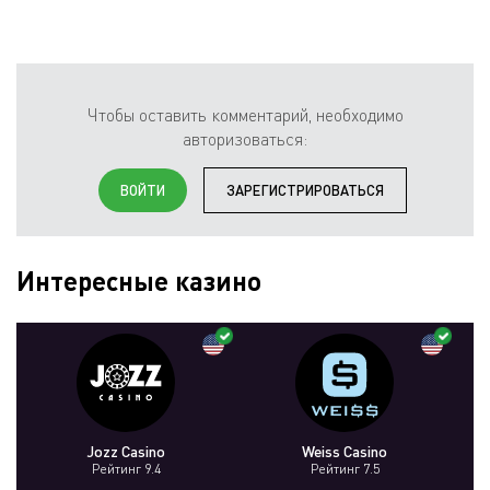
Чтобы оставить комментарий, необходимо
авторизоваться:
ВОЙТИ
ЗАРЕГИСТРИРОВАТЬСЯ
Интересные казино
Jozz Casino
Weiss Casino
Рейтинг 9.4
Рейтинг 7.5