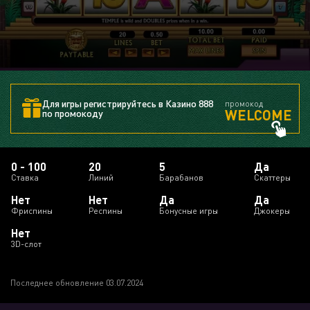
Для игры регистрируйтесь в Казино 888
промокод
WELCOME
по промокоду
0 - 100
20
5
Да
Ставка
Линий
Барабанов
Скаттеры
Нет
Нет
Да
Да
Фриспины
Респины
Бонусные игры
Джокеры
Нет
3D-слот
Последнее обновление 03.07.2024