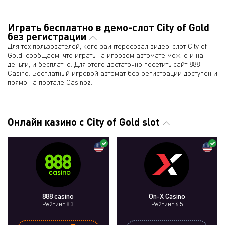
Играть бесплатно в демо-слот City of Gold
без регистрации
Для тех пользователей, кого заинтересовал видео-слот City of
Gold, сообщаем, что играть на игровом автомате можно и на
деньги, и бесплатно. Для этого достаточно посетить сайт 888
Casino. Бесплатный игровой автомат без регистрации доступен и
прямо на портале Casinoz.
Онлайн казино с City of Gold slot
888 casino
On-X Casino
Рейтинг 8.3
Рейтинг 6.5