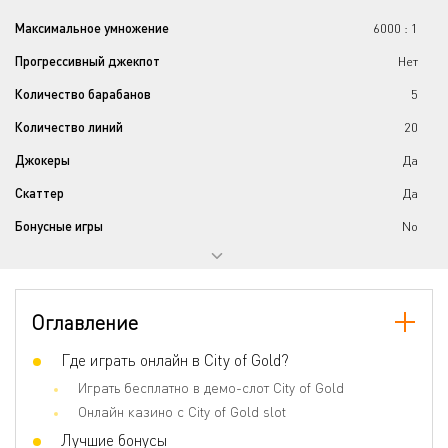
Максимальное умножение
6000 : 1
Прогрессивный джекпот
Нет
Количество барабанов
5
Количество линий
20
Джокеры
Да
Скаттер
Да
Бонусные игры
No
Ставка на линию
0.05 - 5
Оглавление
Где играть онлайн в City of Gold?
Играть бесплатно в демо-слот City of Gold
Онлайн казино с City of Gold slot
Лучшие бонусы