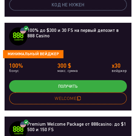
КОД НЕ НУЖЕН
100% до $300 и 30 FS на первый депозит в
888 Casino
МИНИМАЛЬНЫЙ ВЕЙДЖЕР
100%
300 $
x30
бонус
макс. сумма
вейджер
ПОЛУЧИТЬ
WELCOME
Premium Welcome Package от 888casino: до $1
500 и 150 FS