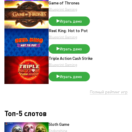
Game of Thrones
Blueprint Gaming
Играть демо
Reel King: Hot to Pot
Blueprint Gaming
Играть демо
Triple Action Cash Strike
Blueprint Gaming
Играть демо
Полный рейтинг игр
Топ-5 слотов
Sloth Game
Endorphina