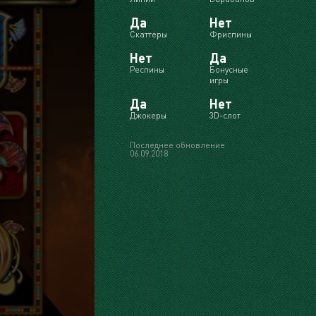
Да
Нет
Скаттеры
Фриспины
Нет
Да
Респины
Бонусные
игры
Да
Нет
Джокеры
3D-слот
Последнее обновление
06.09.2018