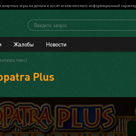
т азартные игры на деньги и носит исключительно информационный характе
и
Жалобы
Новости
леопатра плюс)
opatra Plus