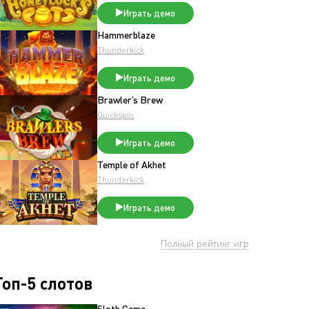
Играть демо
Hammerblaze
Thunderkick
Играть демо
Brawler’s Brew
Quickspin
Играть демо
Temple of Akhet
Thunderkick
Играть демо
Полный рейтинг игр
Топ-5 слотов
Sloth Game