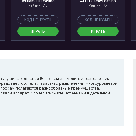
William Hill casino
AHTI Games casino
Рейтинг 7.5
Рейтинг 7.4
КОД НЕ НУЖЕН
КОД НЕ НУЖЕН
ИГРАТЬ
ИГРАТЬ
выпустила компания IGT. В нем знаменитый разработчик
порадовал любителей азартных развлечений многоуровневой
 игрокам полагаются разнообразные преимущества.
овали аппарат и поделились впечатлениями в детальной