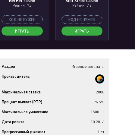
NetBet сasino
Slot Strike Casino
Рейтинг 7.3
Рейтинг 7.2
КОД НЕ НУЖЕН
КОД НЕ НУЖЕН
ИГРАТЬ
ИГРАТЬ
Раздел
Игровые автоматы
Производитель
Максимальная ставка
2000
Процент выплат (RTP)
96.5%
Максимальное умножение
1500 : 1
Дата релиза
10.2016
Прогрессивный джекпот
Нет