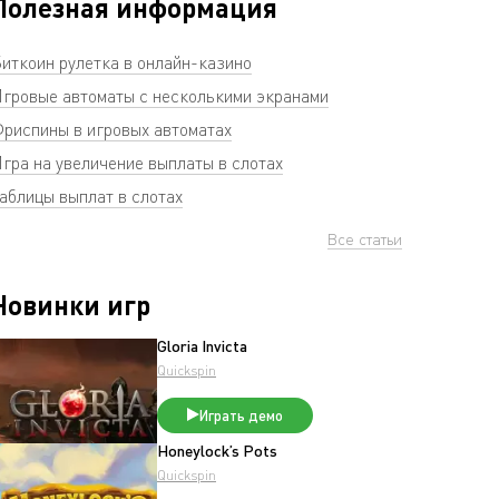
Полезная информация
иткоин рулетка в онлайн-казино
гровые автоматы с несколькими экранами
риспины в игровых автоматах
гра на увеличение выплаты в слотах
аблицы выплат в слотах
Все статьи
Новинки игр
Gloria Invicta
Quickspin
Играть демо
Honeylock’s Pots
Quickspin