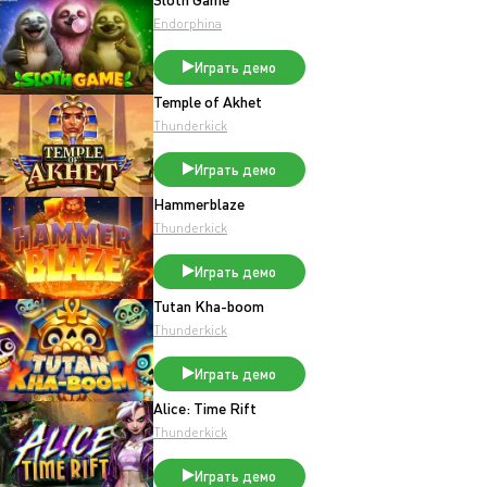
Endorphina
Играть демо
Temple of Akhet
Thunderkick
Играть демо
Hammerblaze
Thunderkick
Играть демо
Tutan Kha-boom
Thunderkick
Играть демо
Alice: Time Rift
Thunderkick
Играть демо