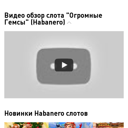
Видео обзор слота "Огромные
Гемсы" (Habanero)
Новинки Habanero слотов