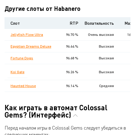
Другие слоты от Habanero
Слот
RTP
Волатильность
Maxw
Jellyfish Flow Ultra
96.70 %
Очень высокая
1680
Egyptian Dreams Deluxe
96.64 %
Высокая
Fortune Dogs
96.68 %
Высокая
5
Koi Gate
96.26 %
Высокая
1
Haunted House
96.14 %
Средняя
35
Как играть в автомат Colossal
Gems? (Интерфейс)
Перед началом игры в Colossal Gems следует убедиться в
следующих моментах: