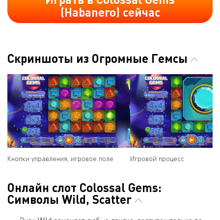
(Habanero) сейчас
Скриншоты из Огромные Гемсы
Кнопки управления, игровое поле
Игровой процесс
Онлайн слот Colossal Gems:
Символы Wild, Scatter