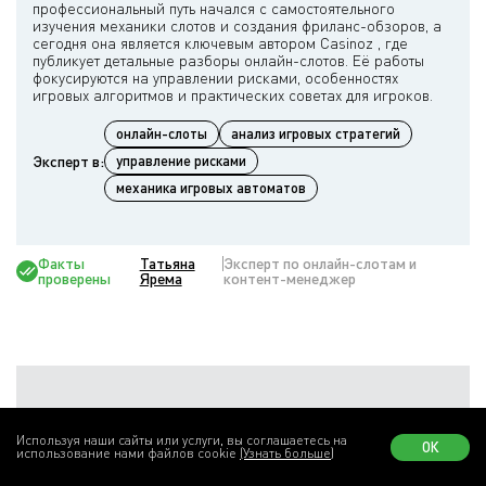
профессиональный путь начался с самостоятельного
изучения механики слотов и создания фриланс-обзоров, а
сегодня она является ключевым автором Casinoz , где
публикует детальные разборы онлайн-слотов. Её работы
фокусируются на управлении рисками, особенностях
онлайн-слоты
анализ игровых стратегий
Эксперт в:
управление рисками
механика игровых автоматов
Факты
Татьяна
Эксперт по онлайн-слотам и
проверены
Ярема
контент-менеджер
Чтобы оставить комментарий, необходимо
авторизоваться:
Используя наши сайты или услуги, вы соглашаетесь на
ОК
использование нами файлов cookie
(Узнать больше)