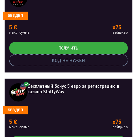
БЕЗДЕП
5 €
x75
макс. сумма
вейджер
ПОЛУЧИТЬ
КОД НЕ НУЖЕН
Бесплатный бонус 5 евро за регистрацию в
казино SlottyWay
БЕЗДЕП
5 €
x75
макс. сумма
вейджер