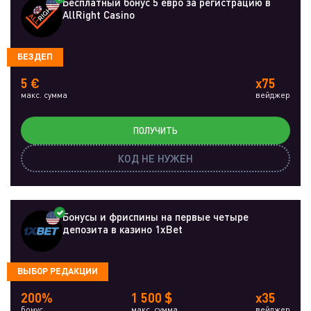
Бесплатный бонус 5 евро за регистрацию в
AllRight Casino
БЕЗДЕП
5 €
x75
макс. сумма
вейджер
ПОЛУЧИТЬ
КОД НЕ НУЖЕН
Бонусы и фриспины на первые четыре
депозита в казино 1xBet
ВЫБОР РЕДАКЦИИ
200%
1 500 $
x35
бонус
макс. сумма
вейджер