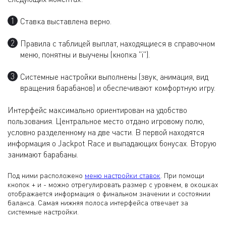
Ставка выставлена верно.
Правила с таблицей выплат, находящиеся в справочном
меню, понятны и выучены (кнопка "i").
Системные настройки выполнены (звук, анимация, вид
вращения барабанов) и обеспечивают комфортную игру.
Интерфейс максимально ориентирован на удобство
пользования. Центральное место отдано игровому полю,
условно разделенному на две части. В первой находятся
информация о Jackpot Race и выпадающих бонусах. Вторую
занимают барабаны.
Под ними расположено
меню настройки ставок
. При помощи
кнопок + и - можно отрегулировать размер с уровнем, в окошках
отображается информация о финальном значении и состоянии
баланса. Самая нижняя полоса интерфейса отвечает за
системные настройки.