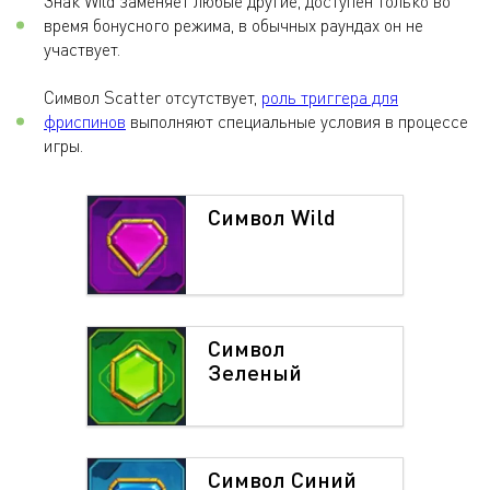
Знак Wild заменяет любые другие, доступен только во
время бонусного режима, в обычных раундах он не
участвует.
Символ Scatter отсутствует,
роль триггера для
фриспинов
выполняют специальные условия в процессе
игры.
Символ Wild
Символ
Зеленый
Символ Синий