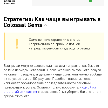
равным
шансам
Стратегия: Как чаще выигрывать в
Colossal Gems
Само понятие стратегии к слотам
неприменимо по причине полной
непредсказуемости следующего раунда.
Выигрыши могут следовать один за другим, равно как бывают
долгие периоды невезения. После успешно сыгранного бонуса
не станет поводом для удивления еще один, хотя можно вообще
их не увидеть и за 100 раундов. Подобная вариативность
исключает формирование последовательности действий,
приводящих к успеху. Остается только вооружиться
одной из
стратегий или систем
ставок, способных уберечь баланс, а то и
приумножить его.