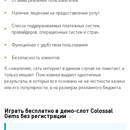
Наличие лицензии на предоставление услуг.
Список поддерживаемых платежных систем,
провайдеров, операционных систем и стран.
Функционал с удобством пользования.
Безопасность клиентов.
К сожалению, сеть интернет в данном случае не помогает, а
только мешает. Поисковики выдают однотипные
результаты, в которых все основано не на честности казино
или его популярности, а на размерах рекламного бюджета.
Играть бесплатно в демо-слот Colossal
Gems без регистрации