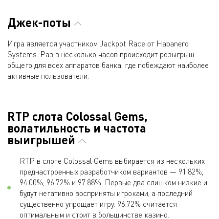
Джек-поты
Игра является участником Jackpot Race от Habanero
Systems. Раз в несколько часов происходит розыгрыш
общего для всех аппаратов банка, где побеждают наиболее
активные пользователи.
RTP слота Colossal Gems,
волатильность и частота
выигрышей
RTP в слоте Colossal Gems выбирается из нескольких
преднастроенных разработчиком вариантов — 91.82%,
94.00%, 96.72% и 97.88%. Первые два слишком низкие и
будут негативно восприняты игроками, а последний
существенно упрощает игру. 96.72% считается
оптимальным и стоит в большинстве казино.