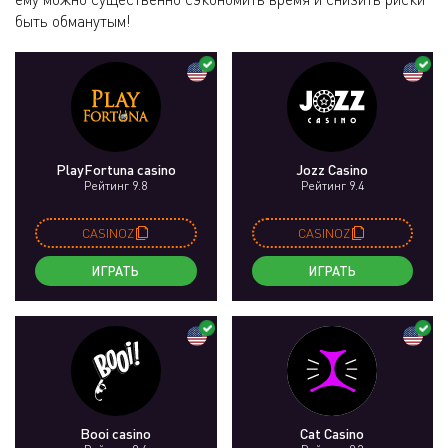
быть обманутым!
PlayFortuna casino
Jozz Casino
Рейтинг 9.8
Рейтинг 9.4
CASINOZ
CASINOZ
ИГРАТЬ
ИГРАТЬ
Booi casino
Cat Casino