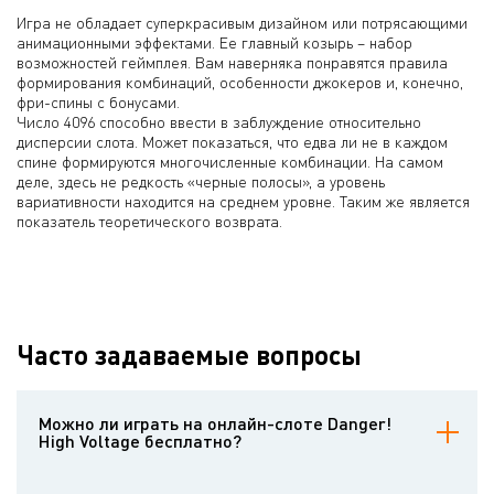
Игра не обладает суперкрасивым дизайном или потрясающими
анимационными эффектами. Ее главный козырь – набор
возможностей геймплея. Вам наверняка понравятся правила
формирования комбинаций, особенности джокеров и, конечно,
фри-спины с бонусами.
Число 4096 способно ввести в заблуждение относительно
дисперсии слота. Может показаться, что едва ли не в каждом
спине формируются многочисленные комбинации. На самом
деле, здесь не редкость «черные полосы», а уровень
вариативности находится на среднем уровне. Таким же является
показатель теоретического возврата.
Часто задаваемые вопросы
Можно ли играть на онлайн-слоте Danger!
High Voltage бесплатно?
Безусловно, на Casinoz можно играть на бесплатном игровом