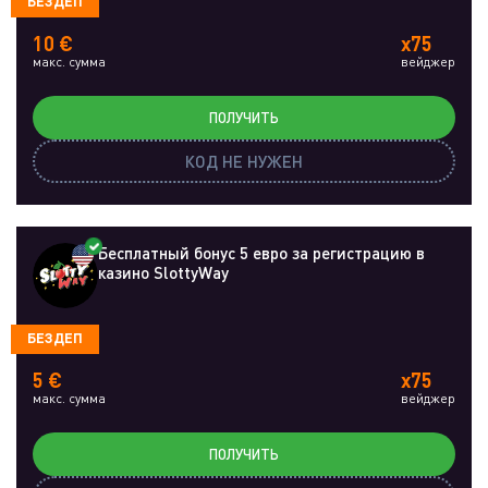
БЕЗДЕП
10 €
x75
макс. сумма
вейджер
ПОЛУЧИТЬ
КОД НЕ НУЖЕН
Бесплатный бонус 5 евро за регистрацию в
казино SlottyWay
БЕЗДЕП
5 €
x75
макс. сумма
вейджер
ПОЛУЧИТЬ