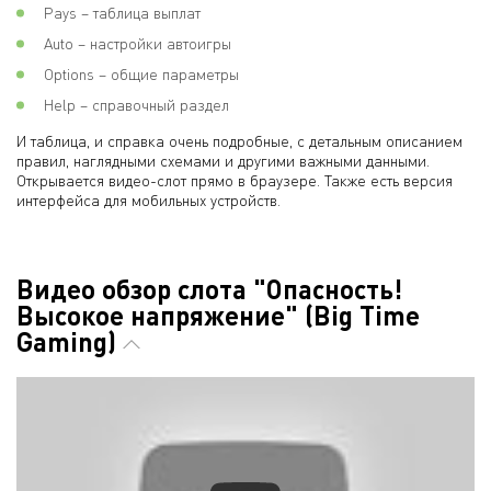
Pays – таблица выплат
Auto – настройки автоигры
Options – общие параметры
Help – справочный раздел
И таблица, и справка очень подробные, с детальным описанием
правил, наглядными схемами и другими важными данными.
Открывается видео-слот прямо в браузере. Также есть версия
интерфейса для мобильных устройств.
Видео обзор слота "Опасность!
Высокое напряжение" (Big Time
Gaming)