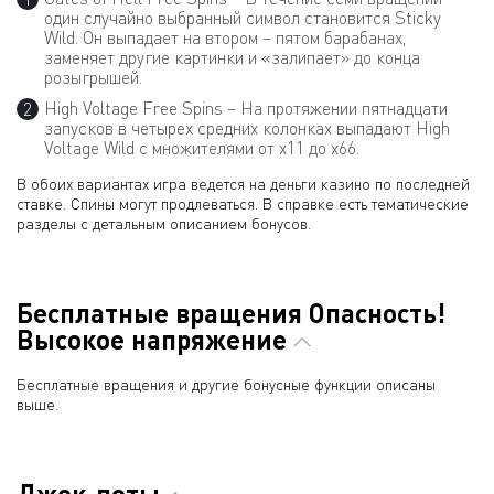
один случайно выбранный символ становится Sticky
Wild. Он выпадает на втором – пятом барабанах,
заменяет другие картинки и «залипает» до конца
розыгрышей.
High Voltage Free Spins – На протяжении пятнадцати
запусков в четырех средних колонках выпадают High
Voltage Wild с множителями от х11 до х66.
В обоих вариантах игра ведется на деньги казино по последней
ставке. Спины могут продлеваться. В справке есть тематические
разделы с детальным описанием бонусов.
Бесплатные вращения Опасность!
Высокое напряжение
Бесплатные вращения и другие бонусные функции описаны
выше.
Джек-поты