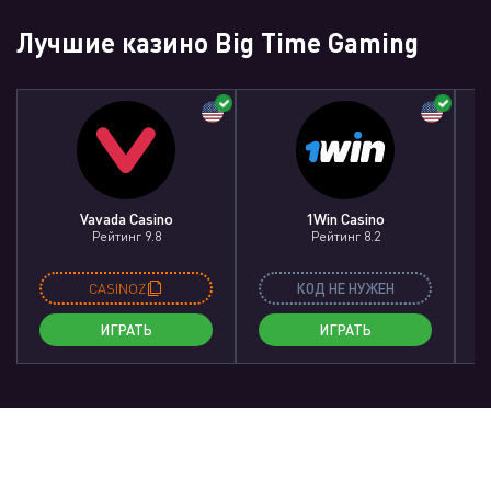
Лучшие казино Big Time Gaming
Vavada Casino
1Win Casino
Рейтинг 9.8
Рейтинг 8.2
CASINOZ
КОД НЕ НУЖЕН
ИГРАТЬ
ИГРАТЬ