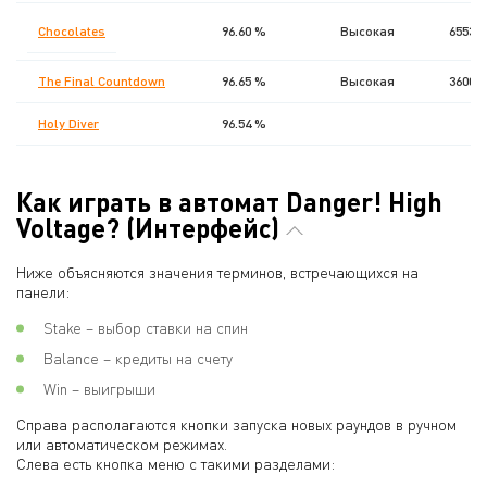
Chocolates
96.60 %
Высокая
65536
The Final Countdown
96.65 %
Высокая
36000
Holy Diver
96.54 %
0
Как играть в автомат Danger! High
Voltage? (Интерфейс)
Ниже объясняются значения терминов, встречающихся на
панели:
Stake – выбор ставки на спин
Balance – кредиты на счету
Win – выигрыши
Справа располагаются кнопки запуска новых раундов в ручном
или автоматическом режимах.
Слева есть кнопка меню с такими разделами: