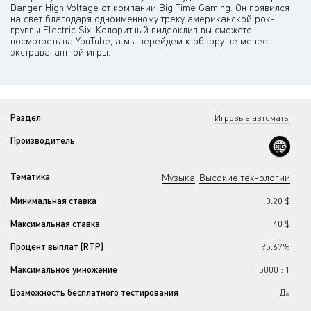
Danger High Voltage от компании Big Time Gaming. Он появился
на свет благодаря одноименному треку американской рок-
группы Electric Six. Колоритный видеоклип вы сможете
посмотреть на YouTube, а мы перейдем к обзору не менее
экстравагантной игры.
Раздел
Игровые автоматы
Производитель
Тематика
Музыка
Высокие технологии
,
Минимальная ставка
0.20 $
Максимальная ставка
40 $
Процент выплат (RTP)
95.67%
Максимальное умножение
5000 : 1
Возможность бесплатного тестирования
Да