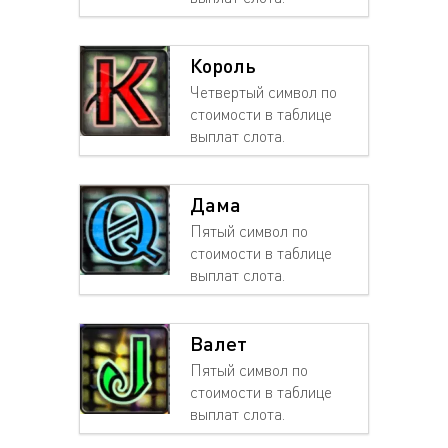
Король
Четвертый символ по
стоимости в таблице
выплат слота.
Дама
Пятый символ по
стоимости в таблице
выплат слота.
Валет
Пятый символ по
стоимости в таблице
выплат слота.