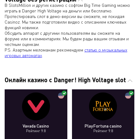
В SlotsMillion и других казино с софтом Big Time Gaming можно
играть в Danger High Voltage на деньги или бесплатно.
Протестировать слот в демо-версии вы сможете, не покидая
Casinoz. Мы также подготовили видео с описанием ключевых
функций новинки.
Обсудить аппарат с другими пользователям вы сможете на
форуме или в комментариях. Мы будем рады вашим отзывам и
честным оценкам.
P.S. Азартным меломанам рекомендуем
статью о музыкальных
игровых автоматах
.
Онлайн казино с Danger! High Voltage slot
Vavada Casino
PlayFortuna casino
Рейтинг 9.8
Рейтинг 9.8