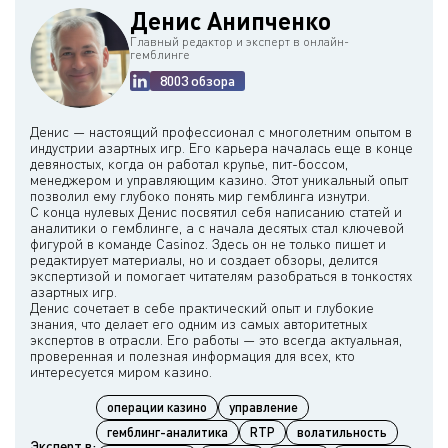
Денис Анипченко
Главный редактор и эксперт в онлайн-
гемблинге
8003 обзора
Денис — настоящий профессионал с многолетним опытом в
индустрии азартных игр. Его карьера началась еще в конце
девяностых, когда он работал крупье, пит-боссом,
менеджером и управляющим казино. Этот уникальный опыт
позволил ему глубоко понять мир гемблинга изнутри.
С конца нулевых Денис посвятил себя написанию статей и
аналитики о гемблинге, а с начала десятых стал ключевой
фигурой в команде Casinoz. Здесь он не только пишет и
редактирует материалы, но и создает обзоры, делится
экспертизой и помогает читателям разобраться в тонкостях
азартных игр.
Денис сочетает в себе практический опыт и глубокие
знания, что делает его одним из самых авторитетных
экспертов в отрасли. Его работы — это всегда актуальная,
проверенная и полезная информация для всех, кто
операции казино
управление
гемблинг-аналитика
RTP
волатильность
Эксперт в: