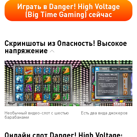
Играть в Danger! High Voltage
(Big Time Gaming) сейчас
Скриншоты из Опасность! Высокое
напряжение
Необычный видео-слот с шестью
Есть два вида джокеров
барабанами
Онлайн слот Danger! High Voltage: