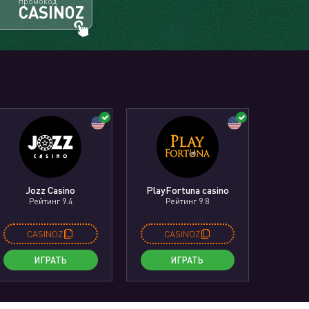
промокод
CASINOZ
Jozz Casino
PlayFortuna casino
Рейтинг 9.4
Рейтинг 9.8
CASINOZ
CASINOZ
ИГРАТЬ
ИГРАТЬ