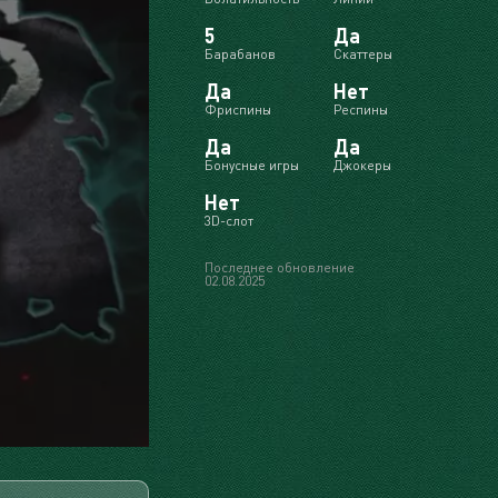
5
Да
Барабанов
Скаттеры
Да
Нет
Фриспины
Респины
Да
Да
Бонусные игры
Джокеры
Нет
3D-слот
Последнее обновление
02.08.2025