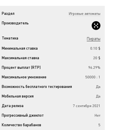
Раздел
Игровые автоматы
Производитель
Тематика
Пираты
Минимальная ставка
0.10 $
Максимальная ставка
20 $
Процент выплат (RTP)
96.29%
Максимальное умножение
50000 : 1
Возможность бесплатного тестирования
Да
Мобильная версия
Да
Дата релиза
7 сентября 2021
Прогрессивный джекпот
Нет
Количество барабанов
5