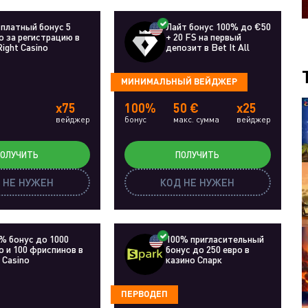
платный бонус 5
Лайт бонус 100% до €50
о за регистрацию в
+ 20 FS на первый
Right Casino
депозит в Bet It All
МИНИМАЛЬНЫЙ ВЕЙДЖЕР
x75
100%
50 €
x25
вейджер
бонус
макс. сумма
вейджер
ОЛУЧИТЬ
ПОЛУЧИТЬ
 НЕ НУЖЕН
КОД НЕ НУЖЕН
% бонус до 1000
100% пригласительный
о и 100 фриспинов в
бонус до 250 евро в
 Casino
казино Спарк
ПЕРВОДЕП