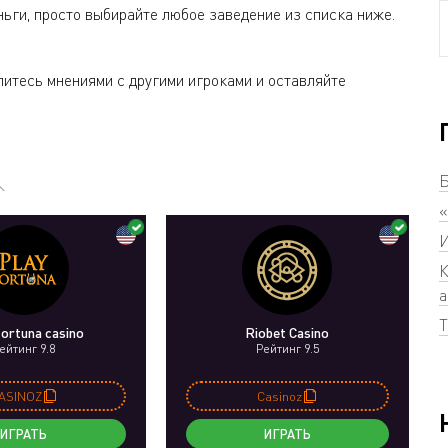
ньги, просто выбирайте любое заведение из списка ниже.
литесь мнениями с другими игроками и оставляйте
Б
«
И
К
а
Т
ortuna casino
Riobet Casino
ейтинг 9.8
Рейтинг 9.5
ASINOZ
Casinoz
ИГРАТЬ
ИГРАТЬ