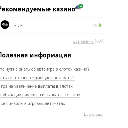
Рекомендуемые казино
Stake
7.8
Все казино
(469)
Полезная информация
то нужно знать об автоигре в слотах казино?
сть ли в казино «дающие» автоматы?
гра на увеличение выплаты в слотах
омбинации символов и выплаты в слотах
се символы в игровых автоматах
Все статьи