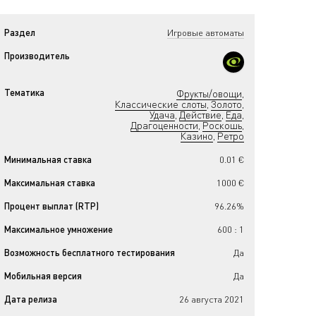
Раздел
Игровые автоматы
Производитель
Тематика
Фрукты/овощи
,
Классические слоты
Золото
,
,
Удача
Действие
Еда
,
,
,
Драгоценности
Роскошь
,
,
Казино
Ретро
,
Минимальная ставка
0.01 €
Максимальная ставка
1000 €
Процент выплат (RTP)
96.26%
Максимальное умножение
600 : 1
Возможность бесплатного тестирования
Да
Мобильная версия
Да
Дата релиза
26 августа 2021