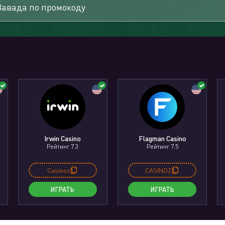
Вавада по промокоду
Irwin Casino
Flagman Casino
Рейтинг 7.3
Рейтинг 7.5
Casinoz
CASINOZ
ИГРАТЬ
ИГРАТЬ