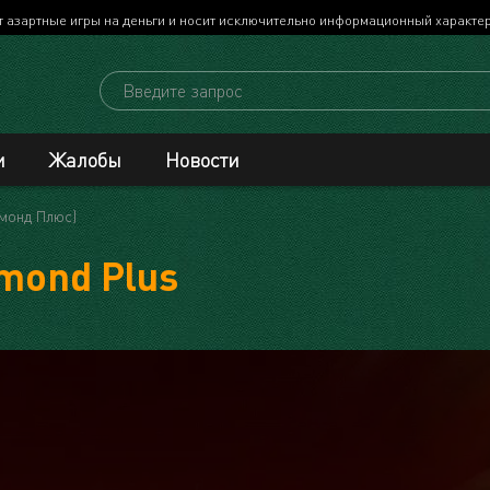
т азартные игры на деньги и носит исключительно информационный характе
и
Жалобы
Новости
монд Плюс)
mond Plus