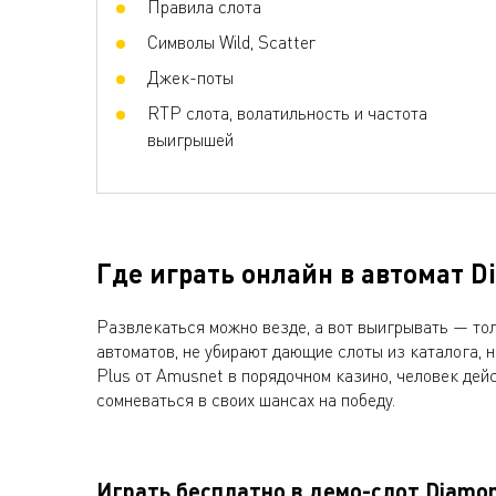
Правила слота
Символы Wild, Scatter
Джек-поты
RTP слота, волатильность и частота
выигрышей
Где играть онлайн в автомат D
Развлекаться можно везде, а вот выигрывать — то
автоматов, не убирают дающие слоты из каталога, 
Plus от Amusnet в порядочном казино, человек дейс
сомневаться в своих шансах на победу.
Играть бесплатно в демо-слот Diamo