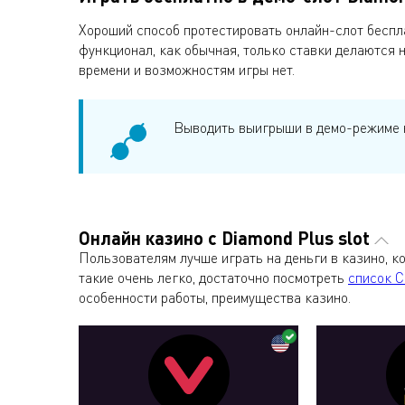
Хороший способ протестировать онлайн-слот беспл
функционал, как обычная, только ставки делаются 
времени и возможностям игры нет.
Выводить выигрыши в демо-режиме 
Онлайн казино с Diamond Plus slot
Пользователям лучше играть на деньги в казино, к
такие очень легко, достаточно посмотреть
список C
особенности работы, преимущества казино.