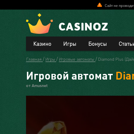
Сайт не проводи
Казино
Игры
Бонусы
Стать
Главная
Игры
Игровые автоматы
Diamond Plus (Дай
Игровой автомат
Dia
от Amusnet