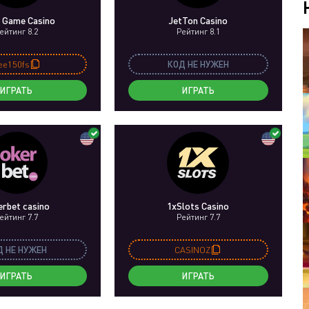
s Game Casino
JetTon Casino
ейтинг 8.2
Рейтинг 8.1
ree150fs
КОД НЕ НУЖЕН
ИГРАТЬ
ИГРАТЬ
erbet casino
1xSlots Casino
ейтинг 7.7
Рейтинг 7.7
Д НЕ НУЖЕН
CASINOZ
ИГРАТЬ
ИГРАТЬ