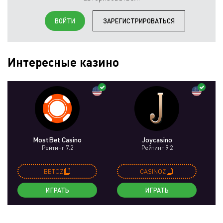
ВОЙТИ
ЗАРЕГИСТРИРОВАТЬСЯ
Интересные казино
MostBet Casino
Joycasino
Рейтинг 7.2
Рейтинг 9.2
BETOZ
CASINOZ
ИГРАТЬ
ИГРАТЬ