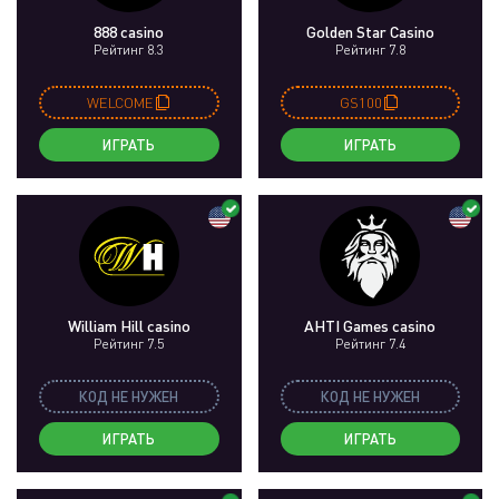
888 casino
Golden Star Casino
Рейтинг 8.3
Рейтинг 7.8
WELCOME
GS100
ИГРАТЬ
ИГРАТЬ
William Hill casino
AHTI Games casino
Рейтинг 7.5
Рейтинг 7.4
КОД НЕ НУЖЕН
КОД НЕ НУЖЕН
ИГРАТЬ
ИГРАТЬ