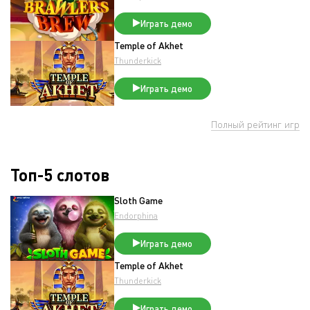
Играть демо
Temple of Akhet
Thunderkick
Играть демо
Полный рейтинг игр
Топ-5 слотов
Sloth Game
Endorphina
Играть демо
Temple of Akhet
Thunderkick
Играть демо