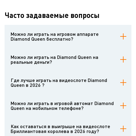
Часто задаваемые вопросы
Можно ли играть на игровом аппарате
Diamond Queen бесплатно?
Да, на Casinoz можно играть на бесплатном видеослоте Diamond
Queen. Демку можно открывать без регистрации . Любой
Можно ли играть на Diamond Queen на
пользователь может изучить слот без денег.
реальные деньги?
Играть на игровом аппарате на деньги приглашают онлайн-
казино, предлагающие программное обеспечение этого бренда.
Где лучше играть на видеослоте Diamond
Чтобы делать ставки реальными деньгами на Diamond Queen,
Queen в 2026 ?
нужно зарегистрировать аккаунт и внести средства на счёт.
Играть на деньги в Diamond Queen следует в интернет-казино с
настоящими играми и идеальной репутацией. Выбрать игорный
Можно ли играть в игровой автомат Diamond
клуб помогут обзоры на Casinoz и комментарии реальных
Queen на мобильном телефоне?
игроков.
Diamond Queen имеет очень комфортную мобильную версию. Она
стабильно запускается на всех андроидах и айфонах. Интерфейс
Как оставаться в выигрыше на видеослоте
мобильного видеослота адаптирован для сенсорных экранов, а
Бриллиантовая королева в 2026 году?
основные правила слота остаются прежними.