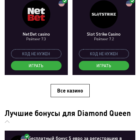
NetBet сasino
Slot Strike Casino
Рейтинг 7.3
Рейтинг 7.2
КОД НЕ НУЖЕН
КОД НЕ НУЖЕН
ИГРАТЬ
ИГРАТЬ
Все казино
Лучшие бонусы для Diamond Queen
Бесплатный бонус 5 евро за регистрацию в