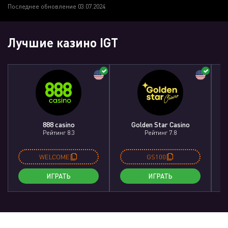
Последнее обновление 03.07.2024
Лучшие казино IGT
888 casino
Golden Star Casino
Рейтинг 8.3
Рейтинг 7.8
WELCOME
GS100
ИГРАТЬ
ИГРАТЬ