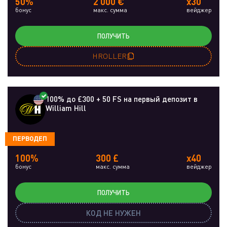
50%
2 000 €
x30
бонус
макс. сумма
вейджер
ПОЛУЧИТЬ
HROLLER
100% до £300 + 50 FS на первый депозит в
William Hill
ПЕРВОДЕП
100%
300 £
x40
бонус
макс. сумма
вейджер
ПОЛУЧИТЬ
КОД НЕ НУЖЕН