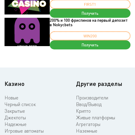
FIRST1
Получить
200% и 100 фриспинов на первый депозит
в Nokycbets
WIN200
Получить
Казино
Другие разделы
Новые
Производители
Черный список
Ввод/Вывод
Закрытые
Крипто
Джекпоты
Живые платформы
Надежные
Агрегаторы
Игровые автоматы
Наземные