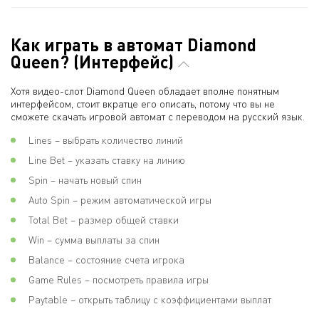
Как играть в автомат Diamond
Queen? (Интерфейс)
Хотя видео-слот Diamond Queen обладает вполне понятным
интерфейсом, стоит вкратце его описать, потому что вы не
сможете скачать игровой автомат с переводом на русский язык.
Lines – выбрать количество линий
Line Bet – указать ставку на линию
Spin – начать новый спин
Auto Spin – режим автоматической игры
Total Bet – размер общей ставки
Win – сумма выплаты за спин
Balance – состояние счета игрока
Game Rules – посмотреть правила игры
Paytable – открыть таблицу с коэффициентами выплат