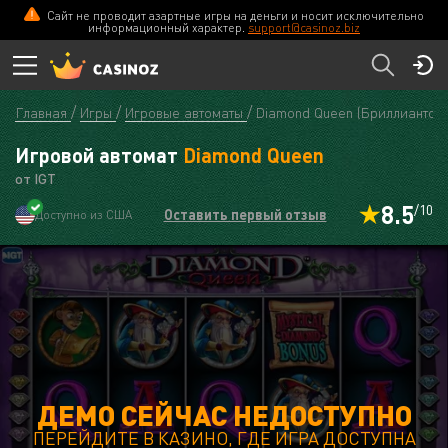
Сайт не проводит азартные игры на деньги и носит исключительно
информационный характер.
support@casinoz.biz
Главная
Игры
Игровые автоматы
Diamond Queen (Бриллиантов
Игровой автомат
Diamond Queen
от IGT
8.5
/10
Оставить первый отзыв
Доступно из США
ДЕМО СЕЙЧАС НЕДОСТУПНО
ПЕРЕЙДИТЕ В КАЗИНО, ГДЕ ИГРА ДОСТУПНА