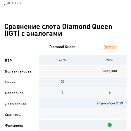
джек-пот.
Сравнение слота Diamond Queen
(IGT) с аналогами
Diamond Queen
Oxygen
96 %
94 %
RTP
Средняя
Волатильность
20
Линий
5
6
Барабанов
21 декабря 2023
Дата релиза
Скаттеры
Фриспины