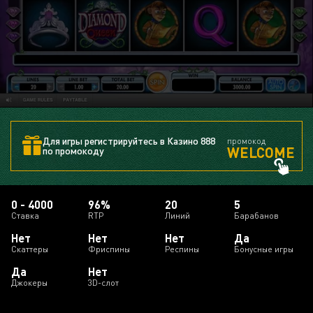
Для игры регистрируйтесь в Казино 888
промокод
WELCOME
по промокоду
0 - 4000
96%
20
5
Ставка
RTP
Линий
Барабанов
Нет
Нет
Нет
Да
Скаттеры
Фриспины
Респины
Бонусные игры
Да
Нет
Джокеры
3D-слот