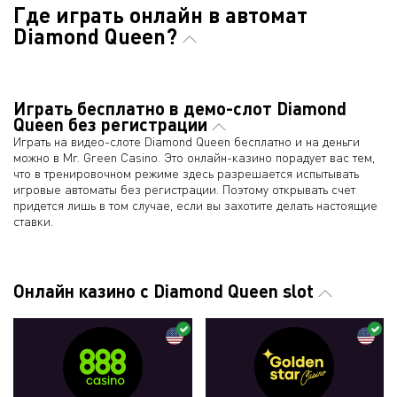
Где играть онлайн в автомат
Diamond Queen?
Играть бесплатно в демо-слот Diamond
Queen без регистрации
Играть на видео-слоте Diamond Queen бесплатно и на деньги
можно в Mr. Green Casino. Это онлайн-казино порадует вас тем,
что в тренировочном режиме здесь разрешается испытывать
игровые автоматы без регистрации. Поэтому открывать счет
придется лишь в том случае, если вы захотите делать настоящие
ставки.
Онлайн казино с Diamond Queen slot