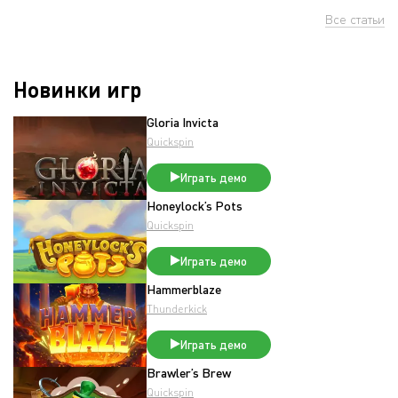
Все статьи
Новинки игр
Gloria Invicta
Quickspin
Играть демо
Honeylock’s Pots
Quickspin
Играть демо
Hammerblaze
Thunderkick
Играть демо
Brawler’s Brew
Quickspin