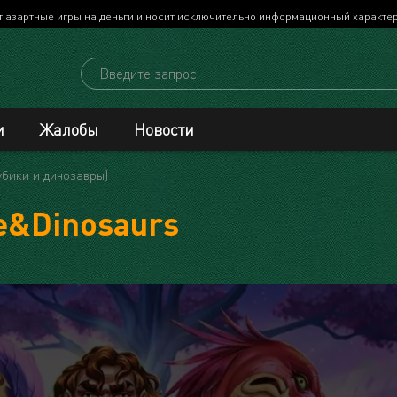
т азартные игры на деньги и носит исключительно информационный характе
и
Жалобы
Новости
убики и динозавры)
e&Dinosaurs