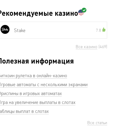
Рекомендуемые казино
Stake
7.8
Все казино
(469)
Полезная информация
иткоин рулетка в онлайн-казино
гровые автоматы с несколькими экранами
риспины в игровых автоматах
гра на увеличение выплаты в слотах
аблицы выплат в слотах
Все статьи