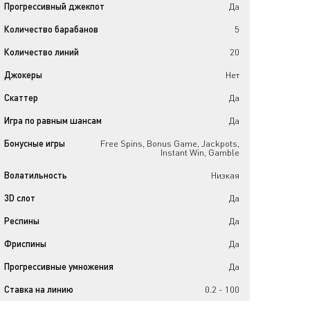
Прогрессивный джекпот
Да
Количество барабанов
5
Количество линий
20
Джокеры
Нет
Скаттер
Да
Игра по равным шансам
Да
Бонусные игры
Free Spins, Bonus Game, Jackpots,
Instant Win, Gamble
Волатильность
Низкая
3D слот
Да
Респины
Да
Фриспины
Да
Прогрессивные умножения
Да
Ставка на линию
0.2 - 100