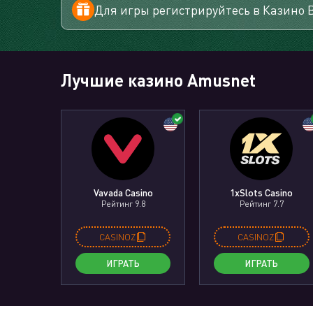
Для игры регистрируйтесь в Казино 
Лучшие казино Amusnet
Vavada Casino
1xSlots Casino
Рейтинг 9.8
Рейтинг 7.7
CASINOZ
CASINOZ
ИГРАТЬ
ИГРАТЬ