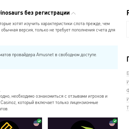
inosaurs без регистрации
торые хотят изучить характеристики слота прежде, чем
и обычная версия, только не требует пополнения счета для
матов провайдера Amusnet в свободном доступе.
Б
И
Ф
годно, необходимо ознакомиться с отзывами игроков и
И
 Casinoz, который включает только лицензионные
Т
тов.