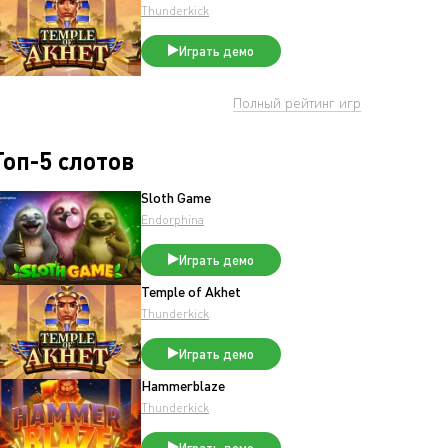
Thunderkick
Играть демо
Полный рейтинг игр
Топ-5 слотов
Sloth Game
Endorphina
Играть демо
Temple of Akhet
Thunderkick
Играть демо
Hammerblaze
Thunderkick