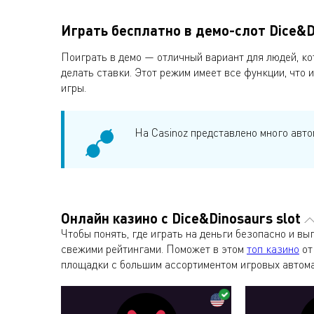
Играть бесплатно в демо-слот Dice&D
Поиграть в демо — отличный вариант для людей, ко
делать ставки. Этот режим имеет все функции, что 
игры.
На Casinoz представлено много авто
Онлайн казино с Dice&Dinosaurs slot
Чтобы понять, где играть на деньги безопасно и вы
свежими рейтингами. Поможет в этом
топ казино
от
площадки с большим ассортиментом игровых автома