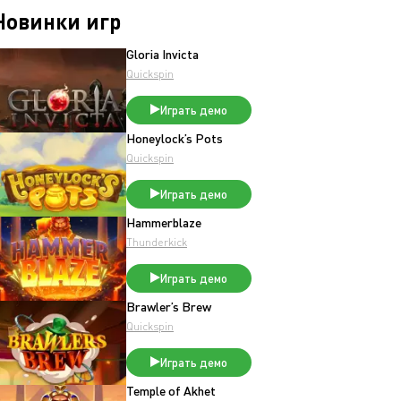
Новинки игр
Gloria Invicta
Quickspin
Играть демо
Honeylock’s Pots
Quickspin
Играть демо
Hammerblaze
Thunderkick
Играть демо
Brawler’s Brew
Quickspin
Играть демо
Temple of Akhet