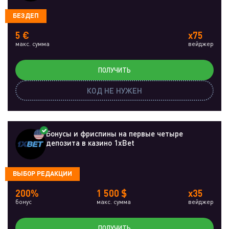
БЕЗДЕП
5 €
x75
макс. сумма
вейджер
ПОЛУЧИТЬ
КОД НЕ НУЖЕН
Бонусы и фриспины на первые четыре
депозита в казино 1xBet
ВЫБОР РЕДАКЦИИ
200%
1 500 $
x35
бонус
макс. сумма
вейджер
ПОЛУЧИТЬ