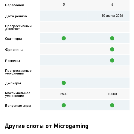
5
6
Барабанов
10 июня 2026
Дата релиза
Прогрессивный
джекпот
Скаттеры
Фриспины
Респины
Прогрессивные
умножения
Джокеры
Максимальное
2500
10000
умножение
Бонусные игры
Другие слоты от Microgaming