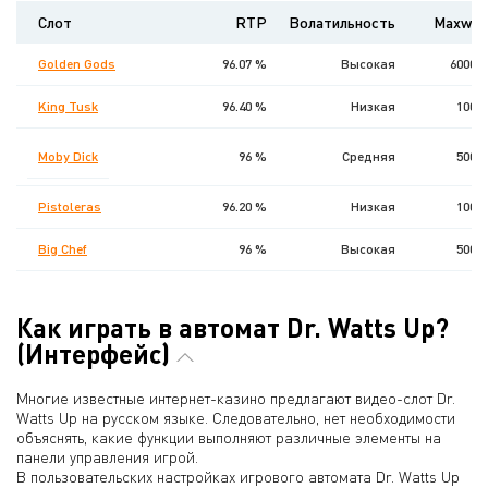
Слот
RTP
Волатильность
Maxwin
Golden Gods
96.07 %
Высокая
60000
King Tusk
96.40 %
Низкая
1000
Moby Dick
96 %
Средняя
5000
Pistoleras
96.20 %
Низкая
1000
Big Chef
96 %
Высокая
5000
Как играть в автомат Dr. Watts Up?
(Интерфейс)
Многие известные интернет-казино предлагают видео-слот Dr.
Watts Up на русском языке. Следовательно, нет необходимости
объяснять, какие функции выполняют различные элементы на
панели управления игрой.
В пользовательских настройках игрового автомата Dr. Watts Up