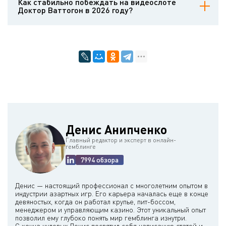
Как стабильно побеждать на видеослоте
Интерфейс мобильного видеослота разработан для тачскринов,
Доктор Ваттогон в 2026 году?
а правила слота остаются такими же.
Игровые автоматы основаны на генераторе случайных чисел,
одобренном надёжными независимыми аудиторскими
компаниями. Результаты спинов нельзя рассчитать. Вы можете
подключить игровые стратегии, но повысить теоретический
возврат с их помощью нельзя. Конечный результат будет зависеть
от случая. Информация о RTP, дисперсии и выплатах содержится
в обзорах на сайте Casinoz.
Денис Анипченко
Главный редактор и эксперт в онлайн-
гемблинге
7994 обзора
Денис — настоящий профессионал с многолетним опытом в
индустрии азартных игр. Его карьера началась еще в конце
девяностых, когда он работал крупье, пит-боссом,
менеджером и управляющим казино. Этот уникальный опыт
позволил ему глубоко понять мир гемблинга изнутри.
С конца нулевых Денис посвятил себя написанию статей и