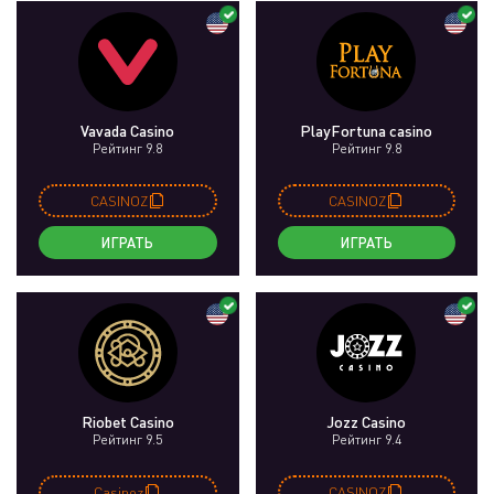
Vavada Casino
PlayFortuna casino
Рейтинг 9.8
Рейтинг 9.8
CASINOZ
CASINOZ
ИГРАТЬ
ИГРАТЬ
Riobet Casino
Jozz Casino
Рейтинг 9.5
Рейтинг 9.4
Casinoz
CASINOZ