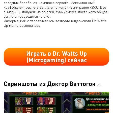
соседних барабанах, начиная с первого. Максимальный
коэффициент расчета выплаты по комбинации равен х2500. Все
выигрыши, полученные за спин, суммируются, после чего общая
выплата переводится на счет.
Информацией о теоретическом возврате видео-слота Dr. Watts
Up мы не располагаем.
Играть в Dr. Watts Up
(Microgaming) сейчас
Скриншоты из Доктор Ваттогон