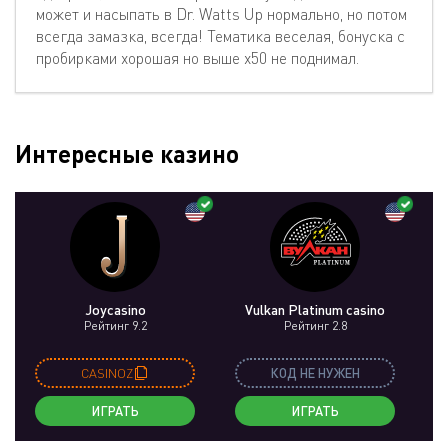
может и насыпать в Dr. Watts Up нормально, но потом
всегда замазка, всегда! Тематика веселая, бонуска с
пробирками хорошая но выше х50 не поднимал.
Интересные казино
Joycasino
Vulkan Platinum casino
Рейтинг 9.2
Рейтинг 2.8
CASINOZ
КОД НЕ НУЖЕН
ИГРАТЬ
ИГРАТЬ