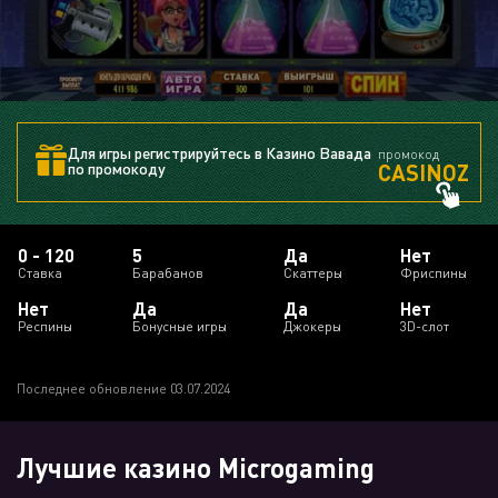
Для игры регистрируйтесь в Казино Вавада
промокод
CASINOZ
по промокоду
0 - 120
5
Да
Нет
Ставка
Барабанов
Скаттеры
Фриспины
Нет
Да
Да
Нет
Респины
Бонусные игры
Джокеры
3D-слот
Последнее обновление 03.07.2024
Лучшие казино Microgaming