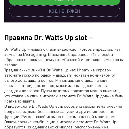
КОД НЕ НУЖЕН
Правила Dr. Watts Up slot
Dr. Watts Up – новый онлайн видео-слот, которые представляет
компания Microgaming. В нем пять барабанов, 243 способа
образования оплачиваемых комбинаций и три ряда символов на
экране.
Традиционных линий в Dr. Watts Up нет. Играть на игровом
автомате можно по одной – двадцати монетам номиналом от
одного до двадцати центов. Минимальная ставка на спин
составляет тридцать центов, максимальная достигает ста
двадцати долларов. Путем нехитрых подсчетов можно выяснить,
что ставка на спин в игровом автомате Dr. Watts Up должна быть
кратна тридцати.
В видео-слоте Dr. Watts Up есть особые символы, тематические
бонусные раунды, бесплатные запуски и другие интересные
функции. Рискованной игры по шансам в данной модели нет.
Оплачиваемые комбинации в игровом автомате Dr. Watts Up
образуются из одинаковых символов, расположенных на