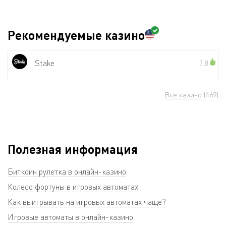
Рекомендуемые казино
Stake
7.8
Все казино
(469)
Полезная информация
Биткоин рулетка в онлайн-казино
Колесо фортуны в игровых автоматах
Как выигрывать на игровых автоматах чаще?
Игровые автоматы в онлайн-казино