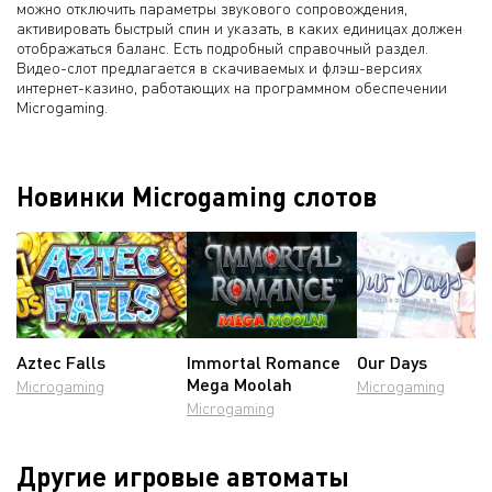
можно отключить параметры звукового сопровождения,
активировать быстрый спин и указать, в каких единицах должен
отображаться баланс. Есть подробный справочный раздел.
Видео-слот предлагается в скачиваемых и флэш-версиях
интернет-казино, работающих на программном обеспечении
Microgaming.
Новинки Microgaming слотов
Aztec Falls
Immortal Romance
Our Days
Mega Moolah
Microgaming
Microgaming
Microgaming
Другие игровые автоматы