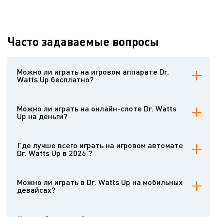
Часто задаваемые вопросы
Можно ли играть на игровом аппарате Dr.
Watts Up бесплатно?
Да, на Casinoz можно играть на бесплатном игровом автомате
Dr. Watts Up. Демку можно открывать даже без регистрации .
Можно ли играть на онлайн-слоте Dr. Watts
Любой пользователь может проверить слот на интерес.
Up на деньги?
Играть на игровом автомате на деньги приглашают известные
казино, использующие игры этого бренда. Чтобы рисковать
Где лучше всего играть на игровом автомате
настоящими деньгами на Dr. Watts Up, нужно зарегистрировать
Dr. Watts Up в 2026 ?
аккаунт и внести депозит.
Играть на деньги в Dr. Watts Up рекомендуется в казино с
лицензионными играми и хорошей репутацией. Найти честный
Можно ли играть в Dr. Watts Up на мобильных
сайт помогут статьи с обзорами на Casinoz и истории реальных
девайсах?
гемблеров.
Dr. Watts Up имеет очень приятную мобильную версию. Она
стабильно работает на популярных андроидах и айфонах.