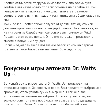
Scatter отличается от других символов тем, что формирует
комбинации независимо от расположения на барабанах. Три,
четыре или пять таких картинок дают выплату в размере
соответственно пяти, пятнадцати или пятидесяти общих ставок на
спин.
Три и более Scatter также запускают десять, пятнадцать или
двадцать призовых спинов по текущей ставке. Во время каждого
из них один из барабанов полностью занят символом Wild.
Продлить этот раунд нельзя. Он также не может происходить
вместе с бонусным раундом.
Bonus – одновременное появление белой крысы на первом,
третьем и пятом барабанах начинает бонусную игру.
Бонусные игры автомата Dr. Watts
Up
Бонусный раунд видео-слота Dr. Watts Up происходит на
отдельном экране. Он довольно прост. Вам предстоит выбрать две
пробирки, чтобы узнать сумму выигрыша. Если она вас
устраивает, вы можете ее забрать. Если нет, у вас есть две
возможности поменять пробирки, но возврата к предыдущему
результату не будет. Призовые выплаты в бонусной игре