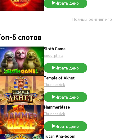
Играть демо
Полный рейтинг игр
Топ-5 слотов
Sloth Game
Endorphina
Играть демо
Temple of Akhet
Thunderkick
Играть демо
Hammerblaze
Thunderkick
Играть демо
Tutan Kha-boom