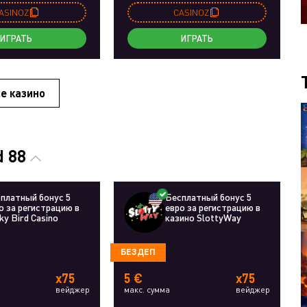
ASINOZ
CASINOZ
ИГРАТЬ
ИГРАТЬ
е казино
d 88
платный бонус 5
Бесплатный бонус 5
о за регистрацию в
евро за регистрацию в
ky Bird Casino
казино SlottyWay
БЕЗДЕП
x75
5 €
x75
вейджер
макс. сумма
вейджер