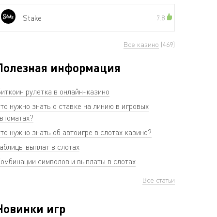
Stake
7.8
Все казино
(469)
Полезная информация
иткоин рулетка в онлайн-казино
то нужно знать о ставке на линию в игровых
втоматах?
то нужно знать об автоигре в слотах казино?
аблицы выплат в слотах
омбинации символов и выплаты в слотах
Все статьи
Новинки игр