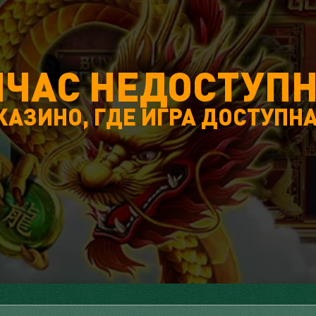
ЙЧАС НЕДОСТУП
КАЗИНО, ГДЕ ИГРА ДОСТУПН