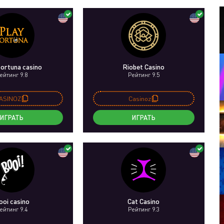
ortuna casino
Riobet Casino
ейтинг 9.8
Рейтинг 9.5
ASINOZ
Casinoz
ИГРАТЬ
ИГРАТЬ
ooi casino
Cat Casino
ейтинг 9.4
Рейтинг 9.3