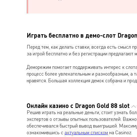
Играть бесплатно в демо-слот Dragon
Перед тем, как делать ставки, всегда есть смысл п
за игрой бесплатно и без регистрации предлагают 
Деморежим помогает поддерживать интерес к слота
процесс более увлекательным и разнообразным, а т
нравятся. Большая коллекция демок собрана и прод
Онлайн казино с Dragon Gold 88 slot
Решив играть на реальные деньги, стоит узнать бо
экспертов о отзывы опытных пользователей. Важно,
обеспечивался быстрый вывод выигрышей. Максиму
ознакомившись с
актуальным списком
на Casinoz.