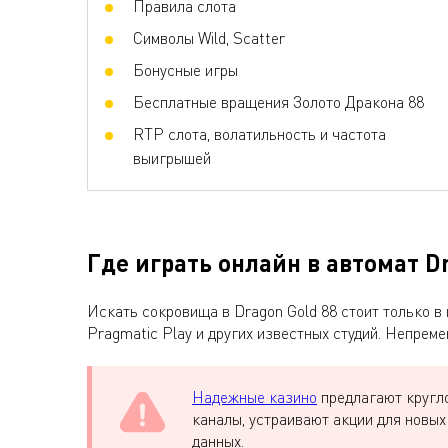
Правила слота
Символы Wild, Scatter
Бонусные игры
Бесплатные вращения Золото Дракона 88
RTP слота, волатильность и частота
выигрышей
Где играть онлайн в автомат D
Искать сокровища в Dragon Gold 88 стоит только в
Pragmatic Play и других известных студий. Непреме
Надежные казино
предлагают кругл
каналы, устраивают акции для новых
данных.