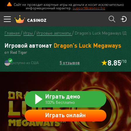
Сайт не проводит азартные игры на деньги и носит исключительно
CASINOZ
ПЕРЕЙТИ
информационный характер.
support@casinoz.biz
Главная
Игры
Игровые автоматы
Dragon's Luck Megaways (Дра
Игровой автомат
Dragon's Luck Megaways
от Red Tiger
8.85
/10
5 отзывов
Доступно из США
Играть демо
100% бесплатно
Играть онлайн