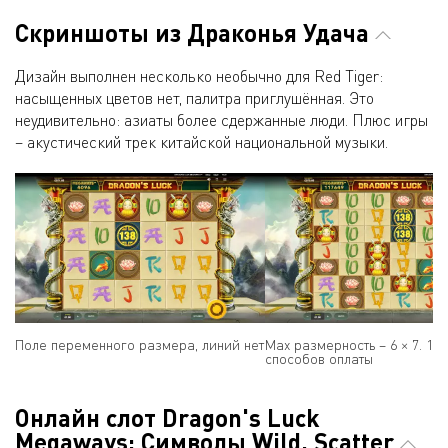
Скриншоты из Драконья Удача
Дизайн выполнен несколько необычно для Red Tiger:
насыщенных цветов нет, палитра приглушённая. Это
неудивительно: азиаты более сдержанные люди. Плюс игры
– акустический трек китайской национальной музыки.
Поле переменного размера, линий нет
Max размерность – 6 × 7. 11
способов оплаты
Онлайн слот Dragon's Luck
Megaways: Символы Wild, Scatter