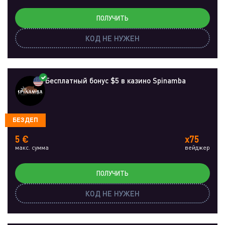
ПОЛУЧИТЬ
КОД НЕ НУЖЕН
Бесплатный бонус $5 в казино Spinamba
БЕЗДЕП
5 €
x75
макс. сумма
вейджер
ПОЛУЧИТЬ
КОД НЕ НУЖЕН