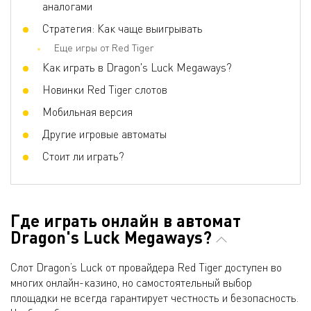
аналогами
Стратегия: Как чаще выигрывать
Еще игры от Red Tiger
Как играть в Dragon's Luck Megaways?
Новинки Red Tiger слотов
Мобильная версия
Другие игровые автоматы
Стоит ли играть?
Где играть онлайн в автомат
Dragon's Luck Megaways?
Слот Dragon’s Luck от провайдера Red Tiger доступен во
многих онлайн-казино, но самостоятельный выбор
площадки не всегда гарантирует честность и безопасность.