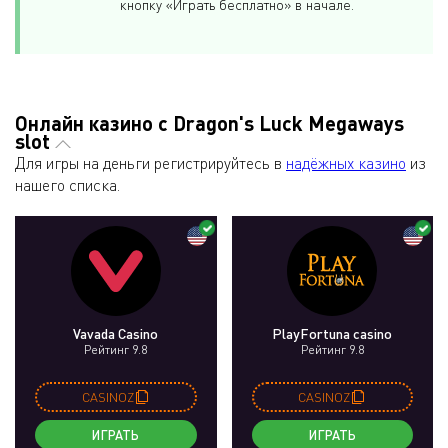
кнопку «Играть бесплатно» в начале.
Онлайн казино с Dragon's Luck Megaways
slot
Для игры на деньги регистрируйтесь в
надёжных казино
из
нашего списка.
Vavada Casino
PlayFortuna casino
Рейтинг 9.8
Рейтинг 9.8
CASINOZ
CASINOZ
ИГРАТЬ
ИГРАТЬ