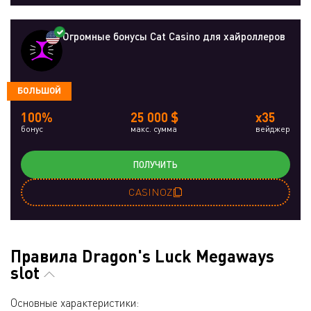
Огромные бонусы Cat Casino для хайроллеров
БОЛЬШОЙ
100%
25 000 $
x35
бонус
макс. сумма
вейджер
ПОЛУЧИТЬ
CASINOZ
Правила Dragon's Luck Megaways
slot
Основные характеристики: