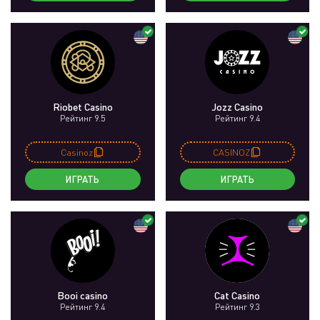
Riobet Casino
Jozz Casino
Рейтинг 9.5
Рейтинг 9.4
Casinoz
CASINOZ
ИГРАТЬ
ИГРАТЬ
Booi casino
Cat Casino
Рейтинг 9.4
Рейтинг 9.3