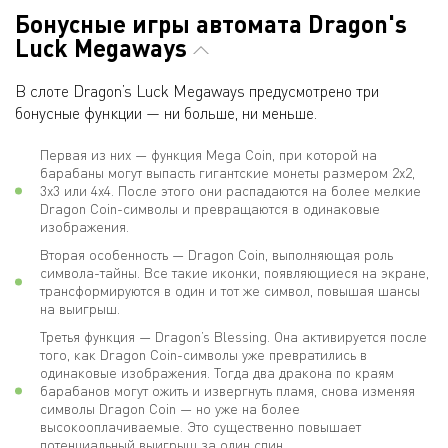
Бонусные игры автомата Dragon's
Luck Megaways
В слоте Dragon’s Luck Megaways предусмотрено три
бонусные функции — ни больше, ни меньше.
Первая из них — функция Mega Coin, при которой на
барабаны могут выпасть гигантские монеты размером 2x2,
3x3 или 4x4. После этого они распадаются на более мелкие
Dragon Coin-символы и превращаются в одинаковые
изображения.
Вторая особенность — Dragon Coin, выполняющая роль
символа-тайны. Все такие иконки, появляющиеся на экране,
трансформируются в один и тот же символ, повышая шансы
на выигрыш.
Третья функция — Dragon’s Blessing. Она активируется после
того, как Dragon Coin-символы уже превратились в
одинаковые изображения. Тогда два дракона по краям
барабанов могут ожить и извергнуть пламя, снова изменяя
символы Dragon Coin — но уже на более
высокооплачиваемые. Это существенно повышает
потенциальный выигрыш за один спин.