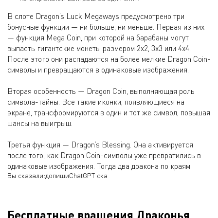
В слоте Dragon’s Luck Megaways предусмотрено три
бонусные функции — ни больше, ни меньше. Первая из них
— функция Mega Coin, при которой на барабаны могут
выпасть гигантские монеты размером 2x2, 3x3 или 4x4.
После этого они распадаются на более мелкие Dragon Coin-
символы и превращаются в одинаковые изображения.
Вторая особенность — Dragon Coin, выполняющая роль
символа-тайны. Все такие иконки, появляющиеся на
экране, трансформируются в один и тот же символ, повышая
шансы на выигрыш.
Третья функция — Dragon’s Blessing. Она активируется
после того, как Dragon Coin-символы уже превратились в
одинаковые изображения. Тогда два дракона по краям
Вы сказали:допишиChatGPT ска
Бесплатные вращения Драконья