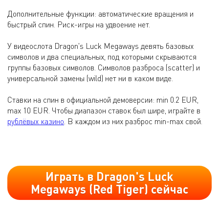
Дополнительные функции: автоматические вращения и
быстрый спин. Риск-игры на удвоение нет.
У видеослота Dragon's Luck Megaways девять базовых
символов и два специальных, под которыми скрываются
группы базовых символов. Символов разброса (scatter) и
универсальной замены (wild) нет ни в каком виде.
Ставки на спин в официальной демоверсии: min 0.2 EUR,
max 10 EUR. Чтобы диапазон ставок был шире, играйте в
рублёвых казино
. В каждом из них разброс min-max свой.
Играть в Dragon's Luck
Megaways (Red Tiger) сейчас