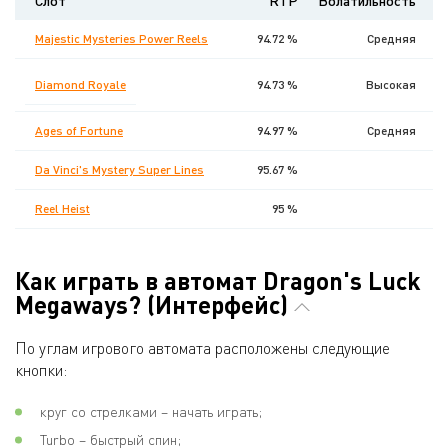
Слот
RTP
Волатильность
Majestic Mysteries Power Reels
94.72 %
Средняя
Diamond Royale
94.73 %
Высокая
Ages of Fortune
94.97 %
Средняя
Da Vinci's Mystery Super Lines
95.67 %
Reel Heist
95 %
Как играть в автомат Dragon's Luck
Megaways? (Интерфейс)
По углам игрового автомата расположены следующие
кнопки:
круг со стрелками – начать играть;
Turbo – быстрый спин;