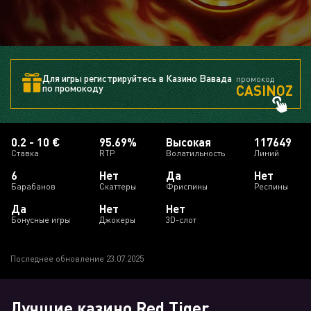
Для игры регистрируйтесь в Казино Вавада
промокод
CASINOZ
по промокоду
0.2 - 10 €
95.69%
Высокая
117649
Ставка
RTP
Волатильность
Линий
6
Нет
Да
Нет
Барабанов
Скаттеры
Фриспины
Респины
Да
Нет
Нет
Бонусные игры
Джокеры
3D-слот
Последнее обновление 23.07.2025
Лучшие казино Red Tiger