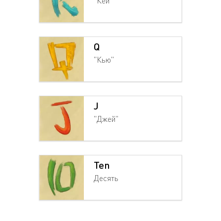
"Кей"
Q
"Кью"
J
"Джей"
Ten
Десять