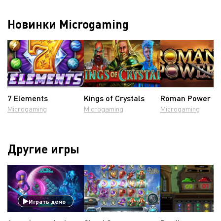
Новинки Microgaming
7 Elements
Kings of Crystals
Roman Power
Microgaming
Microgaming
Microgaming
Другие игры
Играть демо