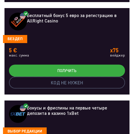
Бесплатный бонус 5 евро за регистрацию в
AllRight Casino
БЕЗДЕП
5 €
x75
макс. сумма
вейджер
ПОЛУЧИТЬ
КОД НЕ НУЖЕН
Бонусы и фриспины на первые четыре
депозита в казино 1xBet
ВЫБОР РЕДАКЦИИ