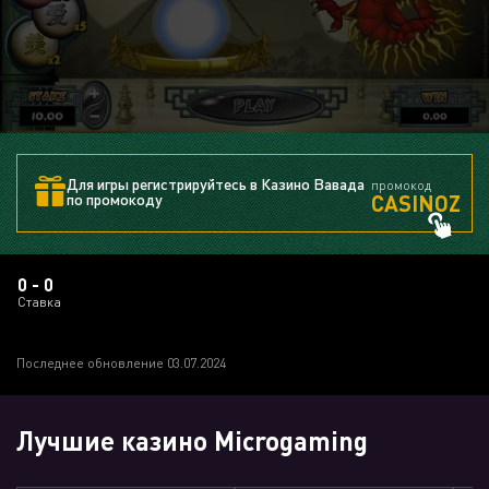
Для игры регистрируйтесь в Казино Вавада
промокод
CASINOZ
по промокоду
0 - 0
Ставка
Последнее обновление 03.07.2024
Лучшие казино Microgaming