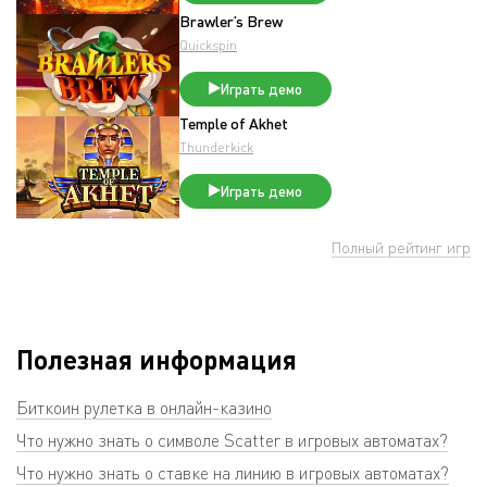
Brawler’s Brew
Quickspin
Играть демо
Temple of Akhet
Thunderkick
Играть демо
Полный рейтинг игр
Полезная информация
Биткоин рулетка в онлайн-казино
Что нужно знать о символе Scatter в игровых автоматах?
Что нужно знать о ставке на линию в игровых автоматах?