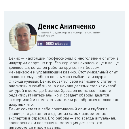
Денис Анипченко
Главный редактор и эксперт в онлайн-
гемблинге
8003 обзора
Денис — настоящий профессионал с многолетним опытом в
индустрии азартных игр. Его карьера началась еще в конце
девяностых, когда он работал крупье, пит-боссом,
менеджером и управляющим казино. Этот уникальный опыт
позволил ему глубоко понять мир гемблинга изнутри.
С конца нулевых Денис посвятил себя написанию статей и
аналитики о гемблинге, а с начала десятых стал ключевой
фигурой в команде Casinoz. Здесь он не только пишет и
редактирует материалы, но и создает обзоры, делится
экспертизой и помогает читателям разобраться в тонкостях
азартных игр.
Денис сочетает в себе практический опыт и глубокие
знания, что делает его одним из самых авторитетных
экспертов в отрасли. Его работы — это всегда актуальная,
проверенная и полезная информация для всех, кто