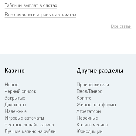
Таблицы выплат в слотах
Все символы в игровых автоматах
Все статьи
Казино
Другие разделы
Новые
Производители
Черный список
Ввод/Вывод
Закрытые
Крипто
Джекпоты
Живые платформы
Надежные
Агрегаторы
Игровые автоматы
Наземные
Честные онлайн казино
Казино месяца
Лучшие казино на рубли
Юрисдикции