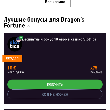
Все казино
Лучшие бонусы для Dragon’s
Fortune
Бесплатный бонус 10 евро в казино Slottica
БЕЗДЕП
10 €
x75
макс. сумма
вейджер
ПОЛУЧИТЬ
КОД НЕ НУЖЕН