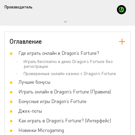
Производитель
Оглавление
Где играть онлайн в Dragon’s Fortune?
Играть бесплатно в демо Dragon’s Fortune без
регистрации
Проверенные онлайн казино с Dragon’s Fortune
Лучшие бонусы
Играть онлайн в Dragon’s Fortune (Правила)
Бонусные игры Dragon’s Fortune
Джек-поты
Как играть в Dragon’s Fortune? (Интерфейс)
Новинки Microgaming