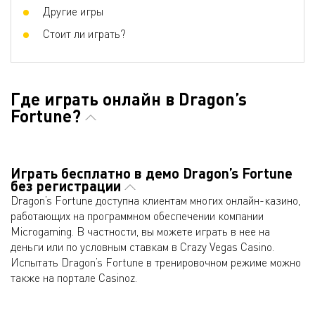
Другие игры
Стоит ли играть?
Где играть онлайн в Dragon’s
Fortune?
Играть бесплатно в демо Dragon’s Fortune
без регистрации
Dragon’s Fortune доступна клиентам многих онлайн-казино,
работающих на программном обеспечении компании
Microgaming. В частности, вы можете играть в нее на
деньги или по условным ставкам в Crazy Vegas Casino.
Испытать Dragon’s Fortune в тренировочном режиме можно
также на портале Casinoz.