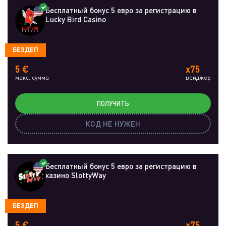
Бесплатный бонус 5 евро за регистрацию в
Lucky Bird Casino
БЕЗДЕП
5 €
x75
макс. сумма
вейджер
ПОЛУЧИТЬ
КОД НЕ НУЖЕН
Бесплатный бонус 5 евро за регистрацию в
казино SlottyWay
БЕЗДЕП
5 €
x75