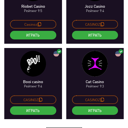
Riobet Casino
Jozz Casino
Рейтинг 9.5
Рейтинг 9.4
Casinoz
CASINOZ
ИГРАТЬ
ИГРАТЬ
Booi casino
Cat Casino
Рейтинг 9.4
Рейтинг 9.3
CASINOZ
CASINOZ
ИГРАТЬ
ИГРАТЬ