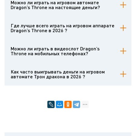
Dragon’s Throne. Тренировочную версию можно запускать без
Можно ли играть на игровом автомате
регистрации счёта. Любой пользователь может изучить слот на
Dragon’s Throne на настоящие деньги?
интерес.
Играть на игровом автомате на деньги приглашают
многочисленные казино, предлагающие азартные игры данного
Где лучше всего играть на игровом аппарате
разработчика. Чтобы делать ставки настоящими деньгами на
Dragon’s Throne в 2026 ?
Dragon’s Throne, нужно зарегистрироваться и внести средства на
счёт.
Играть на деньги в Dragon’s Throne важно в проверенных казино
с лицензионными играми и безупречной репутацией. Найти
Можно ли играть в видеослот Dragon’s
игорный клуб помогут статьи с обзорами на Casinoz и отзывы
Throne на мобильных телефонах?
реальных гемблеров.
Dragon’s Throne имеет комфортную мобильную вариацию. Она
безупречно действует на новых и старых гаджетах. Интерфейс
Как часто выигрывать деньги на игровом
мобильного автомата разработан для сенсорных экранов, а
автомате Трон дракона в 2026 ?
общие правила остаются прежними.
Игровые автоматы основаны на генераторе псевдослучайных
чисел, одобренном известными независимыми аудиторскими
компаниями. Результаты игровых раундов невозможно узнать
заранее. Вы можете подключить алгоритмы ставок, но повысить
возврат с их помощью невозможно. Результ будет зависеть от
госпожи Фортуны. Информация о теоретическом возврате,
дисперсии и коэффициентах доступна в обзорных статьях на
сайте Casinoz.