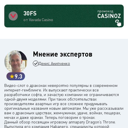
промокод
30FS
CASINOZ
от Vavada Casino
Мнение экспертов
Денис Анипченко
9.3
Видео-слот о драконах невероятно популярны в современном
интернет-гемблинге. Их выпускают практически все
разработчики софта, и зачастую компании не ограничиваются
одной-двумя моделями. При таких обстоятельствах
производителям азартных игр все сложнее придумывать
оригинальные названия новым автоматам. Мы уже рассказывали
вам о драконьих царствах, жемчужинах, удаче, войнах, пещерах,
мечах и даже храмах. Теперь поговорим о тронах.
Данный обзор посвящен игровому аппарату Dragon’s Throne.
Выпустила его компания Habanero, специалисты которой