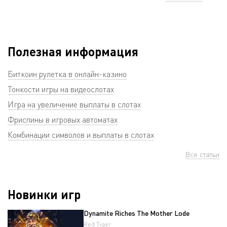
Полезная информация
Биткоин рулетка в онлайн-казино
Тонкости игры на видеослотах
Игра на увеличение выплаты в слотах
Фриспины в игровых автоматах
Комбинации символов и выплаты в слотах
Все статьи
Новинки игр
Dynamite Riches The Mother Lode
Red Tiger