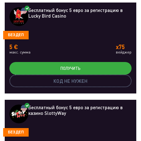
Бесплатный бонус 5 евро за регистрацию в
Lucky Bird Casino
БЕЗДЕП
5 €
x75
макс. сумма
вейджер
ПОЛУЧИТЬ
КОД НЕ НУЖЕН
Бесплатный бонус 5 евро за регистрацию в
казино SlottyWay
БЕЗДЕП