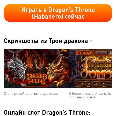
Играть в Dragon’s Throne
(Habanero) сейчас
Скриншоты из Трон дракона
Это игровой автомат о драконах
В бесплатных спинах действ
особые условия
Онлайн слот Dragon’s Throne: