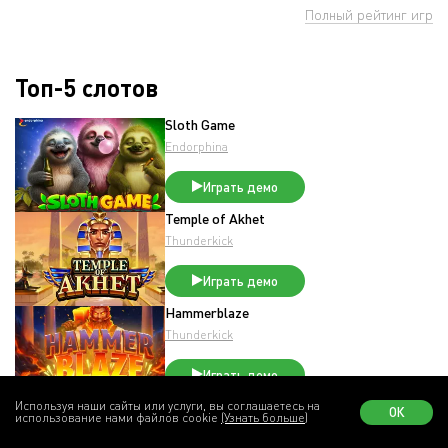
Полный рейтинг игр
Топ-5 слотов
Sloth Game
Endorphina
Играть демо
Temple of Akhet
Thunderkick
Играть демо
Hammerblaze
Thunderkick
Играть демо
Используя наши сайты или услуги, вы соглашаетесь на
Tutan Kha-boom
ОК
использование нами файлов cookie
(Узнать больше)
Thunderkick