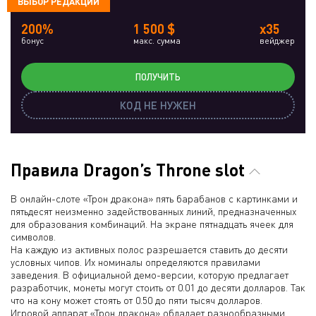
ВЫБОР РЕДАКЦИИ
200%
1 500 $
x35
бонус
макс. сумма
вейджер
ПОЛУЧИТЬ
КОД НЕ НУЖЕН
Правила Dragon’s Throne slot
В онлайн-слоте «Трон дракона» пять барабанов с картинками и
пятьдесят неизменно задействованных линий, предназначенных
для образования комбинаций. На экране пятнадцать ячеек для
символов.
На каждую из активных полос разрешается ставить до десяти
условных чипов. Их номиналы определяются правилами
заведения. В официальной демо-версии, которую предлагает
разработчик, монеты могут стоить от 0.01 до десяти долларов. Так
что на кону может стоять от 0.50 до пяти тысяч долларов.
Игровой аппарат «Трон дракона» обладает разнообразными