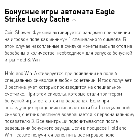
Бонусные игры автомата Eagle
Strike Lucky Cache
Coin Shower. Функция активируется рандомно при наличии
на игровом поле как минимум 1 специального символа. В
этом случае накопленные в сундуке монеты высыпаются на
барабаны в количестве, необходимом для запуска бонусной
игры Hold & Win.
Hold and Win. Активируется при появлении на поле 6
специальных символов в любом сочетании. Игрок получает
3 респина, учет которых производится на специальном
счетчике. При этом символы, которые стали триггером
бонусной игры, остаются на барабанах. Если при
последующих вращениях выпадает хотя бы 1 специальный
символ, счетчик респинов возвращается к первоначальному
показателю 3. Все выигрыши подсчитываются после
завершения бонусного раунда. Если в процессе Hold and
Win Feature получится заполнить все игровое поле