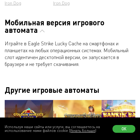
Iron Dog
Iron Dog
Мобильная версия игрового
автомата
Играйте в Eagle Strike Lucky Cache на смартфонах и
планшетах на любых операционных системах. Мобильный
слот идентичен десктопной версии, он запускается в
браузере и не требует скачивания.
Другие игровые автоматы
Используя наши сайты или услуги, вы соглашаетесь на
ОК
использование нами файлов cookie
(Узнать больше)
Golden Wheels of
SteamPunk Big City
Bankin' Bacon