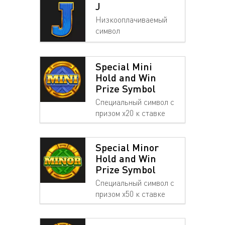
J
Низкооплачиваемый
символ
Special Mini
Hold and Win
Prize Symbol
Специальный символ с
призом х20 к ставке
Special Minor
Hold and Win
Prize Symbol
Специальный символ с
призом х50 к ставке