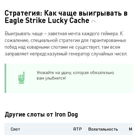
Стратегия: Как чаще выигрывать в
Eagle Strike Lucky Cache
Выигрывать чаще – заветная мечта каждого геймера. К
сожалению, специальной стратегии для гарантированных
побед над коварными слотами не существует, там всем
заправляет непредсказуемый генератор случайных чисел.
Уповайте на удачу, которая обязательно
вам улыбнется!
Другие слоты от Iron Dog
Слот
RTP
Волатильность
Max