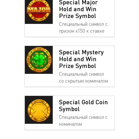
Special Major
Hold and Win
Prize Symbol
Специальный символ с
призом х150 к ставке
Special Mystery
Hold and Win
Prize Symbol
Специальный символ
со скрытым номиналом
Special Gold Coin
Symbol
Специальный символ с
номиналом