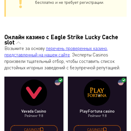
бесплатно и не требует регистрации.
Онлайн казино с Eagle Strike Lucky Cache
slot
Возьмите за основу
перечень проверенных казино,
представленный на нашем сайте
. Эксперты Casinos
произвели тщательный отбор, чтобы составить список
достойных игорных заведений с безупречной репутацией.
Vavada Casino
PlayFortuna casino
Рейтинг 9.8
Рейтинг 9.8
CASINOZ
CASINOZ