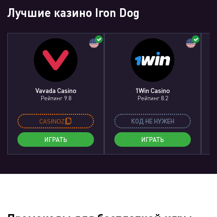
Лучшие казино Iron Dog
Vavada Casino
1Win Casino
Рейтинг 9.8
Рейтинг 8.2
CASINOZ
КОД НЕ НУЖЕН
ИГРАТЬ
ИГРАТЬ