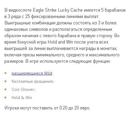
В видеослоте Eagle Strike Lucky Cache имеется 5 барабанов
в 3 ряда с 25 фиксированными линиями выплат.
Выигрышные комбинации должны состоять из 3 и более
одинаковых символов и располагаться определенным
образом начиная с левого барабана в правую сторону. Во
время бонусной игры Hold and Win после учета всех
выигрышей за линии выплачиваются награды в монетах,
включая призы минимального, среднего и максимального
размеров. В игре используются следующие функции:
расширяющиеся Wild
;
бесплатные вращения;
Coin Shower;
Hold & Win.
Игроки могут поставить от 0.20 до 20 евро.