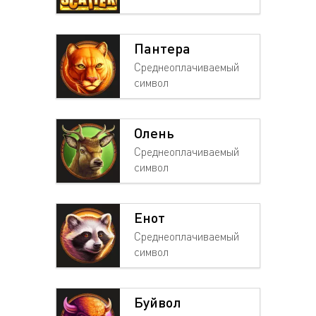
Пантера
Среднеоплачиваемый
символ
Олень
Среднеоплачиваемый
символ
Енот
Среднеоплачиваемый
символ
Буйвол