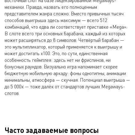
восточный слот на базе лицензированной Megaways-
механики. Правда, назвать его полноценным
представителем жанра сложно. Вместо привычных тысяч
способов выигрыша здесь максимум — всего 512
комбинаций, что едва ли соответствует приставке «Mega».
В слоте всего три основных барабана, каждый из которых
может расширяться до 8 символов. Четвёртый барабан —
это мультипликатор, который применяется к выигрышу и
может достигать х100. Это, по сути, единственная
особенность геймплея: здесь нет ни фриспинов, ни
бонусных раундов. Визуально игра напоминает скорее
бюджетную мобильную аркаду: фоны однотипны, анимации
минимальны, атмосфера — скучная. Потенциал выигрыша —
до 5 000x — тоже далёк от стандартов лучших Megaways-
слотов.
Часто задаваемые вопросы