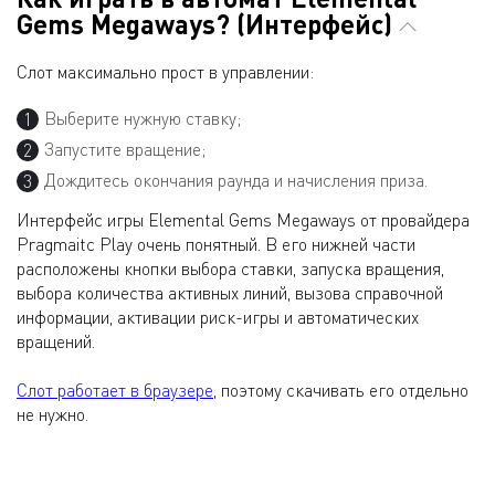
Gems Megaways? (Интерфейс)
Слот максимально прост в управлении:
Выберите нужную ставку;
Запустите вращение;
Дождитесь окончания раунда и начисления приза.
Интерфейс игры Elemental Gems Megaways от провайдера
Pragmaitc Play очень понятный. В его нижней части
расположены кнопки выбора ставки, запуска вращения,
выбора количества активных линий, вызова справочной
информации, активации риск-игры и автоматических
вращений.
Слот работает в браузере
, поэтому скачивать его отдельно
не нужно.