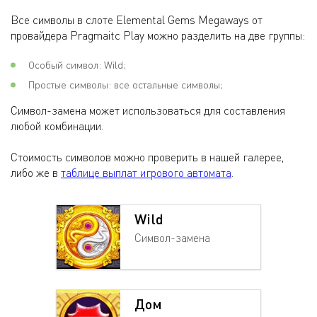
Все символы в слоте Elemental Gems Megaways от
провайдера Pragmaitc Play можно разделить на две группы:
Особый символ: Wild;
Простые символы: все остальные символы;
Символ-замена может использоваться для составления
любой комбинации.
Стоимость символов можно проверить в нашей галерее,
либо же в
таблице выплат игрового автомата
.
Wild
Символ-замена
Дом