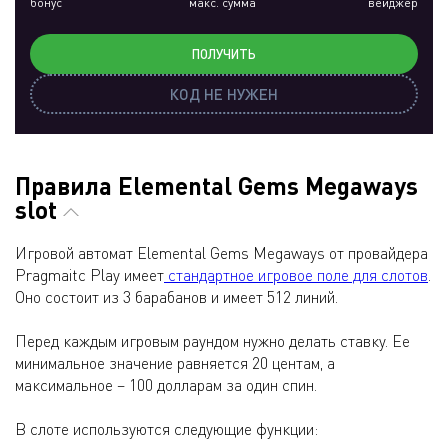
бонус
макс. сумма
вейджер
ПОЛУЧИТЬ
КОД НЕ НУЖЕН
Правила Elemental Gems Megaways
slot
Игровой автомат Elemental Gems Megaways от провайдера
Pragmaitc Play имеет
стандартное игровое поле для слотов
.
Оно состоит из 3 барабанов и имеет 512 линий.
Перед каждым игровым раундом нужно делать ставку. Ее
минимальное значение равняется 20 центам, а
максимальное – 100 долларам за один спин.
В слоте используются следующие функции: