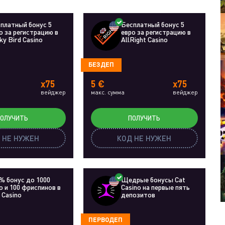
платный бонус 5
Бесплатный бонус 5
о за регистрацию в
евро за регистрацию в
ky Bird Casino
AllRight Casino
БЕЗДЕП
x75
5 €
x75
вейджер
макс. сумма
вейджер
ОЛУЧИТЬ
ПОЛУЧИТЬ
 НЕ НУЖЕН
КОД НЕ НУЖЕН
% бонус до 1000
Щедрые бонусы Cat
о и 100 фриспинов в
Casino на первые пять
 Casino
депозитов
ПЕРВОДЕП