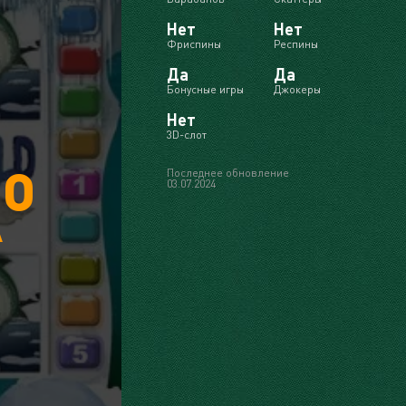
Нет
Нет
Фриспины
Респины
Да
Да
Бонусные игры
Джокеры
Нет
3D-слот
НО
Последнее обновление
03.07.2024
А