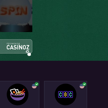
промокод
CASINOZ