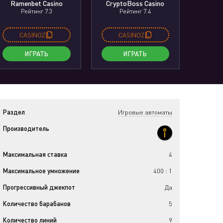
Ramenbet Casino
CryptoBoss Casino
Рейтинг 7.3
Рейтинг 7.4
CASINOZ
CASINOZ
ИГРАТЬ
ИГРАТЬ
Раздел
Игровые автоматы
Производитель
Максимальная ставка
4
Максимальное умножение
400 : 1
Прогрессивный джекпот
Да
Количество барабанов
5
Количество линий
9