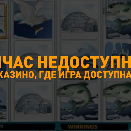
ЙЧАС НЕДОСТУП
КАЗИНО, ГДЕ ИГРА ДОСТУПН