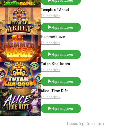
Играть демо
Temple of Akhet
Thunderkick
Играть демо
Hammerblaze
Thunderkick
Играть демо
Tutan Kha-boom
Thunderkick
Играть демо
Alice: Time Rift
Thunderkick
Играть демо
Полный рейтинг игр