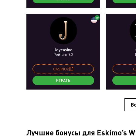
Joycasino
Рейтинг 9.2
CASINOZ
C
ИГРАТЬ
Вс
Лучшие бонусы для Eskimo’s Wi