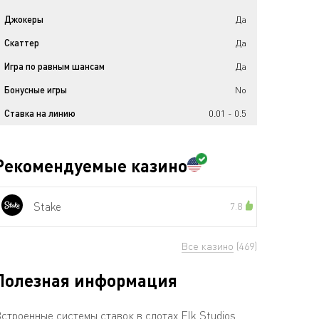
Джокеры
Да
Скаттер
Да
Игра по равным шансам
Да
Бонусные игры
No
Ставка на линию
0.01 - 0.5
Рекомендуемые казино
Stake
7.8
Все казино
(469)
Полезная информация
строенные системы ставок в слотах Elk Studios