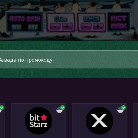
Вавада по промокоду