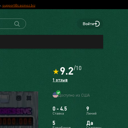
р.
support@casinoz.biz
Войти
9.2
/10
1 отзыв
Доступно из США
0 - 4.5
9
Ставка
Линий
5
Да
Барабанов
Скаттеры