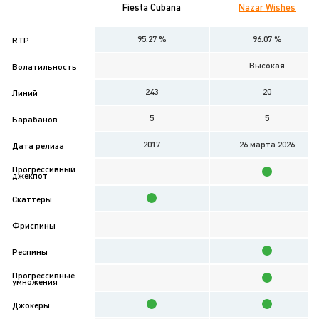
Fiesta Cubana
Nazar Wishes
95.27 %
96.07 %
RTP
Высокая
Волатильность
243
20
Линий
5
5
Барабанов
2017
26 мартa 2026
Дата релиза
Прогрессивный
джекпот
Скаттеры
Фриспины
Респины
Прогрессивные
умножения
Джокеры