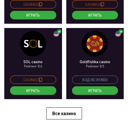
CASINOZ
CASINOZ
ИГРАТЬ
ИГРАТЬ
SOL casino
Goldfishka casino
Рейтинг 8.6
Рейтинг 8.5
CASINOZ
КОД НЕ НУЖЕН
ИГРАТЬ
ИГРАТЬ
Все казино