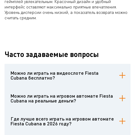
геймплей увлекательным. Красочный дизайн и удобный
интерфейс оставляют максимально приятные впечатления.
Уровень дисперсии очень низкий, а показатель возврата можно
считать средним.
Часто задаваемые вопросы
Можно ли играть на видеослоте Fiesta
Cubana бесплатно?
Да, на Casinoz можно играть на бесплатном игровом аппарате
Fiesta Cubana. Демку можно открывать без регистрации на
Можно ли играть на игровом автомате Fiesta
сайте. Любой пользователь может испытывать слот для
Cubana на реальные деньги?
тренировки.
Играть на видеослоте на деньги дают возможность популярные
интернет-казино, использующие игры данного производителя.
Где лучше всего играть на игровом автомате
Чтобы делать ставки настоящими деньгами на Fiesta Cubana,
Fiesta Cubana в 2026 году?
нужно зарегистрировать аккаунт и внести средства на счёт.