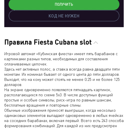
ПОЛУЧИТЬ
КОД НЕ НУЖЕН
Правила Fiesta Cubana slot
Игровой автомат «Кубинская фиеста» имеет пять барабанов с
картинками разных типов, необходимых для составления
оплачиваемых цепочек.
Здесь нет активных полос, а ставка всегда равна двадцати пяти
монетам. Их номинал бывает от одного цента до пяти долларов.
Выходит, что на кону может стоять не менее 0.25 и не более 125
долларов.
На экране одновременно появляются пятнадцать картинок,
располагающихся по схеме 5х3. В числе доступных функций
простые и особые символы, риск-игра по равным шансам,
бесплатные вращения и повторные спины.
Обычные изображения приносят выигрыши, когда несколько
одинаковых элементов выпадают одновременно в любых ячейках
на соседних барабанах, включая первый. Всего есть 243 способа
формирования комбинаций. Для каждой из них предусмотрен