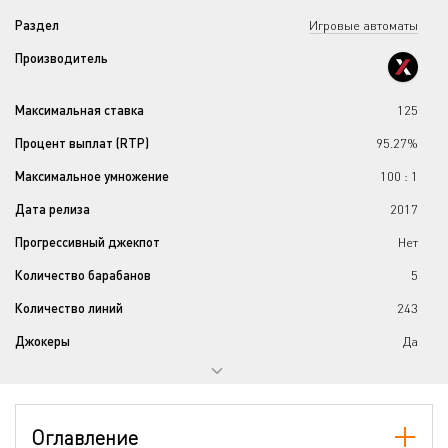
Раздел
Игровые автоматы
Производитель
Максимальная ставка
125
Процент выплат (RTP)
95.27%
Максимальное умножение
100 : 1
Дата релиза
2017
Прогрессивный джекпот
Нет
Количество барабанов
5
Количество линий
243
Джокеры
Да
Скаттер
Да
Игра по равным шансам
Да
Оглавление
Бонусные игры
Yes