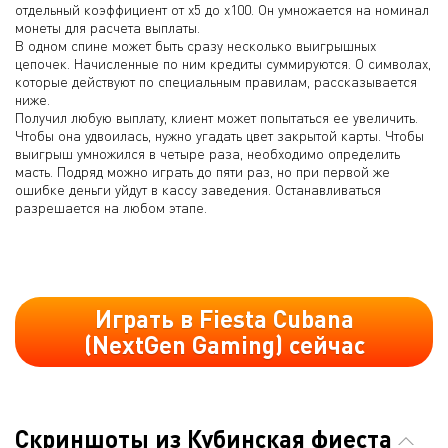
отдельный коэффициент от х5 до х100. Он умножается на номинал
монеты для расчета выплаты.
В одном спине может быть сразу несколько выигрышных
цепочек. Начисленные по ним кредиты суммируются. О символах,
которые действуют по специальным правилам, рассказывается
ниже.
Получил любую выплату, клиент может попытаться ее увеличить.
Чтобы она удвоилась, нужно угадать цвет закрытой карты. Чтобы
выигрыш умножился в четыре раза, необходимо определить
масть. Подряд можно играть до пяти раз, но при первой же
ошибке деньги уйдут в кассу заведения. Останавливаться
разрешается на любом этапе.
Играть в Fiesta Cubana
(NextGen Gaming) сейчас
Скриншоты из Кубинская фиеста