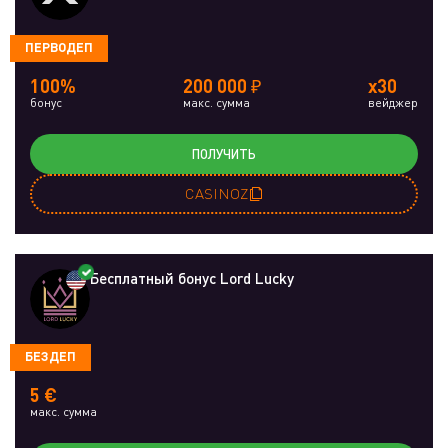
ПЕРВОДЕП
100%
200 000 ₽
x30
бонус
макс. сумма
вейджер
ПОЛУЧИТЬ
CASINOZ
Бесплатный бонус Lord Lucky
БЕЗДЕП
5 €
макс. сумма