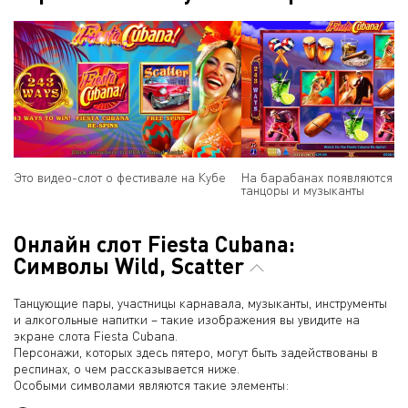
Это видео-слот о фестивале на Кубе
На барабанах появляются к
танцоры и музыканты
Онлайн слот Fiesta Cubana:
Символы Wild, Scatter
Танцующие пары, участницы карнавала, музыканты, инструменты
и алкогольные напитки – такие изображения вы увидите на
экране слота Fiesta Cubana.
Персонажи, которых здесь пятеро, могут быть задействованы в
респинах, о чем рассказывается ниже.
Особыми символами являются такие элементы: