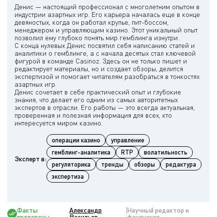
Денис — настоящий профессионал с многолетним опытом в
индустрии азартных игр. Его карьера началась еще в конце
девяностых, когда он работал крупье, пит-боссом,
менеджером и управляющим казино. Этот уникальный опыт
позволил ему глубоко понять мир гемблинга изнутри.
С конца нулевых Денис посвятил себя написанию статей и
аналитики о гемблинге, а с начала десятых стал ключевой
фигурой в команде Casinoz. Здесь он не только пишет и
редактирует материалы, но и создает обзоры, делится
экспертизой и помогает читателям разобраться в тонкостях
азартных игр.
Денис сочетает в себе практический опыт и глубокие
знания, что делает его одним из самых авторитетных
экспертов в отрасли. Его работы — это всегда актуальная,
проверенная и полезная информация для всех, кто
операции казино
управление
гемблинг-аналитика
RTP
волатильность
Эксперт в:
регуляторика
тренды
обзоры
редактура
экспертиза
Факты
Александр
Научный редактор и
проверены
Васильев
фактчекер