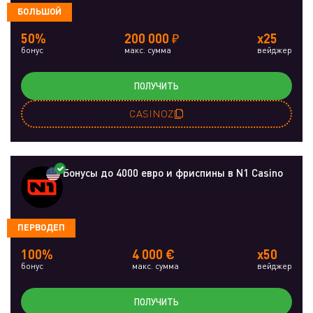
БОЛЬШОЙ
50%
200 000 ₽
x25
бонус
макс. сумма
вейджер
ПОЛУЧИТЬ
CASINOZ
Бонусы до 4000 евро и фриспины в N1 Casino
ПЕРВОДЕП
100%
4 000 €
x50
бонус
макс. сумма
вейджер
ПОЛУЧИТЬ