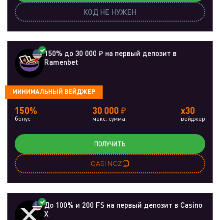
КОД НЕ НУЖЕН
150% до 30 000 ₽ на первый депозит в
Ramenbet
МИНИМАЛЬНЫЙ ВЕЙДЖЕР
150%
30 000 ₽
x30
бонус
макс. сумма
вейджер
ПОЛУЧИТЬ
CASINOZ
До 100% и 200 FS на первый депозит в Casino
X