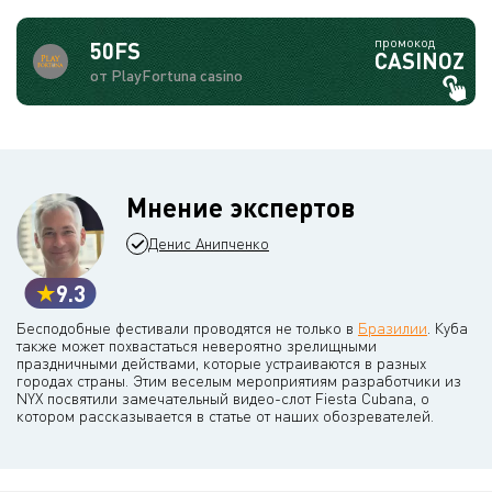
промокод
50FS
CASINOZ
от PlayFortuna casino
Мнение экспертов
Денис Анипченко
9.3
Бесподобные фестивали проводятся не только в
Бразилии
. Куба
также может похвастаться невероятно зрелищными
праздничными действами, которые устраиваются в разных
городах страны. Этим веселым мероприятиям разработчики из
NYX посвятили замечательный видео-слот Fiesta Cubana, о
котором рассказывается в статье от наших обозревателей.