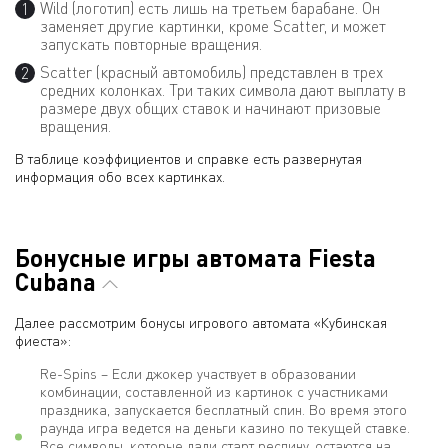
Wild (логотип) есть лишь на третьем барабане. Он
заменяет другие картинки, кроме Scatter, и может
запускать повторные вращения.
Scatter (красный автомобиль) представлен в трех
средних колонках. Три таких символа дают выплату в
размере двух общих ставок и начинают призовые
вращения.
В таблице коэффициентов и справке есть развернутая
информация обо всех картинках.
Бонусные игры автомата Fiesta
Cubana
Далее рассмотрим бонусы игрового автомата «Кубинская
фиеста»:
Re-Spins – Если джокер участвует в образовании
комбинации, составленной из картинок с участниками
праздника, запускается бесплатный спин. Во время этого
раунда игра ведется на деньги казино по текущей ставке.
Все символы, которые дали старт респину, остаются на