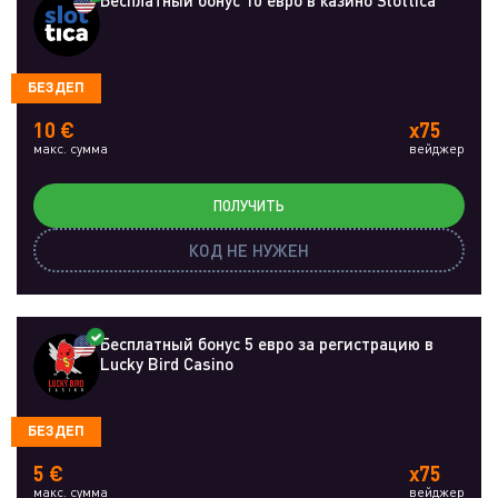
БЕЗДЕП
10 €
x75
макс. сумма
вейджер
ПОЛУЧИТЬ
КОД НЕ НУЖЕН
Бесплатный бонус 5 евро за регистрацию в
Lucky Bird Casino
БЕЗДЕП
5 €
x75
макс. сумма
вейджер