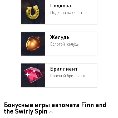
Подкова
Подкова на счастье
Желудь
Золотой желудь
Бриллиант
Красный бриллиант
Бонусные игры автомата Finn and
the Swirly Spin