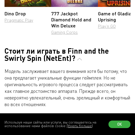
Dino Drop
777 Jackpot
Game of Gladiat
Diamond Hold and
Uprising
Pragmatic Play
Win Deluxe
Play’n GO
Gaming Corps
Стоит ли играть в Finn and the
Swirly Spin (NetEnt)?
Модель заслуживает вашего внимания хотя бы потому, что
она предлагает уникальные функции геймплея. Но не
оригинальность игрового процесса следует рассматривать
как главное достоинство аппарата. Прежде всего, он
невероятно увлекательный, очень зрелищный и комфортный
во всех отношениях.
Впрочем, довольно слов! Спешите испытать действительно
Используя наши сайты или услуги, вы соглашаетесь на
восхитительную новинку известного бренда!
ОК
использование нами файлов cookie
(Узнать больше)
Непременно поделитесь мнением об игровом автомате.