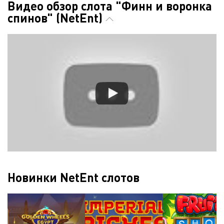
Видео обзор слота "Финн и воронка
спинов" (NetEnt)
Новинки NetEnt слотов