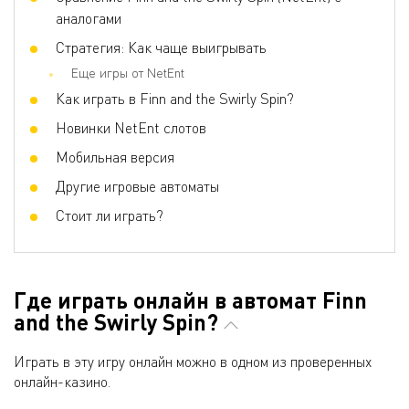
аналогами
Стратегия: Как чаще выигрывать
Еще игры от NetEnt
Как играть в Finn and the Swirly Spin?
Новинки NetEnt слотов
Мобильная версия
Другие игровые автоматы
Стоит ли играть?
Где играть онлайн в автомат Finn
and the Swirly Spin?
Играть в эту игру онлайн можно в одном из проверенных
онлайн-казино.