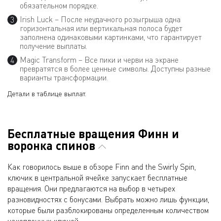
обязательном порядке.
Irish Luck – После неудачного розыгрыша одна
горизонтальная или вертикальная полоса будет
заполнена одинаковыми картинками, что гарантирует
получение выплаты.
Magic Transform – Все пики и черви на экране
превратятся в более ценные символы. Доступны разные
варианты трансформации.
Детали в таблице выплат.
Бесплатные вращения Финн и
воронка спинов
Как говорилось выше в обзоре Finn and the Swirly Spin,
ключик в центральной ячейке запускает бесплатные
вращения. Они предлагаются на выбор в четырех
разновидностях с бонусами. Выбрать можно лишь функции,
которые были разблокированы определенным количеством
накопленных ключей.