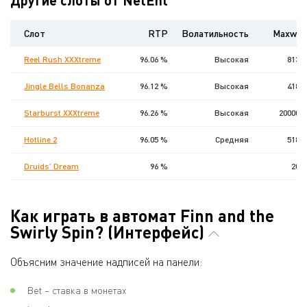
Слот
RTP
Волатильность
Maxwin
Reel Rush XXXtreme
96.06 %
Высокая
8130
Jingle Bells Bonanza
96.12 %
Высокая
4186
Starburst XXXtreme
96.26 %
Высокая
200000
Hotline 2
96.05 %
Средняя
5184
Druids’ Dream
96 %
200
Как играть в автомат Finn and the
Swirly Spin? (Интерфейс)
Объясним значение надписей на панели:
Bet – ставка в монетах