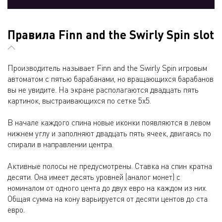
Правила Finn and the Swirly Spin slot
Производитель называет Finn and the Swirly Spin игровым
автоматом с пятью барабанами, но вращающихся барабанов
вы не увидите. На экране располагаются двадцать пять
картинок, выстраивающихся по сетке 5х5.
В начале каждого спина новые иконки появляются в левом
нижнем углу и заполняют двадцать пять ячеек, двигаясь по
спирали в направлении центра.
Активные полосы не предусмотрены. Ставка на спин кратна
десяти. Она имеет десять уровней (аналог монет) с
номиналом от одного цента до двух евро на каждом из них.
Общая сумма на кону варьируется от десяти центов до ста
евро.