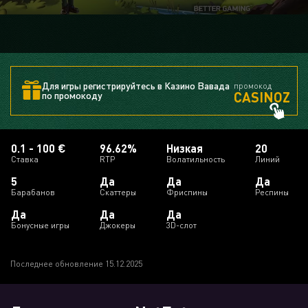
Для игры регистрируйтесь в Казино Вавада
промокод
CASINOZ
по промокоду
0.1 - 100 €
96.62%
Низкая
20
Ставка
RTP
Волатильность
Линий
5
Да
Да
Да
Барабанов
Скаттеры
Фриспины
Респины
Да
Да
Да
Бонусные игры
Джокеры
3D-слот
Последнее обновление 15.12.2025