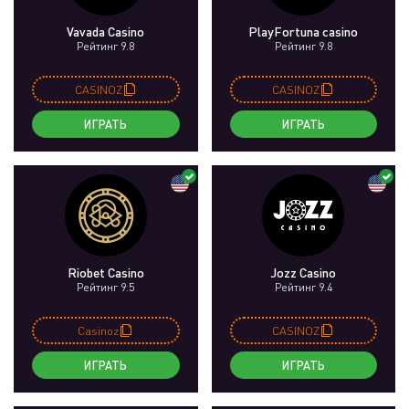
Vavada Casino
PlayFortuna casino
Рейтинг 9.8
Рейтинг 9.8
CASINOZ
CASINOZ
ИГРАТЬ
ИГРАТЬ
Riobet Casino
Jozz Casino
Рейтинг 9.5
Рейтинг 9.4
Casinoz
CASINOZ
ИГРАТЬ
ИГРАТЬ