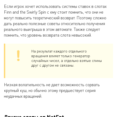
Если игрок хочет использовать системы ставок в слотах
Finn and the Swirly Spin с ему стоит помнить, что они не
могут повысить теоретический возврат. Поэтому сложно
дать реально полезные советы относительно получения
реального выигрыша в этом автомате. Также следует
помнить, что уровень возврата слота невысокий.
На результат каждого отдельного
вращения влияет только генератор
случайных чисел, а отдельно взятые спины
друг с другом не связаны.
Низкая волатильность не дает возможность сорвать
крупный куш, но обычно этому предшествует серия
неудачных вращений.
Другие слоты от NetEnt