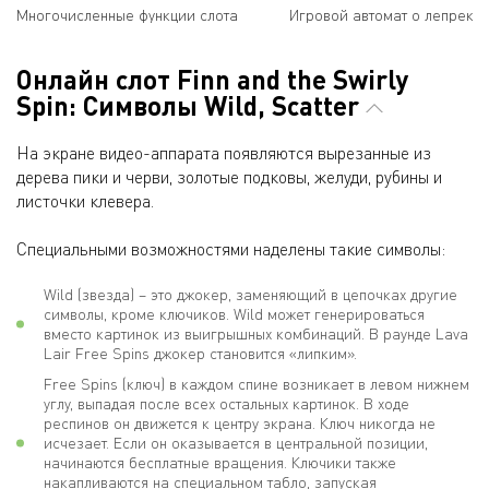
Многочисленные функции слота
Игровой автомат о лепреко
Онлайн слот Finn and the Swirly
Spin: Символы Wild, Scatter
На экране видео-аппарата появляются вырезанные из
дерева пики и черви, золотые подковы, желуди, рубины и
листочки клевера.
Специальными возможностями наделены такие символы:
Wild (звезда) – это джокер, заменяющий в цепочках другие
символы, кроме ключиков. Wild может генерироваться
вместо картинок из выигрышных комбинаций. В раунде Lava
Lair Free Spins джокер становится «липким».
Free Spins (ключ) в каждом спине возникает в левом нижнем
углу, выпадая после всех остальных картинок. В ходе
респинов он движется к центру экрана. Ключ никогда не
исчезает. Если он оказывается в центральной позиции,
начинаются бесплатные вращения. Ключики также
накапливаются на специальном табло, запуская