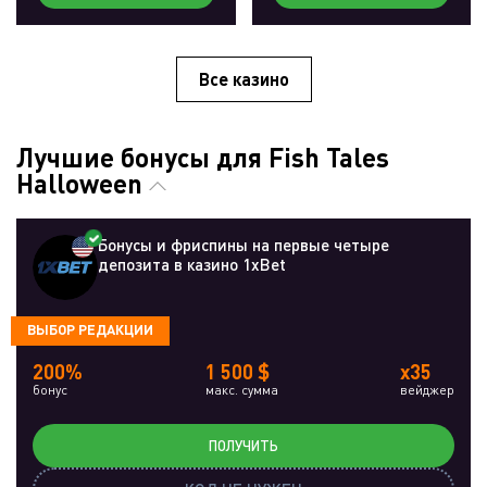
Все казино
Лучшие бонусы для Fish Tales
Halloween
Бонусы и фриспины на первые четыре
депозита в казино 1xBet
ВЫБОР РЕДАКЦИИ
200%
1 500 $
x35
бонус
макс. сумма
вейджер
ПОЛУЧИТЬ