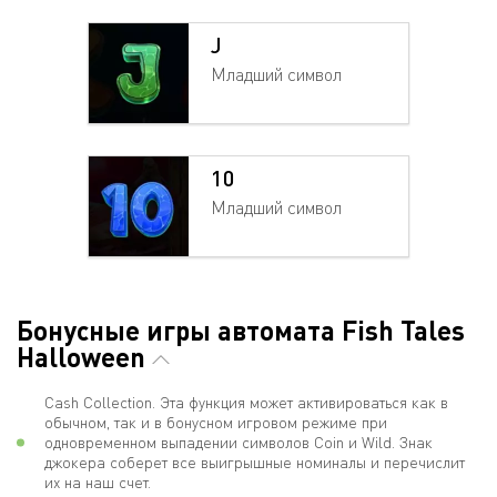
J
Младший символ
10
Младший символ
Бонусные игры автомата Fish Tales
Halloween
Cash Collection. Эта функция может активироваться как в
обычном, так и в бонусном игровом режиме при
одновременном выпадении символов Coin и Wild. Знак
джокера соберет все выигрышные номиналы и перечислит
их на наш счет.