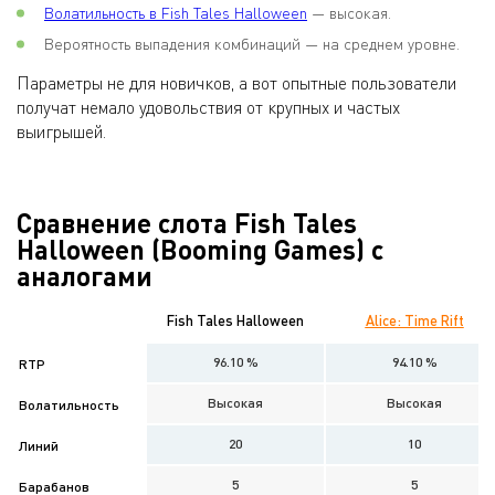
Волатильность в Fish Tales Halloween
— высокая.
Вероятность выпадения комбинаций — на среднем уровне.
Параметры не для новичков, а вот опытные пользователи
получат немало удовольствия от крупных и частых
выигрышей.
Сравнение слота Fish Tales
Halloween (Booming Games) с
аналогами
Fish Tales Halloween
Alice: Time Rift
96.10 %
94.10 %
RTP
Высокая
Высокая
Волатильность
20
10
Линий
5
5
Барабанов