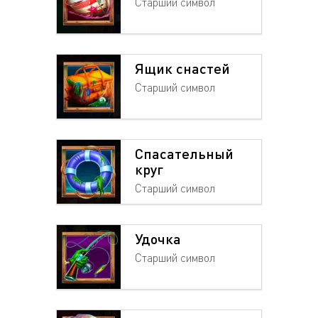
Старший символ
Ящик снастей
Старший символ
Спасательный
круг
Старший символ
Удочка
Старший символ