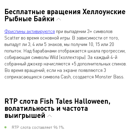
Бесплатные вращения Хеллоунские
Рыбные Байки
Фриспины активируются
при выпадении 3+ символов
Scatter во время основной игры. В зависимости от того,
выпадут ли 3, 4 или 5 знаков, мы получим 10, 15 или 20
попыток. Над барабанами отображается шкала прогрессии,
собирающая символы Wild (коллекторы). За каждый 4-й
собранный джокер начисляются +5 дополнительных спинов.
Во время вращений, если на экране появляются 3
соприкасающихся символа Cash, создается Monster Bass.
RTP слота Fish Tales Halloween,
волатильность и частота
выигрышей
RTP слота составляет 96.1%.