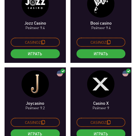
Jozz Casino
Booi casino
Рейтинг 9.4
Рейтинг 9.4
CASINOZ
CASINOZ
ИГРАТЬ
ИГРАТЬ
Joycasino
Casino X
Рейтинг 9.2
Рейтинг 9
CASINOZ
CASINOZ
ИГРАТЬ
ИГРАТЬ