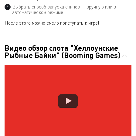
Выбрать способ запуска спинов — вручную или в
автоматическом режиме.
После этого можно смело приступать к игре!
Видео обзор слота "Хеллоунские
Рыбные Байки" (Booming Games)