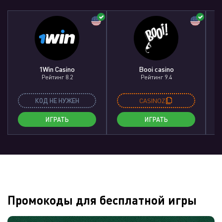
1Win Casino
Booi casino
Рейтинг 8.2
Рейтинг 9.4
КОД НЕ НУЖЕН
CASINOZ
ИГРАТЬ
ИГРАТЬ
Промокоды для бесплатной игры