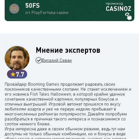
промокод
50FS
CASINOZ
от PlayFortuna casino
Мнение экспертов
Виталий Севан
7.7
Провайдер Booming Games продолжает радовать своих
поклонников качественными слотами. Не станет исключением и
его новинка Fish Tales Halloween, в которой крайне удачное
сочетание качественной картинки, популярных бонусов и
отличных выигрышей. Игровой автомат пришелся по вкусу
любителям азарта и уже не первую неделю пребывает в
многочисленных рейтингах популярности. Давайте попробуем
разобраться в причинах такого интереса и познакомимся со
слотом немного ближе.
Игра интересна даже в своем обычном режиме, ведь тут нам
доступны не только обычные комбинации, но и бонусы в виде
сбора монет, в котором может принимать участие как символ