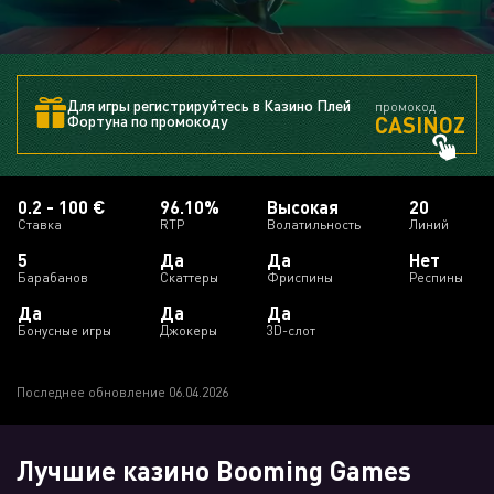
Для игры регистрируйтесь в Казино Плей
промокод
CASINOZ
Фортуна по промокоду
0.2 - 100 €
96.10%
Высокая
20
Ставка
RTP
Волатильность
Линий
5
Да
Да
Нет
Барабанов
Скаттеры
Фриспины
Респины
Да
Да
Да
Бонусные игры
Джокеры
3D-слот
Последнее обновление 06.04.2026
Лучшие казино Booming Games