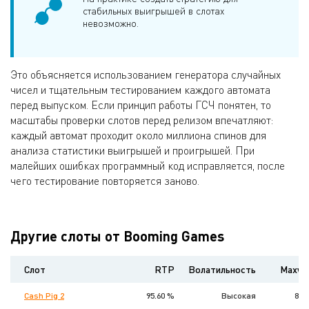
стабильных выигрышей в слотах
невозможно.
Это объясняется использованием генератора случайных
чисел и тщательным тестированием каждого автомата
перед выпуском. Если принцип работы ГСЧ понятен, то
масштабы проверки слотов перед релизом впечатляют:
каждый автомат проходит около миллиона спинов для
анализа статистики выигрышей и проигрышей. При
малейших ошибках программный код исправляется, после
чего тестирование повторяется заново.
Другие слоты от Booming Games
Слот
RTP
Волатильность
Maxwi
Cash Pig 2
95.60 %
Высокая
800