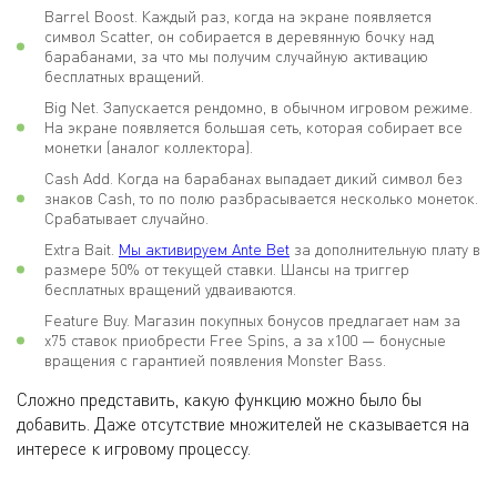
Barrel Boost. Каждый раз, когда на экране появляется
символ Scatter, он собирается в деревянную бочку над
барабанами, за что мы получим случайную активацию
бесплатных вращений.
Big Net. Запускается рендомно, в обычном игровом режиме.
На экране появляется большая сеть, которая собирает все
монетки (аналог коллектора).
Cash Add. Когда на барабанах выпадает дикий символ без
знаков Cash, то по полю разбрасывается несколько монеток.
Срабатывает случайно.
Extra Bait.
Мы активируем Ante Bet
за дополнительную плату в
размере 50% от текущей ставки. Шансы на триггер
бесплатных вращений удваиваются.
Feature Buy. Магазин покупных бонусов предлагает нам за
х75 ставок приобрести Free Spins, а за х100 — бонусные
вращения с гарантией появления Monster Bass.
Сложно представить, какую функцию можно было бы
добавить. Даже отсутствие множителей не сказывается на
интересе к игровому процессу.