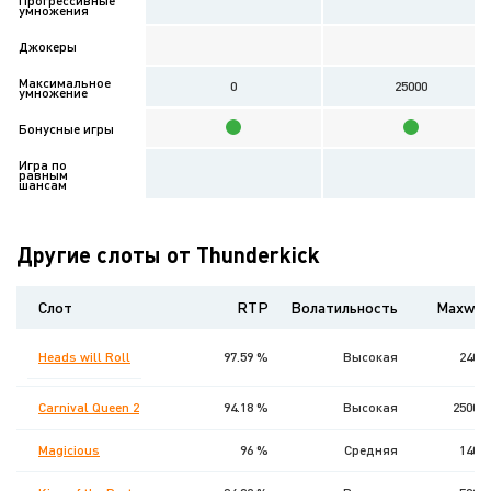
Прогрессивные
умножения
Джокеры
Максимальное
0
25000
умножение
Бонусные игры
Игра по
равным
шансам
Другие слоты от Thunderkick
Слот
RTP
Волатильность
Maxwin
Heads will Roll
97.59 %
Высокая
2400
Carnival Queen 2
94.18 %
Высокая
25000
Magicious
96 %
Средняя
1400