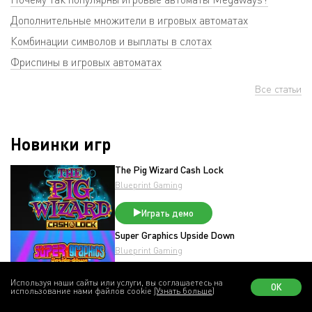
Дополнительные множители в игровых автоматах
Комбинации символов и выплаты в слотах
Фриспины в игровых автоматах
Все статьи
Новинки игр
The Pig Wizard Cash Lock
Blueprint Gaming
Играть демо
Super Graphics Upside Down
Blueprint Gaming
Играть демо
Используя наши сайты или услуги, вы соглашаетесь на
ОК
использование нами файлов cookie
(Узнать больше)
Game of Thrones