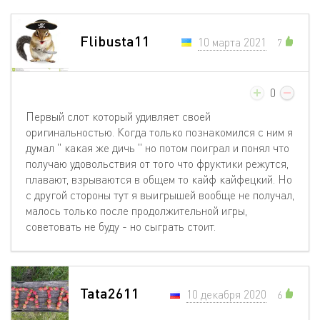
Flibusta11
10 мартa 2021
7
0
Первый слот который удивляет своей
оригинальностью. Когда только познакомился с ним я
думал " какая же дичь " но потом поиграл и понял что
получаю удовольствия от того что фруктики режутся,
плавают, взрываются в общем то кайф кайфецкий. Но
с другой стороны тут я выигрышей вообще не получал,
малось только после продолжительной игры,
советовать не буду - но сыграть стоит.
Tata2611
10 декабря 2020
6