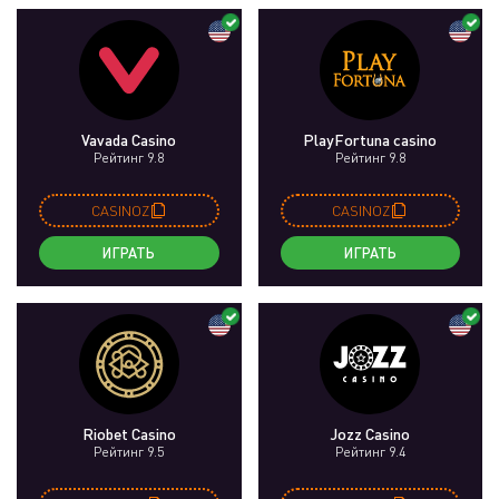
Vavada Casino
PlayFortuna casino
Рейтинг 9.8
Рейтинг 9.8
CASINOZ
CASINOZ
ИГРАТЬ
ИГРАТЬ
Riobet Casino
Jozz Casino
Рейтинг 9.5
Рейтинг 9.4