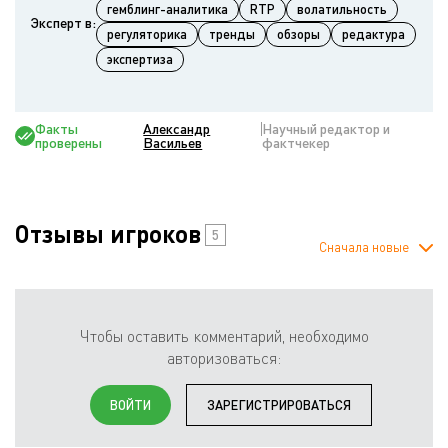
гемблинг-аналитика
RTP
волатильность
Эксперт в:
регуляторика
тренды
обзоры
редактура
экспертиза
Факты
Александр
Научный редактор и
проверены
Васильев
фактчекер
Отзывы игроков
5
Сначала новые
Чтобы оставить комментарий, необходимо
авторизоваться:
ВОЙТИ
ЗАРЕГИСТРИРОВАТЬСЯ