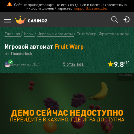
Сайт не проводит азартные игры на деньги и носит исключительно
информационный характер.
support@casinoz.biz
Главная
Игры
Игровые автоматы
Fruit Warp (Фруктовая дефор
Игровой автомат
Fruit Warp
от Thunderkick
9.8
/10
5 отзывов
Доступно из США
ДЕМО СЕЙЧАС НЕДОСТУПНО
ПЕРЕЙДИТЕ В КАЗИНО, ГДЕ ИГРА ДОСТУПНА