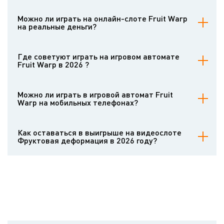
Безусловно, на Casinoz можно играть на бесплатном видеослоте
Fruit Warp. Тренировочную версию можно открывать без
Можно ли играть на онлайн-слоте Fruit Warp
регистрации на сайте. Любой посетитель может проверить слот
на реальные деньги?
для тренировки.
Играть на слоте на деньги приглашают разнообразные интернет-
казино, предлагающие программное обеспечение данного
Где советуют играть на игровом автомате
производителя. Чтобы рисковать реальными деньгами на Fruit
Fruit Warp в 2026 ?
Warp, нужно зарегистрировать аккаунт и внести средства на
счёт.
Играть на деньги в Fruit Warp нужно в испытанных казино с
лицензионными играми и безупречной репутацией. Подобрать
Можно ли играть в игровой автомат Fruit
честный вебсайт помогут статьи с обзорами на Casinoz и
Warp на мобильных телефонах?
комментарии настоящих игроков.
Fruit Warp имеет комфортную мобильную разновидность. Она
стабильно работает на гаджетах. Интерфейс мобильного слота
Как оставаться в выигрыше на видеослоте
разработан для тачскринов, а общие правила игры остаются
Фруктовая деформация в 2026 году?
прежними.
Онлайн-слоты работают на генераторе псевдослучайных чисел,
проверенном независимыми аудиторскими органами.
Результаты раундов не получится рассчитать. Вы можете взять на
вооружение системы ставок, но повысить теоретический возврат
с их помощью нельзя. Результ будет зависеть от фортуны.
Информация о RTP, дисперсии и выигрышах находится в статьях
на Casinoz.