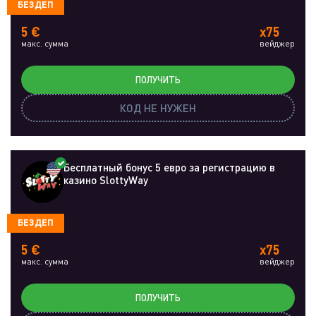
БЕЗДЕП
5 €
x75
макс. сумма
вейджер
ПОЛУЧИТЬ
КОД НЕ НУЖЕН
Бесплатный бонус 5 евро за регистрацию в
казино SlottyWay
БЕЗДЕП
5 €
x75
макс. сумма
вейджер
ПОЛУЧИТЬ