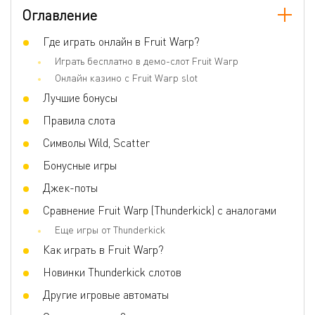
Оглавление
Где играть онлайн в Fruit Warp?
Играть бесплатно в демо-слот Fruit Warp
Онлайн казино с Fruit Warp slot
Лучшие бонусы
Правила слота
Символы Wild, Scatter
Бонусные игры
Джек-поты
Сравнение Fruit Warp (Thunderkick) с аналогами
Еще игры от Thunderkick
Как играть в Fruit Warp?
Новинки Thunderkick слотов
Другие игровые автоматы