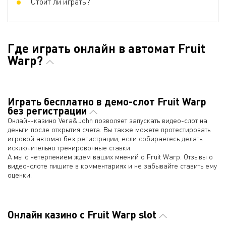
Стоит ли играть?
Где играть онлайн в автомат Fruit
Warp?
Играть бесплатно в демо-слот Fruit Warp
без регистрации
Онлайн-казино Vera&John позволяет запускать видео-слот на
деньги после открытия счета. Вы также можете протестировать
игровой автомат без регистрации, если собираетесь делать
исключительно тренировочные ставки.
А мы с нетерпением ждем ваших мнений о Fruit Warp. Отзывы о
видео-слоте пишите в комментариях и не забывайте ставить ему
оценки.
Онлайн казино с Fruit Warp slot