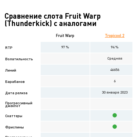
Сравнение слота Fruit Warp
(Thunderkick) с аналогами
Fruit Warp
Tropicool 2
97 %
94 %
RTP
Средняя
Волатильность
46656
Линий
6
Барабанов
30 января 2023
Дата релиза
Прогрессивный
джекпот
Скаттеры
Фриспины