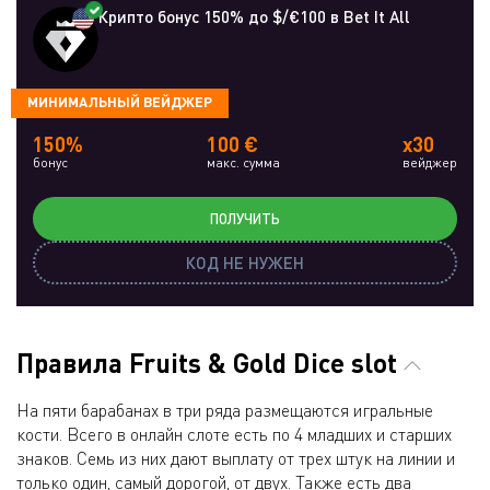
Крипто бонус 150% до $/€100 в Bet It All
МИНИМАЛЬНЫЙ ВЕЙДЖЕР
150%
100 €
x30
бонус
макс. сумма
вейджер
ПОЛУЧИТЬ
КОД НЕ НУЖЕН
Правила Fruits & Gold Dice slot
На пяти барабанах в три ряда размещаются игральные
кости. Всего в онлайн слоте есть по 4 младших и старших
знаков. Семь из них дают выплату от трех штук на линии и
только один, самый дорогой, от двух. Также есть два