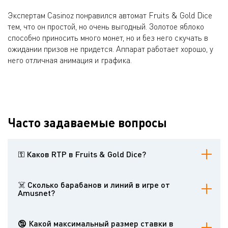
Экспертам Casinoz понравился автомат Fruits & Gold Dice
тем, что он простой, но очень выгодный. Золотое яблоко
способно приносить много монет, но и без него скучать в
ожидании призов не придется. Аппарат работает хорошо, у
него отличная анимация и графика.
Часто задаваемые вопросы
⚿ Каков RTP в Fruits & Gold Dice?
Уровень возврата игроку составляет 96.85%.
☠️ Сколько барабанов и линий в игре от
Amusnet?
В онлайн-слоте предлагается 5 барабанов в 3 ряда и 5
фиксированных линий выплат.
🕲 Какой максимальный размер ставки в