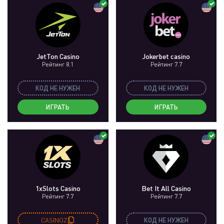
JetTon Casino
Jokerbet casino
Рейтинг 8.1
Рейтинг 7.7
КОД НЕ НУЖЕН
КОД НЕ НУЖЕН
ИГРАТЬ
ИГРАТЬ
1xSlots Casino
Bet It All Casino
Рейтинг 7.7
Рейтинг 7.7
CASINOZ
КОД НЕ НУЖЕН