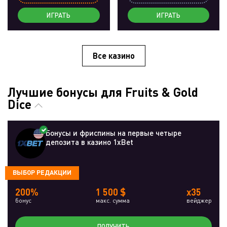
ИГРАТЬ
ИГРАТЬ
Все казино
Лучшие бонусы для Fruits & Gold
Dice
Бонусы и фриспины на первые четыре
депозита в казино 1xBet
ВЫБОР РЕДАКЦИИ
200%
1 500 $
x35
бонус
макс. сумма
вейджер
ПОЛУЧИТЬ