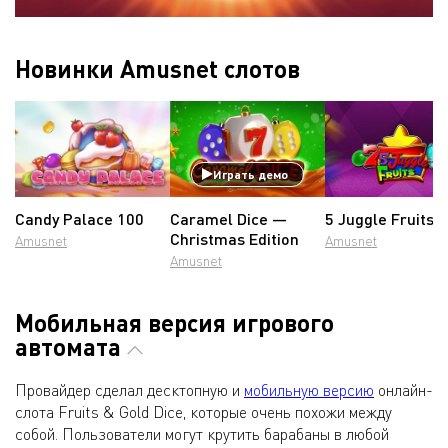
Новинки Amusnet слотов
Играть демо
Candy Palace 100
Caramel Dice —
5 Juggle Fruits
Christmas Edition
Amusnet
Amusnet
Amusnet
Мобильная версия игрового
автомата
Провайдер сделал десктопную и
мобильную версию
онлайн-
слота Fruits & Gold Dice, которые очень похожи между
собой. Пользователи могут крутить барабаны в любой