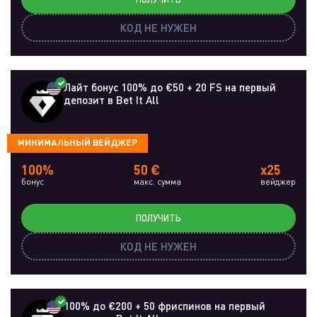
КОД НЕ НУЖЕН
Лайт бонус 100% до €50 + 20 FS на первый
депозит в Bet It All
МИНИМАЛЬНЫЙ ВЕЙДЖЕР
100%
50 €
x25
бонус
макс. сумма
вейджер
ПОЛУЧИТЬ
КОД НЕ НУЖЕН
100% до €200 + 50 фриспинов на первый