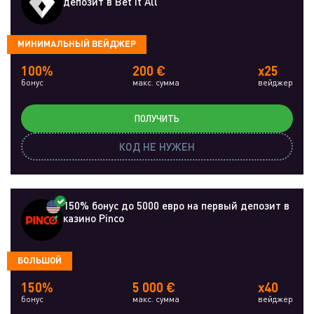
депозит в Bet It All
МИНИМАЛЬНЫЙ ВЕЙДЖЕР
100%
200 €
x25
бонус
макс. сумма
вейджер
ПОЛУЧИТЬ
КОД НЕ НУЖЕН
150% бонус до 5000 евро на первый депозит в
казино Pinco
БОЛЬШОЙ
150%
5 000 €
x40
бонус
макс. сумма
вейджер