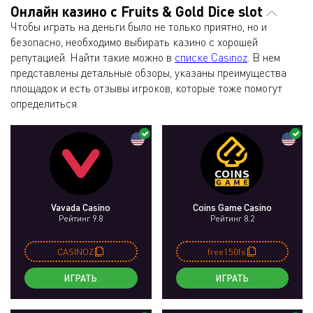
Онлайн казино с Fruits & Gold Dice slot
Чтобы играть на деньги было не только приятно, но и
безопасно, необходимо выбирать казино с хорошей
репутацией. Найти такие можно в
списке Casinoz
. В нем
представлены детальные обзоры, указаны преимущества
площадок и есть отзывы игроков, которые тоже помогут
определиться.
Vavada Casino
Coins Game Casino
Рейтинг 9.8
Рейтинг 8.2
CASINOZ
free150fs
ИГРАТЬ
ИГРАТЬ