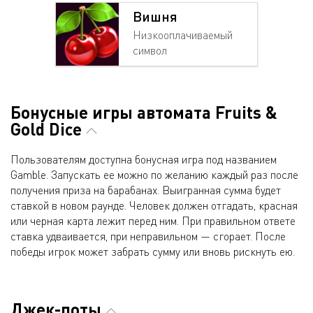
Вишня
Низкооплачиваемый
символ
Бонусные игры автомата Fruits &
Gold Dice
Пользователям доступна бонусная игра под названием
Gamble. Запускать ее можно по желанию каждый раз после
получения приза на барабанах. Выигранная сумма будет
ставкой в новом раунде. Человек должен отгадать, красная
или черная карта лежит перед ним. При правильном ответе
ставка удваивается, при неправильном — сгорает. После
победы игрок может забрать сумму или вновь рискнуть ею.
Джек-поты