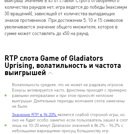
выигрыш значение в х5 от ставки. Строго оговоренного
количества раундов нет, игра ведется до победы (максимум
30 вращений), зависящей от количества выпадающих
знаков противников. При достижении 5, 10 и 15 символов
увеличивается значение общего множителя, которое в
сумме может составлять до х50 на раунд.
RTP слота Game of Gladiators
Uprising, волатильность и частота
выигрышей
Волатильность средняя, что не может не радовать игроков.
Бонусы активируются часто, фриспины приходят с примерно
равными интервалами и при этом приносят неплохие
выигрыши. Длительные периоды молчания слота замечены
не были.
Значение RTP в 94.20%
является слабой стороной игры, но
оно не будет особо заметно если пользователь зашел в слот
лишь на 10-20 минут. Диапазон значений в 84.2% - 96.2% с
небольшими вариациями присущ большинству игр