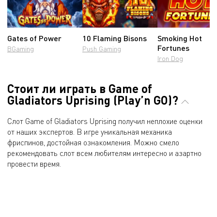
Gates of Power
10 Flaming Bisons
Smoking Hot
Fortunes
BGaming
Push Gaming
Iron Dog
Стоит ли играть в Game of
Gladiators Uprising (Play’n GO)?
Слот Game of Gladiators Uprising получил неплохие оценки
от наших экспертов. В игре уникальная механика
фриспинов, достойная ознакомления. Можно смело
рекомендовать слот всем любителям интересно и азартно
провести время.