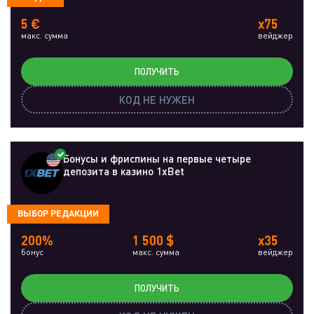
5 €
x75
макс. сумма
вейджер
ПОЛУЧИТЬ
КОД НЕ НУЖЕН
Бонусы и фриспины на первые четыре
депозита в казино 1xBet
ВЫБОР РЕДАКЦИИ
200%
1 500 $
x35
бонус
макс. сумма
вейджер
ПОЛУЧИТЬ