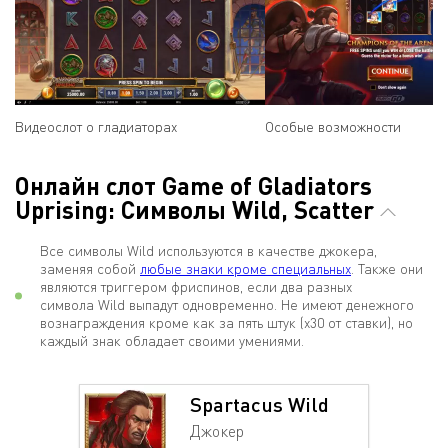
Видеослот о гладиаторах
Особые возможности
Онлайн слот Game of Gladiators
Uprising: Символы Wild, Scatter
Все символы Wild используются в качестве джокера,
заменяя собой
любые знаки кроме специальных
. Также они
являются триггером фриспинов, если два разных
символа Wild выпадут одновременно. Не имеют денежного
вознаграждения кроме как за пять штук (х30 от ставки), но
каждый знак обладает своими умениями.
Spartacus Wild
Джокер