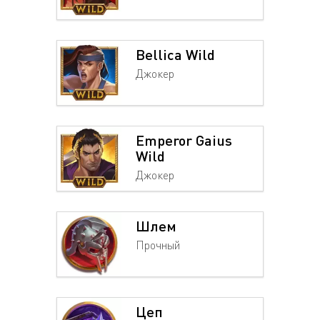
Bellica Wild
Джокер
Emperor Gaius
Wild
Джокер
Шлем
Прочный
Цеп