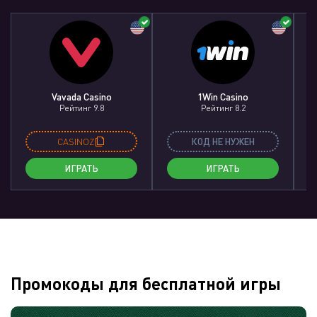
Vavada Casino
1Win Casino
Рейтинг 9.8
Рейтинг 8.2
CASINOZ
КОД НЕ НУЖЕН
ИГРАТЬ
ИГРАТЬ
Промокоды для бесплатной игры