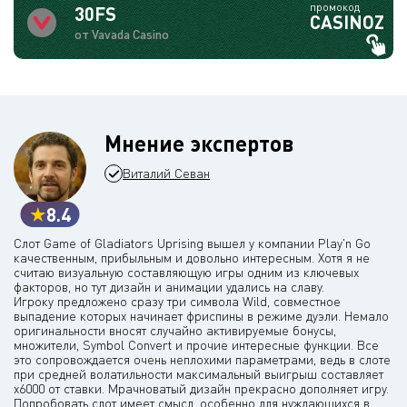
промокод
30FS
CASINOZ
от Vavada Casino
Мнение экспертов
Виталий Севан
8.4
Слот Game of Gladiators Uprising вышел у компании Play'n Go
качественным, прибыльным и довольно интересным. Хотя я не
считаю визуальную составляющую игры одним из ключевых
факторов, но тут дизайн и анимации удались на славу.
Игроку предложено сразу три символа Wild, совместное
выпадение которых начинает фриспины в режиме дуэли. Немало
оригинальности вносят случайно активируемые бонусы,
множители, Symbol Convert и прочие интересные функции. Все
это сопровождается очень неплохими параметрами, ведь в слоте
при средней волатильности максимальный выигрыш составляет
х6000 от ставки. Мрачноватый дизайн прекрасно дополняет игру.
Попробовать слот имеет смысл, особенно для нуждающихся в