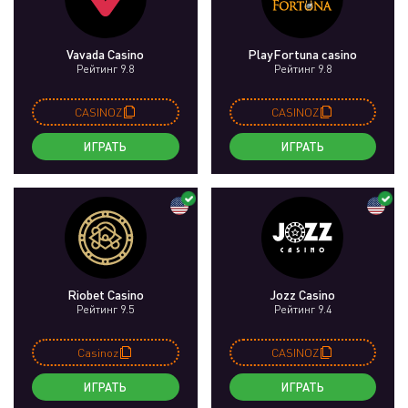
Vavada Casino
PlayFortuna casino
Рейтинг 9.8
Рейтинг 9.8
CASINOZ
CASINOZ
ИГРАТЬ
ИГРАТЬ
Riobet Casino
Jozz Casino
Рейтинг 9.5
Рейтинг 9.4
Casinoz
CASINOZ
ИГРАТЬ
ИГРАТЬ