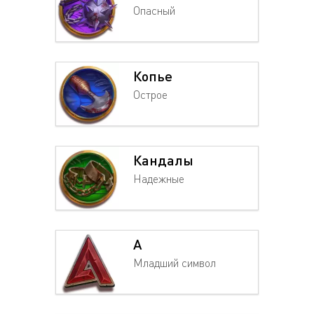
Опасный
Копье
Острое
Кандалы
Надежные
A
Младший символ