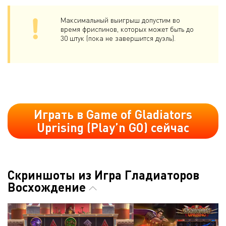
Максимальный выигрыш допустим во
время фриспинов, которых может быть до
30 штук (пока не завершится дуэль).
Играть в Game of Gladiators
Uprising (Play’n GO) сейчас
Скриншоты из Игра Гладиаторов
Восхождение