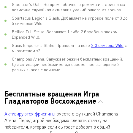
Gladiator's Oath. Во время обычного режима и в фриспинах
возможна случайная активация умений одного из воинов.
Spartacus Legion's Slash. Добавляет на игровое поле от 3 до
5 символов Wild.
Bellica Full Strike. Заполняет 1 либо 2 барабана знаком
Expanded Wild.
Gaius Emperor's Strike. Приносит на поле
2-3 символа Wild
с
множителем х2.
Champions Arena. Запускает режим бесплатных вращений.
Для активации необходимо одновременное выпадение 2
разных знаков с воинами.
Бесплатные вращения Игра
Гладиаторов Восхождение
Активируются фриспины
вместе с функцией Champions
Arena. Перед игрой необходимо сделать ставку на
победителя, которая если сыграет добавит в общий