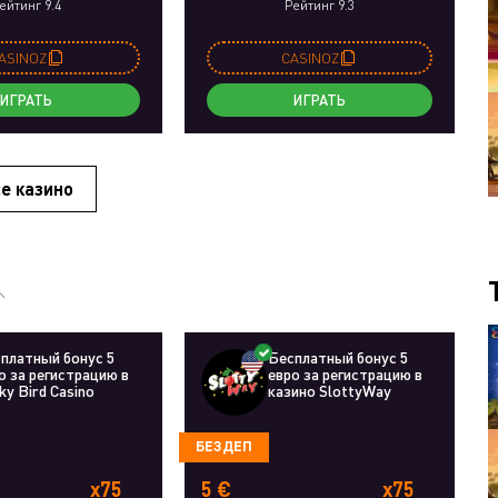
ейтинг 9.4
Рейтинг 9.3
ASINOZ
CASINOZ
ИГРАТЬ
ИГРАТЬ
е казино
платный бонус 5
Бесплатный бонус 5
о за регистрацию в
евро за регистрацию в
ky Bird Casino
казино SlottyWay
БЕЗДЕП
x75
5 €
x75