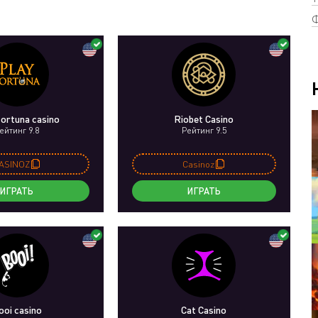
Ф
ortuna casino
Riobet Casino
ейтинг 9.8
Рейтинг 9.5
ASINOZ
Casinoz
ИГРАТЬ
ИГРАТЬ
ooi casino
Cat Casino