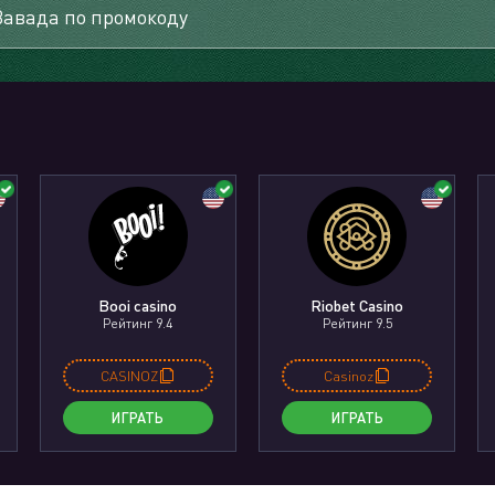
Вавада по промокоду
Booi casino
Riobet Casino
Рейтинг 9.4
Рейтинг 9.5
CASINOZ
Casinoz
ИГРАТЬ
ИГРАТЬ