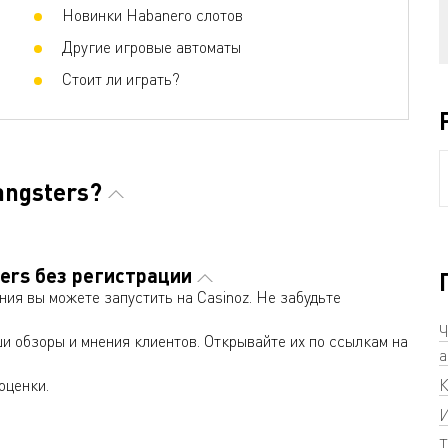
Новинки Habanero слотов
Другие игровые автоматы
Стоит ли играть?
angsters?
ters без регистрации
ия вы можете запустить на Casinoz. Не забудьте
Ч
и обзоры и мнения клиентов. Открывайте их по ссылкам на
а
оценки.
К
И
Т