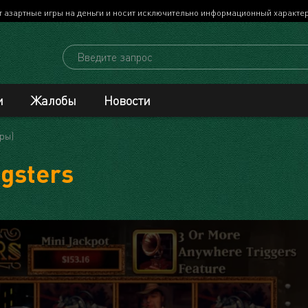
т азартные игры на деньги и носит исключительно информационный характе
и
Жалобы
Новости
ры)
gsters