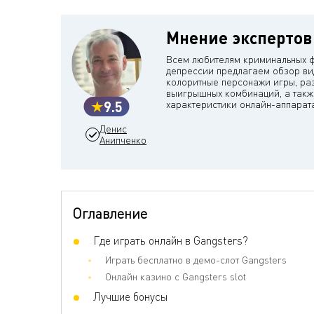
Мнение экспертов
Всем любителям криминальных 
депрессии предлагаем обзор ви
колоритные персонажи игры, ра
выигрышных комбинаций, а такж
9.5
характеристики онлайн-аппарата 
Денис
Анипченко
Оглавление
Где играть онлайн в Gangsters?
Играть бесплатно в демо-слот Gangsters
Онлайн казино с Gangsters slot
Лучшие бонусы