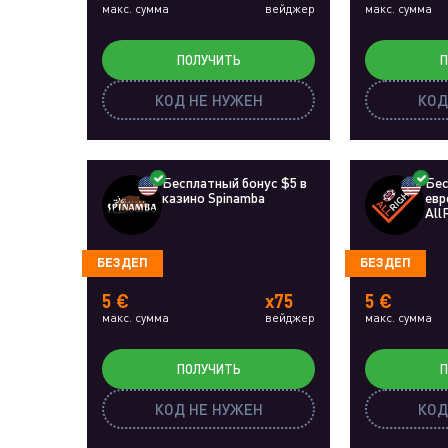
макс. сумма
вейджер
макс. сумма
ПОЛУЧИТЬ
П
КОД НЕ НУЖЕН
КОД
Бесплатный бонус $5 в
Бес
казино Spinamba
евр
All
БЕЗДЕП
БЕЗДЕП
5 €
x75
5 €
макс. сумма
вейджер
макс. сумма
ПОЛУЧИТЬ
П
КОД НЕ НУЖЕН
КОД