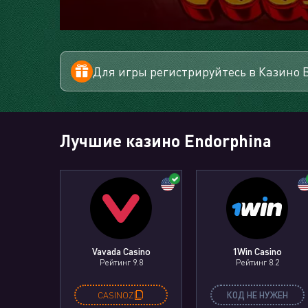
Для игры регистрируйтесь в Казино 
Лучшие казино Endorphina
Vavada Casino
1Win Casino
Рейтинг 9.8
Рейтинг 8.2
CASINOZ
КОД НЕ НУЖЕН