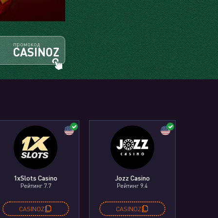
промокод
CASINOZ
1xSlots Casino
Jozz Casino
Рейтинг 7.7
Рейтинг 9.4
CASINOZ
CASINOZ