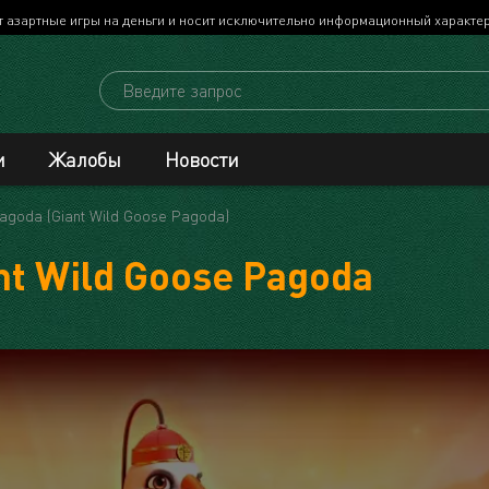
т азартные игры на деньги и носит исключительно информационный характе
и
Жалобы
Новости
Pagoda (Giant Wild Goose Pagoda)
nt Wild Goose Pagoda