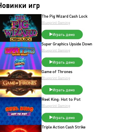
Новинки игр
The Pig Wizard Cash Lock
Blueprint Gaming
Играть демо
Super Graphics Upside Down
Blueprint Gaming
Играть демо
Game of Thrones
Blueprint Gaming
Играть демо
Reel King: Hot to Pot
Blueprint Gaming
Играть демо
Triple Action Cash Strike