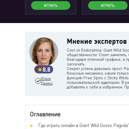
ИГРАТЬ
ИГРАТЬ
Мнение экспертов
Слот от Endorphina, Giant Wild 
общественности. Стоит заметить,
благодаря отличной графике, а 
заскучать.
8.8
Секрет успеха довольно прост. Р
бонусные механики, какие только
функцию Free Spins с Sticky Wil
Юлия
пользовательской аудитории. В р
Демко
добавлять к себе в избранное. П
Оглавление
Где играть онлайн в Giant Wild Goose Pagoda