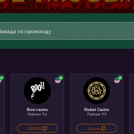
Вавада по промокоду
Booi casino
Riobet Casino
Рейтинг 9.4
Рейтинг 9.5
CASINOZ
Casinoz