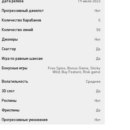
Дата релиза
19 июля 2023
Прогрессивный джекпот
Нет
Количество барабанов
5
Количество линий
50
Джокеры
Нет
Скаттер
Да
Игра по равным шансам
Да
Бонусные игры
Free Spins, Bonus Game, Sticky
Wild, Buy Feature, Risk game
Волатильность
Средняя
3D слот
Да
Респины
Нет
Фриспины
Да
Прогрессивные умножения
Нет