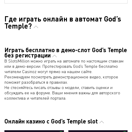
Где играть онлайн в автомат God’s
Temple?
Играть бесплатно в демо-слот God’s Temple
без регистрации
В SlotsMillion можно играть на автомате по настоящим ставкам
или в демо-версии. Протестировать God’s Temple бесплатно
читатели Casinoz могут прямо на нашем сайте.
Рекомендуем посмотреть демонстрационное видео, которое
поможет разобраться в правилах.
Не стесняйтесь писать отзывы о модели, ставить оценки и
обсуждать ее на форуме. Ваши мнения важны для авторского
коллектива и читателей портала.
Онлайн казино с God’s Temple slot