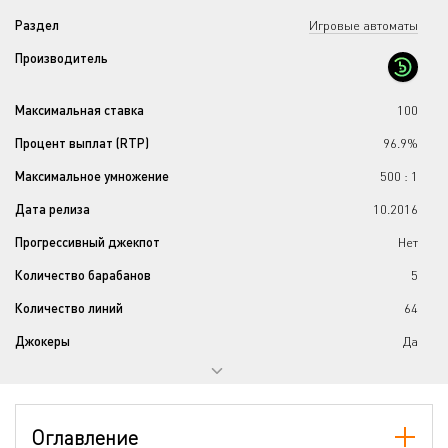
Раздел
Игровые автоматы
Производитель
Максимальная ставка
100
Процент выплат (RTP)
96.9%
Максимальное умножение
500 : 1
Дата релиза
10.2016
Прогрессивный джекпот
Нет
Количество барабанов
5
Количество линий
64
Джокеры
Да
Скаттер
Да
Игра по равным шансам
Нет
Оглавление
Бонусные игры
Yes