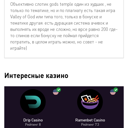
Объективно слотик gods temple один из худших , не
только по тематике, но и по плагиату есть такая игра
Valley of God или типа того, только в бонуске и
тематике другая. есть дурацкая система ачивок и
выполнять их вроде не сложно, но врсе равно 200 где-
то спинов если бонуску не поймал прийдется
потратить, в целом играть можно, но совет - не
играйте)
Интересные казино
Drip Casino
Ramenbet Casino
Рейтинг 8
Рейтинг 7.3