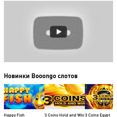
Новинки Booongo слотов
Happy Fish
3 Coins Hold and Win
3 Coins Egypt