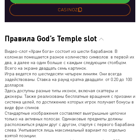
CASINOZ
Правила God’s Temple slot
Видео-слот «Храм бога» состоит из шести барабанов. В
колонках помещается разное количество символов: в первой их
два, а далее на один больше с каждым следующим столбцом.
Всего на экране двадцать семь картинок.
Игра ведется по шестидесяти четырем линиям. Они всегда
задействованы. Ставка на раунд кратна двадцати: от 0.20 до 100
долларов.
Здесь доступны разные типы иконок, включая скаттеры и
джокеры. Также реализованы бесплатные вращения с призами и
система целей, по достижению которых игрок получает бонусы в
виде фри-спинов.
Стандартные изображения составляют выигрышные цепочки
только на активных полосах. Одинаковые предметы должны
расположиться рядом друг с другом, стартуя с первого барабана
слева. Учитывается лишь максимальный вариант по отдельно
взятой позиции.