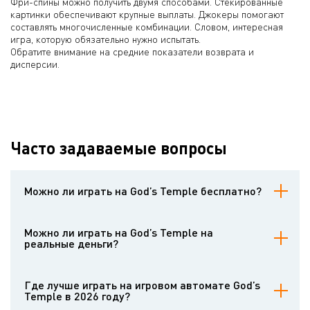
Фри-спины можно получить двумя способами. Стекированные
картинки обеспечивают крупные выплаты. Джокеры помогают
составлять многочисленные комбинации. Словом, интересная
игра, которую обязательно нужно испытать.
Обратите внимание на средние показатели возврата и
дисперсии.
Часто задаваемые вопросы
Можно ли играть на God’s Temple бесплатно?
Конечно, на Casinoz можно играть на бесплатном игровом
автомате God’s Temple. Тренировочную версию можно открывать
Можно ли играть на God’s Temple на
без регистрации на сайте. Любой пользователь может изучить
реальные деньги?
слот бесплатно.
Играть на игровом автомате на деньги дают возможность
известные казино, использующие программное обеспечение
Где лучше играть на игровом автомате God’s
данного провайдера. Чтобы делать ставки настоящими деньгами
Temple в 2026 году?
на God’s Temple, нужно зарегистрироваться и внести депозит.