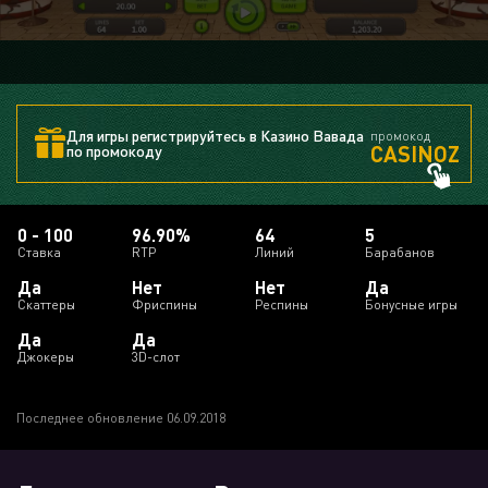
Для игры регистрируйтесь в Казино Вавада
промокод
CASINOZ
по промокоду
0 - 100
96.90%
64
5
Ставка
RTP
Линий
Барабанов
Да
Нет
Нет
Да
Скаттеры
Фриспины
Респины
Бонусные игры
Да
Да
Джокеры
3D-слот
Последнее обновление 06.09.2018