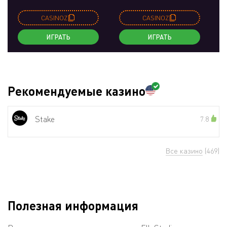
CASINOZ
CASINOZ
ИГРАТЬ
ИГРАТЬ
Рекомендуемые казино
Stake
7.8
Все казино
(469)
Полезная информация