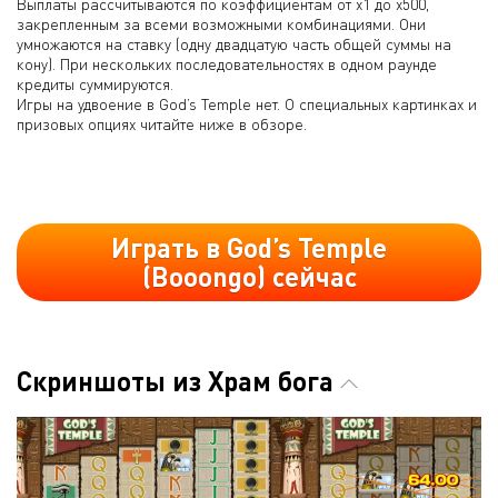
Выплаты рассчитываются по коэффициентам от х1 до х500,
закрепленным за всеми возможными комбинациями. Они
умножаются на ставку (одну двадцатую часть общей суммы на
кону). При нескольких последовательностях в одном раунде
кредиты суммируются.
Игры на удвоение в God’s Temple нет. О специальных картинках и
призовых опциях читайте ниже в обзоре.
Играть в God’s Temple
(Booongo) сейчас
Скриншоты из Храм бога