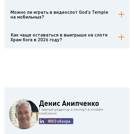
Играть на деньги в God’s Temple следует в солидных интернет-
казино с лицензионными играми и безупречной репутацией.
Можно ли играть в видеослот God’s Temple
Подобрать качественный клуб помогут обзорные статьи на
на мобильных?
Casinoz и комментарии опытных гемблеров.
God’s Temple имеет удобную мобильную разновидность. Она
безупречно работает на популярных андроидах и айфонах.
Как чаще оставаться в выигрыше на слоте
Интерфейс мобильного видеослота предназначен для сенсорных
Храм бога в 2026 году?
экранов, а базовые правила остаются прежними.
Слоты основаны на ГСЧ, сертифицированном известными
независимыми аудиторскими органами. Результаты игр не
получится узнать заранее. Вы можете подключить алгоритмы
ставок, но повысить RTP с их помощью невозможно. Исход будет
зависеть от случая. Информация о теоретическом возврате,
дисперсии и выигрышах доступна в обзорных статьях на Casinoz.
Денис Анипченко
Главный редактор и эксперт в онлайн-
гемблинге
8003 обзора