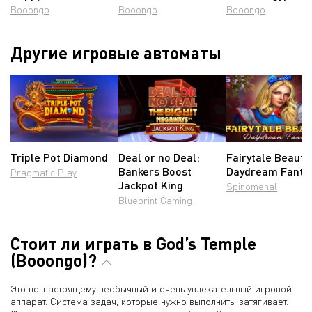
Booongo
Booongo
Booongo
Другие игровые автоматы
Triple Pot Diamond
Deal or no Deal:
Fairytale Beauti
Bankers Boost
Daydream Fanta
Pragmatic Play
Jackpot King
Spinomenal
Blueprint Gaming
Стоит ли играть в God’s Temple
(Booongo)?
Это по-настоящему необычный и очень увлекательный игровой
аппарат. Система задач, которые нужно выполнить, затягивает.