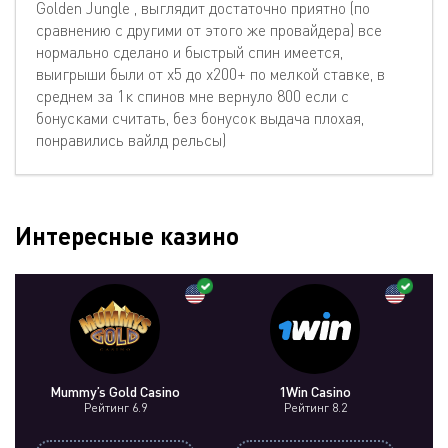
Golden Jungle , выглядит достаточно приятно (по
сравнению с другими от этого же провайдера) все
нормально сделано и быстрый спин имеется,
выигрыши были от х5 до х200+ по мелкой ставке, в
среднем за 1к спинов мне вернуло 800 если с
бонусками считать, без бонусок выдача плохая,
понравились вайлд рельсы)
Интересные казино
Mummy’s Gold Casino
1Win Casino
Рейтинг 6.9
Рейтинг 8.2