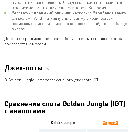
выбрать их разновидность. Доступные варианты различаются
в зависимости от количества скаттеров. Во время
бесплатных вращений один или несколько барабанов заняты
символами Wild. Наглядную диаграмму с количеством
возможных спинов и призовых колонок вы найдете в таблице
выплат.
Детальное разъяснение правил бонусов есть в справке, которая
прилагается к модели.
Джек-поты
В Golden Jungle нет прогрессивного джекпота IGT.
Сравнение слота Golden Jungle (IGT)
с аналогами
Golden Jungle
Oxygen 3