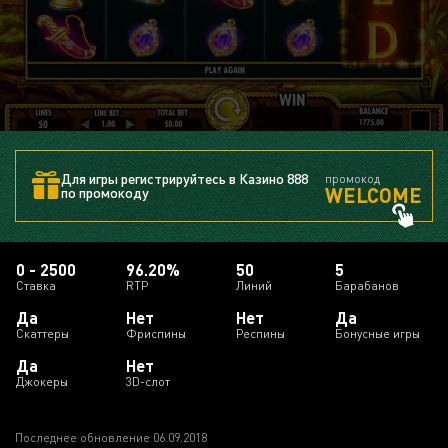
Для игры регистрируйтесь в Казино 888
промокод
WELCOME
по промокоду
0 - 2500
96.20%
50
5
Ставка
RTP
Линий
Барабанов
Да
Нет
Нет
Да
Скаттеры
Фриспины
Респины
Бонусные игры
Да
Нет
Джокеры
3D-слот
Последнее обновление 06.09.2018