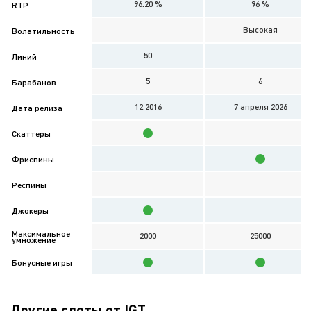
96.20 %
96 %
RTP
Высокая
Волатильность
50
Линий
5
6
Барабанов
12.2016
7 апреля 2026
Дата релиза
Скаттеры
Фриспины
Респины
Джокеры
Максимальное
2000
25000
умножение
Бонусные игры
Другие слоты от IGT