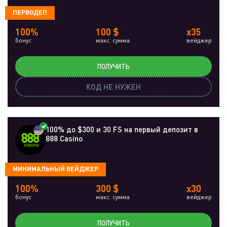
ПЕРВОДЕП
100%
100 $
x35
бонус
макс. сумма
вейджер
ПОЛУЧИТЬ
КОД НЕ НУЖЕН
100% до $300 и 30 FS на первый депозит в
888 Casino
МИНИМАЛЬНЫЙ ВЕЙДЖЕР
100%
300 $
x30
бонус
макс. сумма
вейджер
ПОЛУЧИТЬ