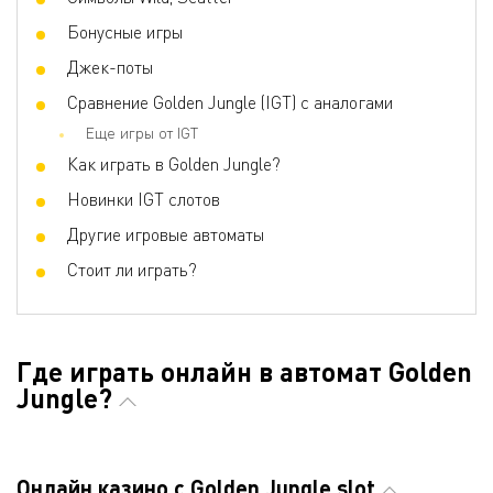
Бонусные игры
Джек-поты
Сравнение Golden Jungle (IGT) с аналогами
Еще игры от IGT
Как играть в Golden Jungle?
Новинки IGT слотов
Другие игровые автоматы
Стоит ли играть?
Где играть онлайн в автомат Golden
Jungle?
Онлайн казино с Golden Jungle slot