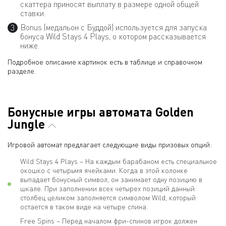
скаттера приносят выплату в размере одной общей
ставки.
Bonus (медальон с Буддой) используется для запуска
бонуса Wild Stays 4 Plays, о котором рассказывается
ниже.
Подробное описание картинок есть в таблице и справочном
разделе.
Бонусные игры автомата Golden
Jungle
Игровой автомат предлагает следующие виды призовых опций:
Wild Stays 4 Plays – На каждым барабаном есть специальное
окошко с четырьмя ячейками. Когда в этой колонке
выпадает бонусный символ, он занимает одну позицию в
шкале. При заполнении всех четырех позиций данный
столбец целиком заполняется символом Wild, который
остается в таком виде на четыре спина.
Free Spins – Перед началом фри-спинов игрок должен