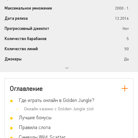
Максимальное умножение
2000 : 1
Дата релиза
12.2016
Прогрессивный джекпот
Нет
Количество барабанов
5
Количество линий
50
Джокеры
Да
Скаттер
Да
Игра по равным шансам
Нет
Оглавление
Бонусные игры
Yes
Ставка на линию
Где играть онлайн в Golden Jungle?
1 - 50
Онлайн казино с Golden Jungle slot
Лучшие бонусы
Правила слота
Символы Wild, Scatter