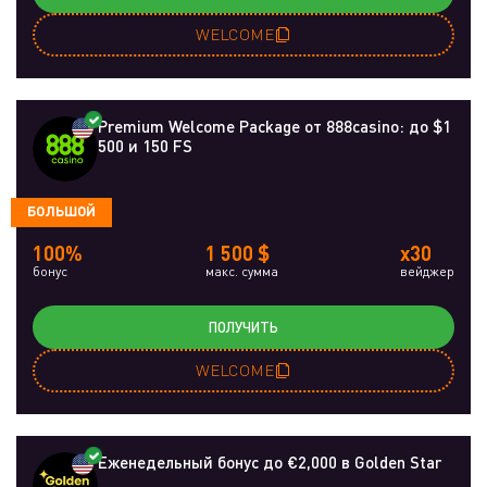
WELCOME
Premium Welcome Package от 888casino: до $1
500 и 150 FS
БОЛЬШОЙ
100%
1 500 $
x30
бонус
макс. сумма
вейджер
ПОЛУЧИТЬ
WELCOME
Еженедельный бонус до €2,000 в Golden Star