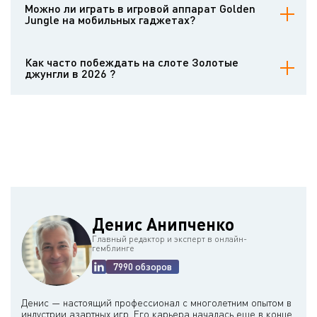
сертифицированными играми и безупречной репутацией.
Можно ли играть в игровой аппарат Golden
Выбрать авторитетный вебсайт помогут обзоры на Casinoz и
Jungle на мобильных гаджетах?
мнения опытных игроков.
Golden Jungle имеет очень удобную мобильную вариацию. Она
отлично запускается на даже старых гаджетах. Интерфейс
Как часто побеждать на слоте Золотые
мобильного видеослота разработан для тачскринов, а общие
джунгли в 2026 ?
правила остаются неизменными.
Онлайн-слоты основаны на ГСЧ, одобренном известными
независимыми аудиторскими организациями. Результаты игр не
получится рассчитать. Вы можете задействовать системы ставок,
но повысить RTP с их помощью не получится. Конечный результат
будет зависеть от госпожи Фортуны. Информация о RTP,
вариативности и выигрышах находится в обзорных статьях на
Casinoz.
Денис Анипченко
Главный редактор и эксперт в онлайн-
гемблинге
7990 обзоров
Денис — настоящий профессионал с многолетним опытом в
индустрии азартных игр. Его карьера началась еще в конце