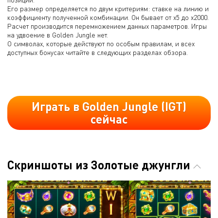
Его размер определяется по двум критериям: ставке на линию и
коэффициенту полученной комбинации. Он бывает от х5 до х2000.
Расчет производится перемножением данных параметров. Игры
на удвоение в Golden Jungle нет.
О символах, которые действуют по особым правилам, и всех
доступных бонусах читайте в следующих разделах обзора.
Играть в Golden Jungle (IGT)
сейчас
Скриншоты из Золотые джунгли