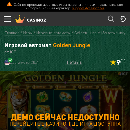
Сайт не проводит азартные игры на деньги и носит исключительно
информационный характер.
support@casinoz.biz
Главная
Игры
Игровые автоматы
Golden Jungle (Золотые джунг
Игровой автомат
Golden Jungle
от IGT
9
/10
1 отзыв
Доступно из США
ДЕМО СЕЙЧАС НЕДОСТУПНО
ПЕРЕЙДИТЕ В КАЗИНО, ГДЕ ИГРА ДОСТУПНА