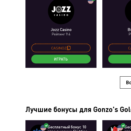
Jozz Casino
B
Рейтинг 9.4
Р
CASINOZ
C
ИГРАТЬ
Вс
Лучшие бонусы для Gonzo's Go
Бесплатный бонус 10
Бес