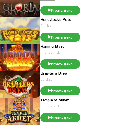
Играть демо
Honeylock’s Pots
Quickspin
Играть демо
Hammerblaze
Thunderkick
Играть демо
Brawler’s Brew
Quickspin
Играть демо
Temple of Akhet
Thunderkick
Играть демо