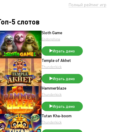
Полный рейтинг игр
Топ-5 слотов
Sloth Game
Endorphina
Играть демо
Temple of Akhet
Thunderkick
Играть демо
Hammerblaze
Thunderkick
Играть демо
Tutan Kha-boom
Thunderkick