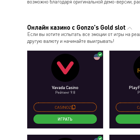
возможно благодаря оригинальной демо-версии, ра
Онлайн казино с Gonzo's Gold slot
Если вы хотите испытать все эмоции от игры на ре
другую валюту и начинайте выигрывать!
Vavada Casino
PlayF
Рейтинг 9.8
Р
CASINOZ
C
ИГРАТЬ