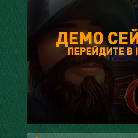
ДЕМО СЕ
ПЕРЕЙДИТЕ В 