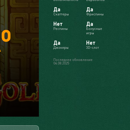
Да
Да
Скаттеры
Фриспины
Нет
Да
НО
Респины
Бонусные
игры
Да
Нет
А
Джокеры
3D-слот
Последнее обновление
04.08.2025