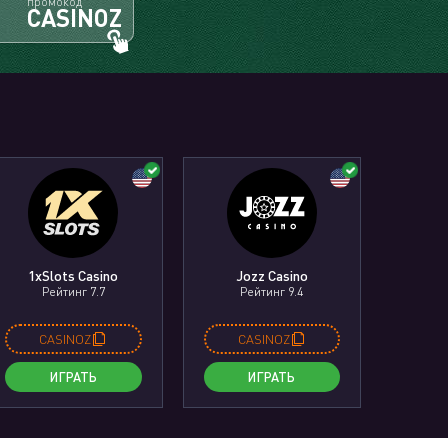
промокод
CASINOZ
1xSlots Casino
Jozz Casino
Рейтинг 7.7
Рейтинг 9.4
CASINOZ
CASINOZ
ИГРАТЬ
ИГРАТЬ