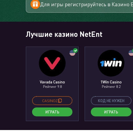
Для игры регистрируйтесь в Казино 
Лучшие казино NetEnt
Vavada Casino
1Win Casino
Рейтинг 9.8
Рейтинг 8.2
CASINOZ
КОД НЕ НУЖЕН
ИГРАТЬ
ИГРАТЬ