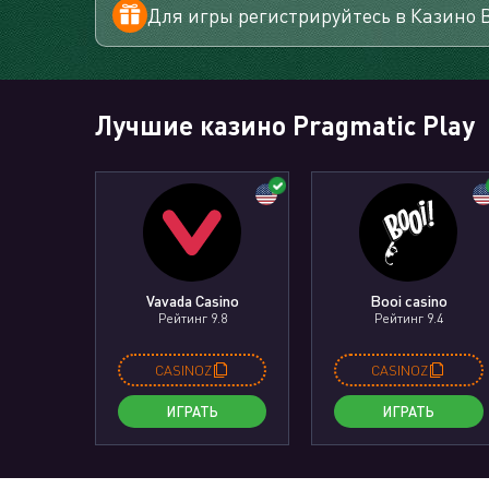
Для игры регистрируйтесь в Казино 
Лучшие казино Pragmatic Play
Vavada Casino
Booi casino
Рейтинг 9.8
Рейтинг 9.4
CASINOZ
CASINOZ
ИГРАТЬ
ИГРАТЬ