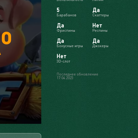
5
Да
Барабанов
Скаттеры
Да
Нет
НО
Фриспины
Респины
Да
Да
Бонусные игры
Джокеры
А
Нет
3D-слот
Последнее обновление
17.04.2023