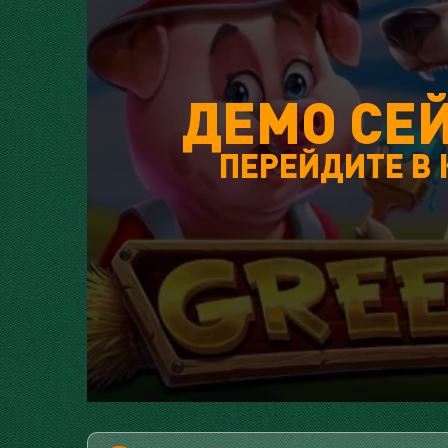
ДЕМО СЕ
ПЕРЕЙДИТЕ В 