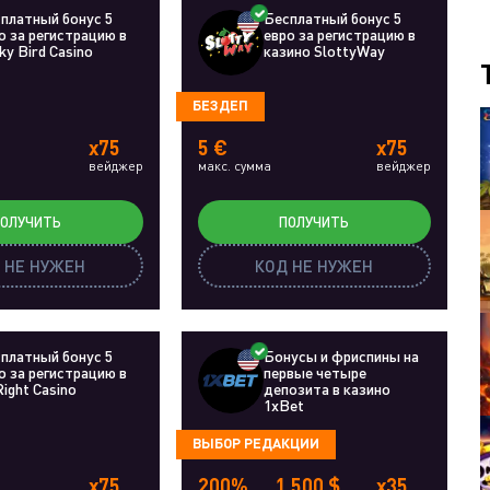
платный бонус 5
Бесплатный бонус 5
о за регистрацию в
евро за регистрацию в
ky Bird Casino
казино SlottyWay
БЕЗДЕП
x75
5 €
x75
вейджер
макс. сумма
вейджер
ОЛУЧИТЬ
ПОЛУЧИТЬ
 НЕ НУЖЕН
КОД НЕ НУЖЕН
платный бонус 5
Бонусы и фриспины на
о за регистрацию в
первые четыре
Right Casino
депозита в казино
1xBet
ВЫБОР РЕДАКЦИИ
x75
200%
1 500 $
x35