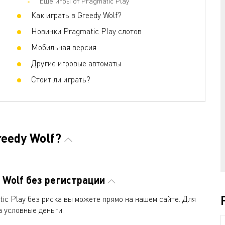
Еще игры от Pragmatic Play
Как играть в Greedy Wolf?
Новинки Pragmatic Play слотов
Мобильная версия
Другие игровые автоматы
Стоит ли играть?
reedy Wolf?
 Wolf без регистрации
ic Play без риска вы можете прямо на нашем сайте. Для
а условные деньги.