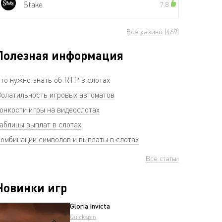
Stake
7.8
Все казино
(469)
Полезная информация
то нужно знать об RTP в слотах
олатильность игровых автоматов
онкости игры на видеослотах
аблицы выплат в слотах
омбинации символов и выплаты в слотах
Все статьи
Новинки игр
Gloria Invicta
Quickspin