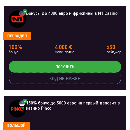
Бонусы до 4000 евро и фриспины в N1 Casino
ПЕРВОДЕП
100%
4 000 €
x50
бонус
макс. сумма
вейджер
ПОЛУЧИТЬ
КОД НЕ НУЖЕН
150% бонус до 5000 евро на первый депозит в
казино Pinco
БОЛЬШОЙ