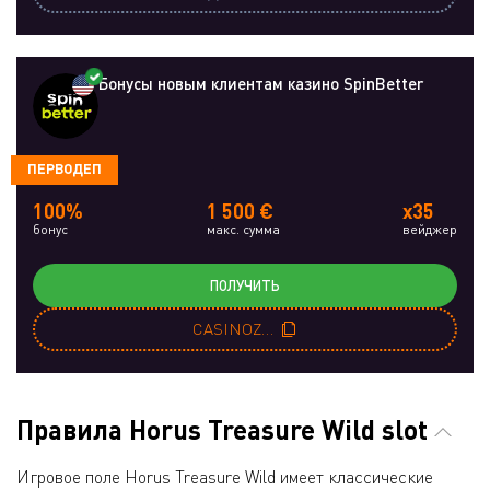
Бонусы новым клиентам казино SpinBetter
ПЕРВОДЕП
100%
1 500 €
x35
бонус
макс. сумма
вейджер
ПОЛУЧИТЬ
CASINOZRU
Правила Horus Treasure Wild slot
Игровое поле Horus Treasure Wild имеет классические