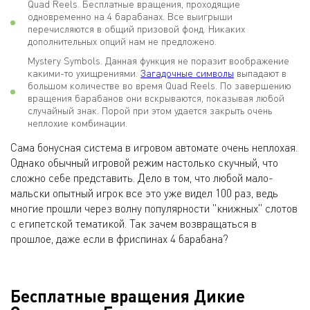
Quad Reels. Бесплатные вращения, проходящие
одновременно на 4 барабанах. Все выигрыши
перечисляются в общий призовой фонд. Никаких
дополнительных опций нам не предложено.
Mystery Symbols. Данная функция не поразит воображение
какими-то ухищрениями.
Загадочные символы
выпадают в
большом количестве во время Quad Reels. По завершению
вращения барабанов они вскрываются, показывая любой
случайный знак. Порой при этом удается закрыть очень
неплохие комбинации.
Сама бонусная система в игровом автомате очень неплохая.
Однако обычный игровой режим настолько скучный, что
сложно себе представить. Дело в том, что любой мало-
мальски опытный игрок все это уже видел 100 раз, ведь
многие прошли через волну популярности "книжных" слотов
с египетской тематикой. Так зачем возвращаться в
прошлое, даже если в фриспинах 4 барабана?
Бесплатные вращения Дикие