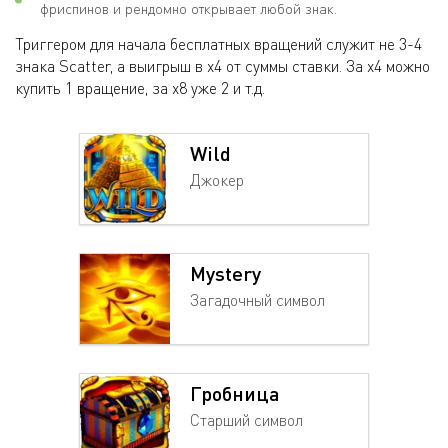
фриспинов и рендомно открывает любой знак.
Триггером для начала бесплатных вращений служит не 3-4
знака Scatter, а выигрыш в х4 от суммы ставки. За х4 можно
купить 1 вращение, за х8 уже 2 и т.д.
Wild
Джокер
Mystery
Загадочный символ
Гробница
Старший символ