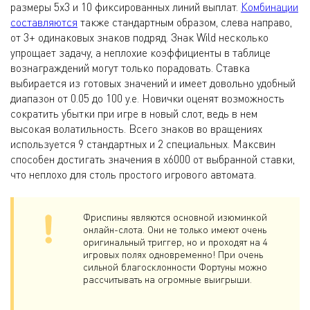
размеры 5х3 и 10 фиксированных линий выплат.
Комбинации
составляются
также стандартным образом, слева направо,
от 3+ одинаковых знаков подряд. Знак Wild несколько
упрощает задачу, а неплохие коэффициенты в таблице
вознаграждений могут только порадовать. Ставка
выбирается из готовых значений и имеет довольно удобный
диапазон от 0.05 до 100 у.е. Новички оценят возможность
сократить убытки при игре в новый слот, ведь в нем
высокая волатильность. Всего знаков во вращениях
используется 9 стандартных и 2 специальных. Максвин
способен достигать значения в х6000 от выбранной ставки,
что неплохо для столь простого игрового автомата.
Фриспины являются основной изюминкой
онлайн-слота. Они не только имеют очень
оригинальный триггер, но и проходят на 4
игровых полях одновременно! При очень
сильной благосклонности Фортуны можно
рассчитывать на огромные выигрыши.