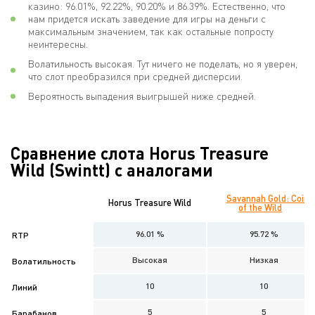
казино: 96.01%, 92.22%, 90.20% и 86.39%. Естественно, что
нам придется искать заведение для игры на деньги с
максимальным значением, так как остальные попросту
неинтересны.
Волатильность высокая. Тут ничего не поделать, но я уверен,
что слот преобразился при средней дисперсии.
Вероятность выпадения выигрышей ниже средней.
Сравнение слота Horus Treasure
Wild (Swintt) с аналогами
Savannah Gold: Coin
Horus Treasure Wild
of the Wild
96.01 %
95.72 %
RTP
Высокая
Низкая
Волатильность
10
10
Линий
5
5
Барабанов