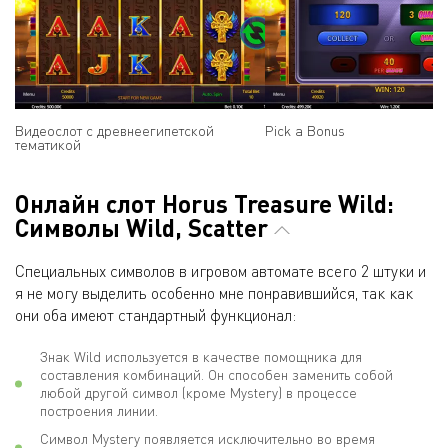
Видеослот с древнеегипетской
Pick a Bonus
тематикой
Онлайн слот Horus Treasure Wild:
Символы Wild, Scatter
Специальных символов в игровом автомате всего 2 штуки и
я не могу выделить особенно мне понравившийся, так как
они оба имеют стандартный функционал:
Знак Wild используется в качестве помощника для
составления комбинаций. Он способен заменить собой
любой другой символ (кроме Mystery) в процессе
построения линии.
Символ Mystery появляется исключительно во время