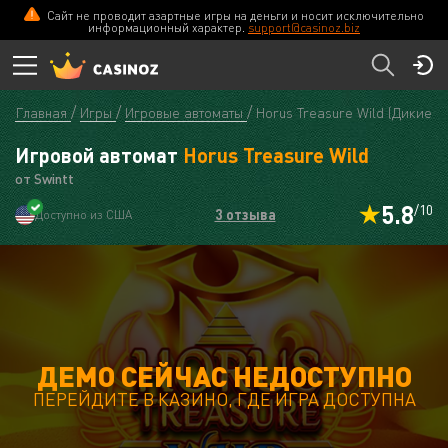
Сайт не проводит азартные игры на деньги и носит исключительно
информационный характер.
support@casinoz.biz
Главная
Игры
Игровые автоматы
Horus Treasure Wild (Дикие 
Игровой автомат
Horus Treasure Wild
от Swintt
5.8
/10
3 отзыва
Доступно из США
ДЕМО СЕЙЧАС НЕДОСТУПНО
ПЕРЕЙДИТЕ В КАЗИНО, ГДЕ ИГРА ДОСТУПНА