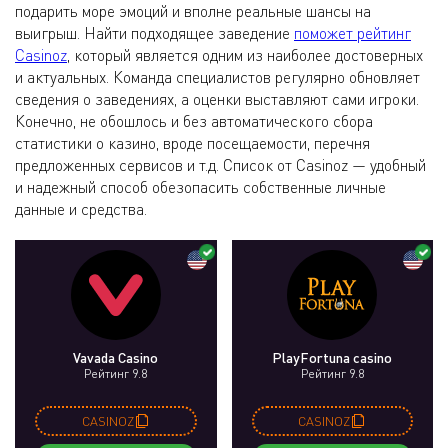
подарить море эмоций и вполне реальные шансы на
выигрыш. Найти подходящее заведение
поможет рейтинг
Casinoz
, который является одним из наиболее достоверных
и актуальных. Команда специалистов регулярно обновляет
сведения о заведениях, а оценки выставляют сами игроки.
Конечно, не обошлось и без автоматического сбора
статистики о казино, вроде посещаемости, перечня
предложенных сервисов и т.д. Список от Casinoz — удобный
и надежный способ обезопасить собственные личные
данные и средства.
Vavada Casino
PlayFortuna casino
Рейтинг 9.8
Рейтинг 9.8
CASINOZ
CASINOZ