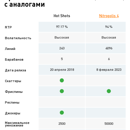
с аналогами
Hot Shots
Nitropolis 4
97.17 %
94 %
RTP
Высокая
Высокая
Волатильность
243
4096
Линий
5
6
Барабанов
20 апреля 2018
8 февраля 2023
Дата релиза
Скаттеры
Фриспины
Респины
Джокеры
Максимальное
2500
50000
умножение