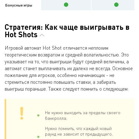
Бонусные игры
Стратегия: Как чаще выигрывать в
Hot Shots
Игровой автомат Hot Shot отличается неплохим
теоретическим возвратом и средней волатильностью. Это
указывает на то, что выигрыши будут средней величины, а
автомат станет выплачивать их далеко не всегда. Основное
пожелание для игроков, особенно начинающих - не
стремиться постоянно повышать ставки, а забирать
выигрыш пораньше. Также следует помнить о следующем:
Не нужно выходить за пределы своего
банкролла;
Нужно помнить, что каждый новый
раунд не зависит от предыдущего,