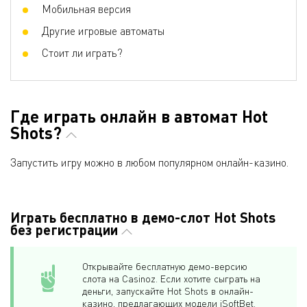
Мобильная версия
Другие игровые автоматы
Стоит ли играть?
Где играть онлайн в автомат Hot
Shots?
Запустить игру можно в любом популярном онлайн-казино.
Играть бесплатно в демо-слот Hot Shots
без регистрации
Открывайте бесплатную демо-версию
слота на Casinoz. Если хотите сыграть на
деньги, запускайте Hot Shots в онлайн-
казино, предлагающих модели iSoftBet.