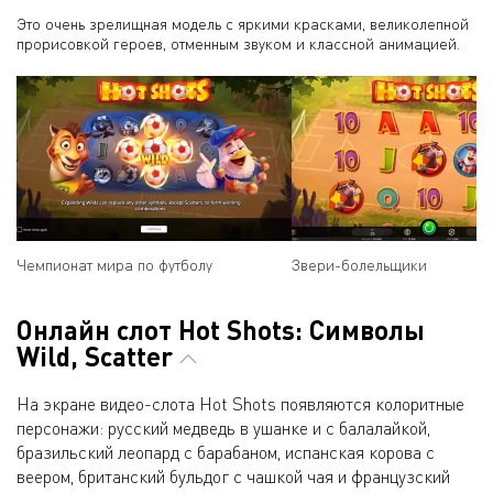
Это очень зрелищная модель с яркими красками, великолепной
прорисовкой героев, отменным звуком и классной анимацией.
Чемпионат мира по футболу
Звери-болельщики
Онлайн слот Hot Shots: Символы
Wild, Scatter
На экране видео-слота Hot Shots появляются колоритные
персонажи: русский медведь в ушанке и с балалайкой,
бразильский леопард с барабаном, испанская корова с
веером, британский бульдог с чашкой чая и французский