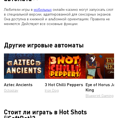
Любители игры в
мобильных
онлайн-казино могут запускать слот
в специальной версии, адаптированной для сенсорных экранов.
Она доступна в книжной и альбомной ориентациях. Правила не
меняются. Действуют все основные функции.
Другие игровые автоматы
Aztec Ancients
3 Hot Chilli Peppers
Eye of Horus Jac
King
Octoplay
Iron Dog
Blueprint Gaming
Стоит ли играть в Hot Shots