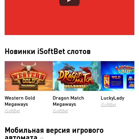
Новинки iSoftBet слотов
Western Gold
Dragon Match
LuckyLady
Megaways
Megaways
iSoftBet
iSoftBet
iSoftBet
Мобильная версия игрового
автомата