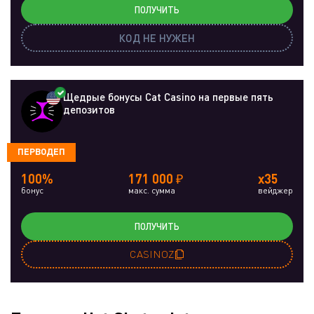
ПОЛУЧИТЬ
КОД НЕ НУЖЕН
Щедрые бонусы Cat Casino на первые пять
депозитов
ПЕРВОДЕП
100%
171 000 ₽
x35
бонус
макс. сумма
вейджер
ПОЛУЧИТЬ
CASINOZ