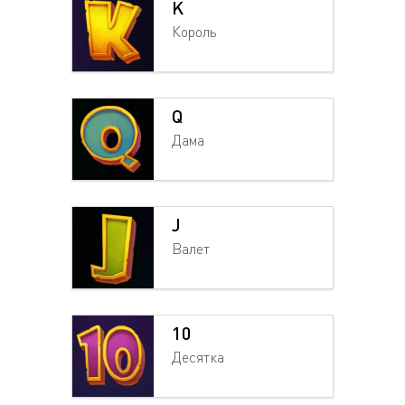
K
Король
Q
Дама
J
Валет
10
Десятка