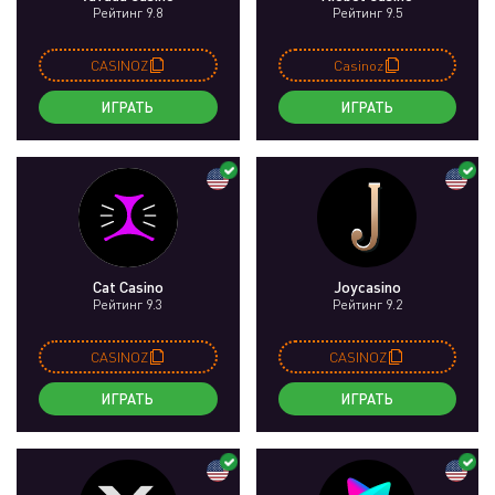
Рейтинг 9.8
Рейтинг 9.5
CASINOZ
Casinoz
ИГРАТЬ
ИГРАТЬ
Cat Casino
Joycasino
Рейтинг 9.3
Рейтинг 9.2
CASINOZ
CASINOZ
ИГРАТЬ
ИГРАТЬ