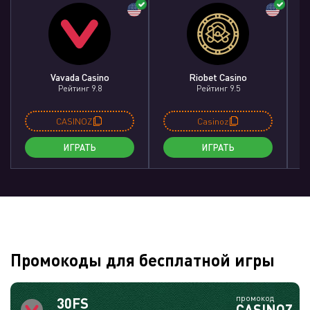
Vavada Casino
Riobet Casino
Рейтинг 9.8
Рейтинг 9.5
CASINOZ
Casinoz
ИГРАТЬ
ИГРАТЬ
Промокоды для бесплатной игры
промокод
30FS
CASINOZ