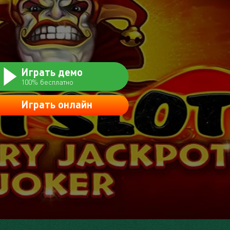
Играть демо
100% бесплатно
Играть онлайн