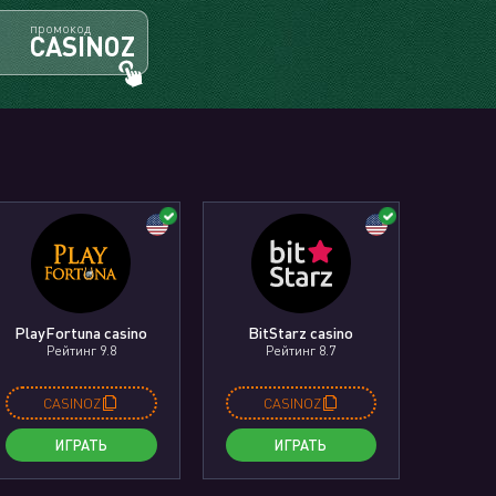
промокод
CASINOZ
PlayFortuna casino
BitStarz casino
Рейтинг 9.8
Рейтинг 8.7
CASINOZ
CASINOZ
ИГРАТЬ
ИГРАТЬ