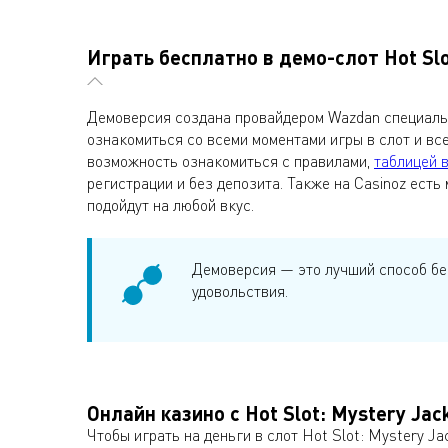
Играть бесплатно в демо-слот Hot Slo
Демоверсия создана провайдером Wazdan специальн
ознакомиться со всеми моментами игры в слот и все
возможность ознакомиться с правилами,
таблицей 
регистрации и без депозита. Также на Casinoz есть
подойдут на любой вкус.
Демоверсия — это лучший способ бе
удовольствия.
Онлайн казино с Hot Slot: Mystery Jac
Чтобы играть на деньги в слот Hot Slot: Mystery J