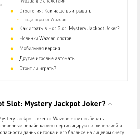
(Wazdan) с аналогами
Стратегия: Как чаще выигрывать
Еще игры от Wazdan
Как играть в Hot Slot: Mystery Jackpot Joker?
Новинки Wazdan слотов
Мобильная версия
Другие игровые автоматы
Стоит ли играть?
t Slot: Mystery Jackpot Joker?
Mystery Jackpot Joker от Wazdan стоит выбирать
проверенные онлайн казино сертифицируются лицензией и
опасности данных игрока и его балансе на лицевом счету.