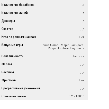
Количество барабанов
3
Количество линий
5
Джокеры
Да
Скаттер
Да
Игра по равным шансам
Нет
Бонусные игры
Bonus Game, Respin, Jackpots,
Respin Feature, BuyBonus
Волатильность
Высокая
3D слот
Да
Респины
Да
Фриспины
Нет
Прогрессивные умножения
Да
Ставка на линию
0.2 - 10000