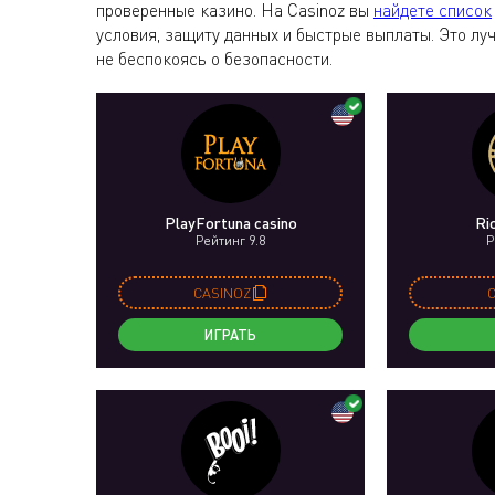
проверенные казино. На Casinoz вы
найдете список
условия, защиту данных и быстрые выплаты. Это лу
не беспокоясь о безопасности.
PlayFortuna casino
Ri
Рейтинг 9.8
Р
CASINOZ
C
ИГРАТЬ