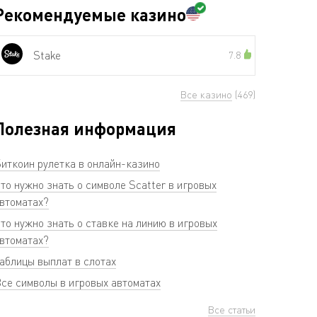
Рекомендуемые казино
Stake
7.8
Все казино
(469)
Полезная информация
иткоин рулетка в онлайн-казино
то нужно знать о символе Scatter в игровых
втоматах?
то нужно знать о ставке на линию в игровых
втоматах?
аблицы выплат в слотах
се символы в игровых автоматах
Все статьи