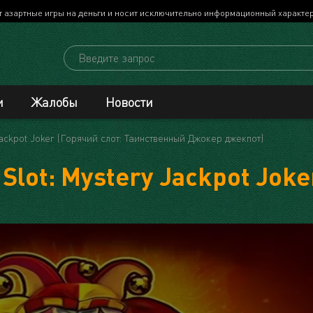
т азартные игры на деньги и носит исключительно информационный характе
и
Жалобы
Новости
Jackpot Joker (Горячий слот: Таинственный Джокер джекпот)
 Slot: Mystery Jackpot Joke