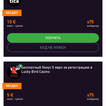
БЕЗДЕП
10 €
x75
макс. сумма
вейджер
ПОЛУЧИТЬ
КОД НЕ НУЖЕН
Бесплатный бонус 5 евро за регистрацию в
Lucky Bird Casino
БЕЗДЕП
5 €
x75
макс. сумма
вейджер