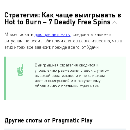
Стратегия: Как чаще выигрывать в
Hot to Burn – 7 Deadly Free Spins
Можно искать
дающие автоматы
, следовать каким-то
ритуалам, но всем любителям слотов давно известно, что в
этих играх все зависит, прежде всего, от Удачи.
Выигрышная стратегия сводится к
управлению размерами ставок с учетом
высокой волатильности и не слишком
частых выигрышей и к аккуратному
обращению с платными функциями.
Другие слоты от Pragmatic Play