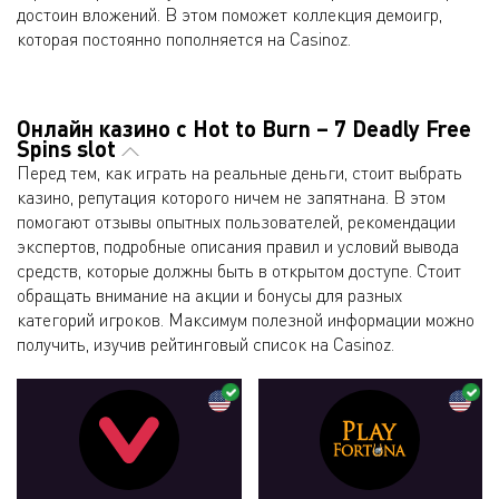
достоин вложений. В этом поможет коллекция демоигр,
которая постоянно пополняется на Casinoz.
Онлайн казино с Hot to Burn – 7 Deadly Free
Spins slot
Перед тем, как играть на реальные деньги, стоит выбрать
казино, репутация которого ничем не запятнана. В этом
помогают отзывы опытных пользователей, рекомендации
экспертов, подробные описания правил и условий вывода
средств, которые должны быть в открытом доступе. Стоит
обращать внимание на акции и бонусы для разных
категорий игроков. Максимум полезной информации можно
получить, изучив рейтинговый список на Casinoz.