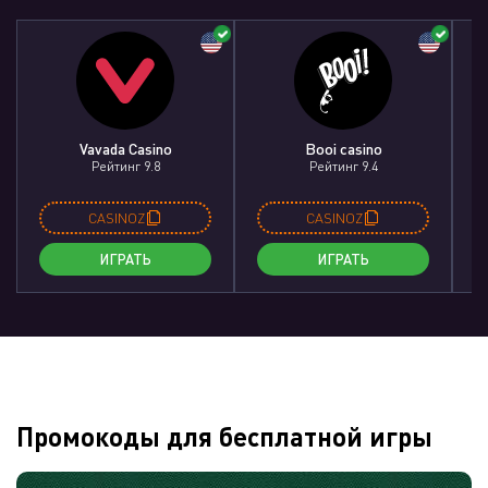
Vavada Casino
Booi casino
Рейтинг 9.8
Рейтинг 9.4
CASINOZ
CASINOZ
ИГРАТЬ
ИГРАТЬ
Промокоды для бесплатной игры