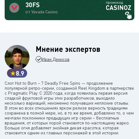
промокод
30FS
CASINOZ
от Vavada Casino
Мнение экспертов
Иван Денисов
8.9
Слот Hot to Burn – 7 Deadly Free Spins — продолжение
популярной ретро-серии, созданной Reel Kingdom в партнерстве
с Pragmatic Play. С 2020 года, когда появилась первая версия
сладкой фруктовой игры этих разработчиков, выходило
несколько вариаций, неизменно получавших неплохие отзывы.
В этом во всех отношениях ярком релизе верность традициям
сохранена в полной мере, но, в то же время, добавлено то, о чем
мечтали поклонники предыдущих игр серии – бесплатные
вращения, от которых порой становится по-настоящему жарко.
Больше огня добавляет знойная дикая красотка, которая
становится одним из главных персонажей в этой истории.