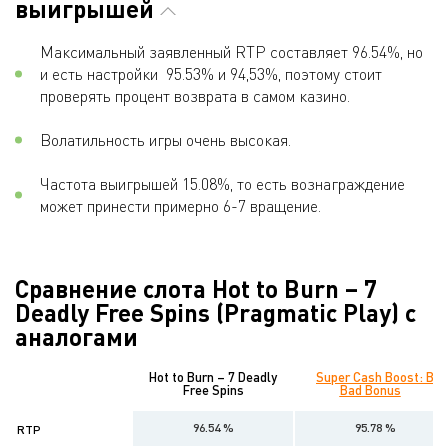
выигрышей
Максимальный заявленный RTP составляет 96.54%, но
и есть настройки 95.53% и 94,53%, поэтому стоит
проверять процент возврата в самом казино.
Волатильность игры очень высокая.
Частота выигрышей 15.08%, то есть вознаграждение
может принести примерно 6-7 вращение.
Сравнение слота Hot to Burn – 7
Deadly Free Spins (Pragmatic Play) с
аналогами
Hot to Burn – 7 Deadly
Super Cash Boost: Big
Free Spins
Bad Bonus
96.54 %
95.78 %
RTP