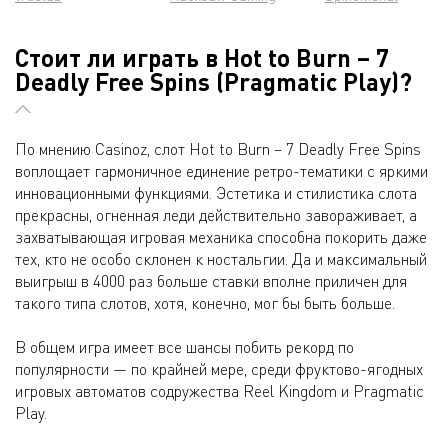
Стоит ли играть в Hot to Burn – 7
Deadly Free Spins (Pragmatic Play)?
По мнению Casinoz, слот Hot to Burn – 7 Deadly Free Spins
воплощает гармоничное единение ретро-тематики с яркими
инновационными функциями. Эстетика и стилистика слота
прекрасны, огненная леди действительно завораживает, а
захватывающая игровая механика способна покорить даже
тех, кто не особо склонен к ностальгии. Да и максимальный
выигрыш в 4000 раз больше ставки вполне приличен для
такого типа слотов, хотя, конечно, мог бы быть больше.
В общем игра имеет все шансы побить рекорд по
популярности — по крайней мере, среди фруктово-ягодных
игровых автоматов содружества Reel Kingdom и Pragmatic
Play.