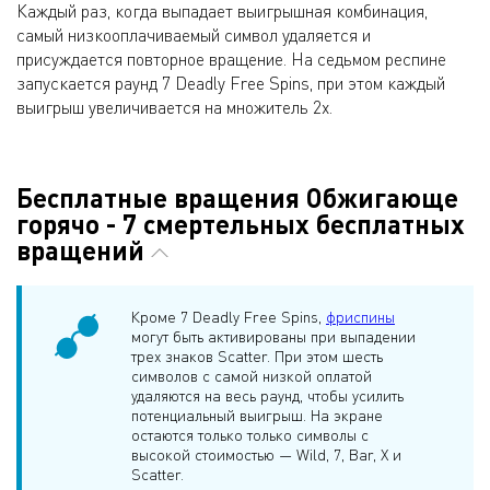
Каждый раз, когда выпадает выигрышная комбинация,
самый низкооплачиваемый символ удаляется и
присуждается повторное вращение. На седьмом респине
запускается раунд 7 Deadly Free Spins, при этом каждый
выигрыш увеличивается на множитель 2x.
Бесплатные вращения Обжигающе
горячо - 7 смертельных бесплатных
вращений
Кроме 7 Deadly Free Spins,
фриспины
могут быть активированы при выпадении
трех знаков Scatter. При этом шесть
символов с самой низкой оплатой
удаляются на весь раунд, чтобы усилить
потенциальный выигрыш. На экране
остаются только только символы с
высокой стоимостью — Wild, 7, Bar, X и
Scatter.