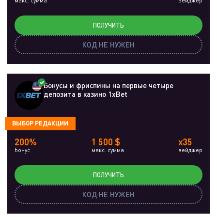
макс. сумма
вейджер
ПОЛУЧИТЬ
КОД НЕ НУЖЕН
Бонусы и фриспины на первые четыре
депозита в казино 1xBet
ВЫБОР РЕДАКЦИИ
200%
1 500 $
x35
бонус
макс. сумма
вейджер
ПОЛУЧИТЬ
КОД НЕ НУЖЕН