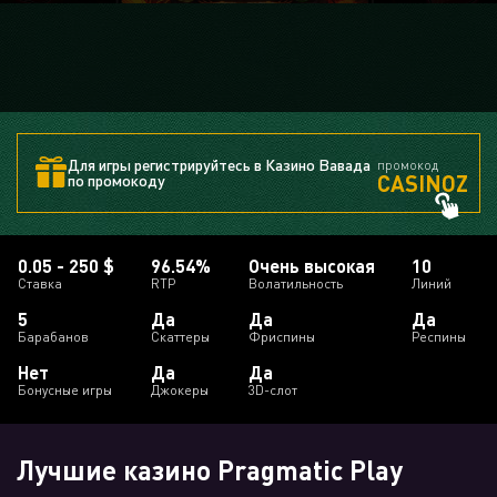
Для игры регистрируйтесь в Казино Вавада
промокод
CASINOZ
по промокоду
0.05 - 250 $
96.54%
Очень высокая
10
Ставка
RTP
Волатильность
Линий
5
Да
Да
Да
Барабанов
Скаттеры
Фриспины
Респины
Нет
Да
Да
Бонусные игры
Джокеры
3D-слот
Лучшие казино Pragmatic Play