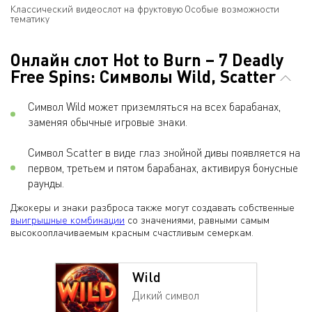
Классический видеослот на фруктовую
Особые возможности
тематику
Онлайн слот Hot to Burn – 7 Deadly
Free Spins: Символы Wild, Scatter
Символ Wild может приземляться на всех барабанах,
заменяя обычные игровые знаки.
Символ Scatter в виде глаз знойной дивы появляется на
первом, третьем и пятом барабанах, активируя бонусные
раунды.
Джокеры и знаки разброса также могут создавать собственные
выигрышные комбинации
со значениями, равными самым
высокооплачиваемым красным счастливым семеркам.
Wild
Дикий символ