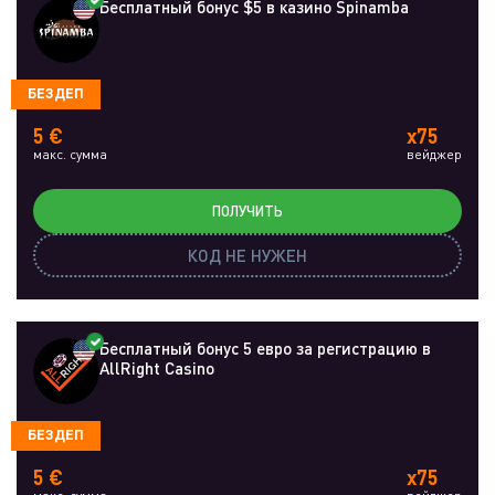
Бесплатный бонус $5 в казино Spinamba
БЕЗДЕП
5 €
x75
макс. сумма
вейджер
ПОЛУЧИТЬ
КОД НЕ НУЖЕН
Бесплатный бонус 5 евро за регистрацию в
AllRight Casino
БЕЗДЕП
5 €
x75