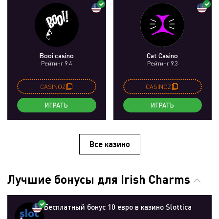
Booi casino
Cat Casino
Рейтинг 9.4
Рейтинг 9.3
CASINOZ
CASINOZ
ИГРАТЬ
ИГРАТЬ
Все казино
Лучшие бонусы для Irish Charms
Бесплатный бонус 10 евро в казино Slottica