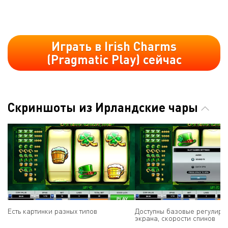
Играть в Irish Charms
(Pragmatic Play) сейчас
Скриншоты из Ирландские чары
Есть картинки разных типов
Доступны базовые регулиров
экрана, скорости спинов