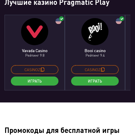
Лучшие казино Pragmatic Play
Vavada Casino
Booi casino
Рейтинг 9.8
Рейтинг 9.4
CASINOZ
CASINOZ
ИГРАТЬ
ИГРАТЬ
Промокоды для бесплатной игры