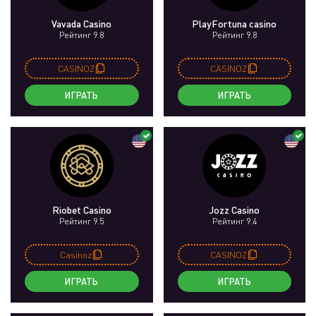
Vavada Casino
PlayFortuna casino
Рейтинг 9.8
Рейтинг 9.8
CASINOZ
CASINOZ
ИГРАТЬ
ИГРАТЬ
Riobet Casino
Jozz Casino
Рейтинг 9.5
Рейтинг 9.4
Casinoz
CASINOZ
ИГРАТЬ
ИГРАТЬ