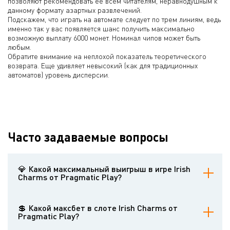
позволяют рекомендовать ее всем читателям, неравнодушным к
данному формату азартных развлечений.
Подскажем, что играть на автомате следует по трем линиям, ведь
именно так у вас появляется шанс получить максимально
возможную выплату 6000 монет. Номинал чипов может быть
любым.
Обратите внимание на неплохой показатель теоретического
возврата. Еще удивляет невысокий (как для традиционных
автоматов) уровень дисперсии.
Часто задаваемые вопросы
💎 Какой максимальный выигрыш в игре Irish
Charms от Pragmatic Play?
х3000
💲 Какой максбет в слоте Irish Charms от
Pragmatic Play?