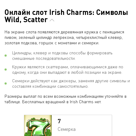
Онлайн слот Irish Charms: Символы
Wild, Scatter
На экране слота появляются деревянная кружка с пенящимся
пивом, зеленый цилиндр лепрекона, четырехлистный клевер,
золотая подкова, горшок с монетами и семерки.
Цилиндры, клевер и подковы способы формировать
смешанные последовательности.
Кружки являются скаттерами, оплачивающимися даже по
одному, когда они выпадают в любой позиции на экране.
Семерки действуют как джокеры, заменяя другие символы и
составляя комбинации самостоятельно.
Размеры выплат по всем возможным комбинациям уточняйте в
таблице. Бесплатных вращений в Irish Charms нет.
7
Cемерка