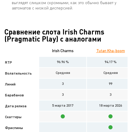
выглядят слишком скромными, как это обычно бывает у
автоматов с низкой дисперсией.
Сравнение слота Irish Charms
(Pragmatic Play) с аналогами
Irish Charms
Tutan Kha-boom
96.96 %
94.17 %
RTP
Средняя
Средняя
Волатильность
3
99
Линий
3
3
Барабанов
5 мартa 2017
18 мартa 2026
Дата релиза
Скаттеры
Фриспины