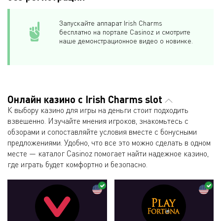
Запускайте аппарат Irish Charms
бесплатно на портале Casinoz и смотрите
наше демонстрационное видео о новинке.
Онлайн казино с Irish Charms slot
К выбору казино для игры на деньги стоит подходить
взвешенно. Изучайте мнения игроков, знакомьтесь с
обзорами и сопоставляйте условия вместе с бонусными
предложениями. Удобно, что все это можно сделать в одном
месте — каталог Casinoz помогает найти надежное казино,
где играть будет комфортно и безопасно.