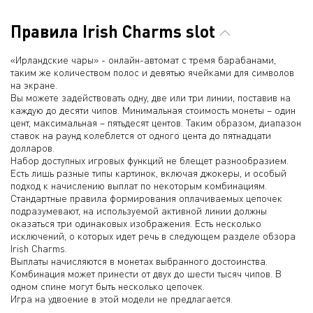
Правила Irish Charms slot
«Ирландские чары» - онлайн-автомат с тремя барабанами,
таким же количеством полос и девятью ячейками для символов
на экране.
Вы можете задействовать одну, две или три линии, поставив на
каждую до десяти чипов. Минимальная стоимость монеты – один
цент, максимальная – пятьдесят центов. Таким образом, диапазон
ставок на раунд колеблется от одного цента до пятнадцати
долларов.
Набор доступных игровых функций не блещет разнообразием.
Есть лишь разные типы картинок, включая джокеры, и особый
подход к начислению выплат по некоторым комбинациям.
Стандартные правила формирования оплачиваемых цепочек
подразумевают, на используемой активной линии должны
оказаться три одинаковых изображения. Есть несколько
исключений, о которых идет речь в следующем разделе обзора
Irish Charms.
Выплаты начисляются в монетах выбранного достоинства.
Комбинация может принести от двух до шести тысяч чипов. В
одном спине могут быть несколько цепочек.
Игра на удвоение в этой модели не предлагается.