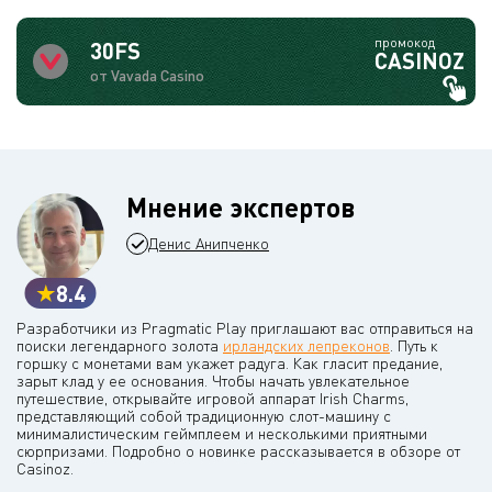
промокод
30FS
CASINOZ
от Vavada Casino
Мнение экспертов
Денис Анипченко
8.4
Разработчики из Pragmatic Play приглашают вас отправиться на
поиски легендарного золота
ирландских лепреконов
. Путь к
горшку с монетами вам укажет радуга. Как гласит предание,
зарыт клад у ее основания. Чтобы начать увлекательное
путешествие, открывайте игровой аппарат Irish Charms,
представляющий собой традиционную слот-машину с
минималистическим геймплеем и несколькими приятными
сюрпризами. Подробно о новинке рассказывается в обзоре от
Casinoz.