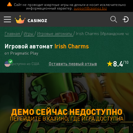
Сайт не проводит азартные игры на деньги и носит исключительно
информационный характер.
support@casinoz.biz
Главная
Игры
Игровые автоматы
Irish Charms (Ирландские чар
Игровой автомат
Irish Charms
от Pragmatic Play
8.4
/10
Оставить первый отзыв
Доступно из США
ДЕМО СЕЙЧАС НЕДОСТУПНО
ПЕРЕЙДИТЕ В КАЗИНО, ГДЕ ИГРА ДОСТУПНА