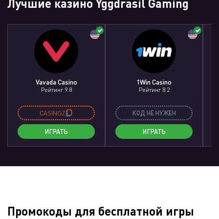
Лучшие казино Yggdrasil Gaming
Vavada Casino
1Win Casino
Рейтинг 9.8
Рейтинг 8.2
CASINOZ
КОД НЕ НУЖЕН
ИГРАТЬ
ИГРАТЬ
Промокоды для бесплатной игры