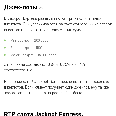
Джек-поты
В Jackpot Express разыгрываются три накопительных
джекпота. Они увеличиваются за счёт отчислений из ставок
клиентов и начинаются со следующих сумм:
Mini Jackpot – 200 евро,
Side Jackpot – 1500 евро,
Major Jackpot – 15 000 евро.
Отчисления составляют 0.84%, 0.75% и 2.04%
соответственно.
В течение одной Jackpot Game можно выиграть несколько
джекпотов. Если клиент получает один джекпот, ему также
предоставляется право на респин барабана.
RTP слота Jackpot Express,