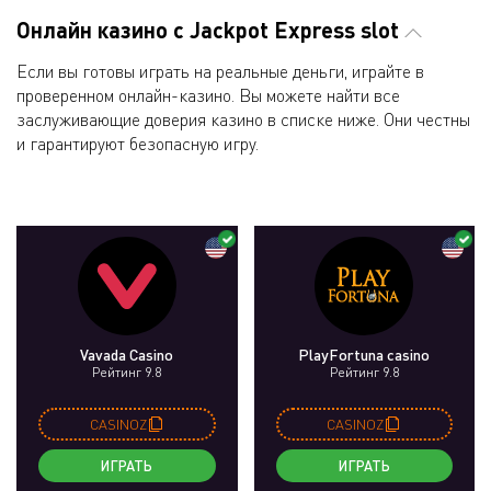
Онлайн казино с Jackpot Express slot
Если вы готовы играть на реальные деньги, играйте в
проверенном онлайн-казино. Вы можете найти все
заслуживающие доверия казино в списке ниже. Они честны
и гарантируют безопасную игру.
Vavada Casino
PlayFortuna casino
Рейтинг 9.8
Рейтинг 9.8
CASINOZ
CASINOZ
ИГРАТЬ
ИГРАТЬ