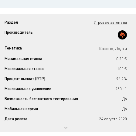
Раздел
Игровые автоматы
Производитель
Тематика
Казино
Лодки
,
Минимальная ставка
0.20 €
Максимальная ставка
100 €
Процент выплат (RTP)
96.2%
Максимальное умножение
250 : 1
Возможность бесплатного тестирования
Да
Мобильная версия
Да
Дата релиза
24 августа 2020
Прогрессивный джекпот
Да