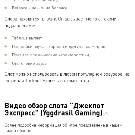
Balance – деньги на балансе.
Слева находится плюсик. Он вызывает меню с такими
подразделами:
Таблица выплат,
Настройки звука, скорости и других параметров,
Правила и технические характеристики,
Отключение звука.
Слот можно использовать в любом популярном браузере, не
скачивая Jackpot Express на компьютер.
Видео обзор слота "Джекпот
Экспресс" (Yggdrasil Gaming)
Более подробна информация об игре представлена в нашем
видео обзоре.