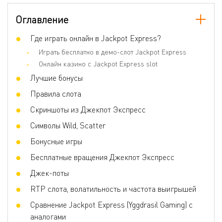
Количество барабанов
5
Оглавление
Количество линий
20
Джокеры
Где играть онлайн в Jackpot Express?
Да
Играть бесплатно в демо-слот Jackpot Express
Скаттер
Да
Онлайн казино с Jackpot Express slot
Игра по равным шансам
Нет
Лучшие бонусы
Бонусные игры
Jackpot Game, Card Free Spins, Dice Free
Правила слота
Spins, Roulette Free Spins
Скриншоты из Джекпот Экспресс
Волатильность
Низкая
Символы Wild, Scatter
Дополнительные множители
12
Бонусные игры
Фриспины
Да
Бесплатные вращения Джекпот Экспресс
Ставка на линию
0.01 - 5
Джек-поты
RTP слота, волатильность и частота выигрышей
Сравнение Jackpot Express (Yggdrasil Gaming) с
аналогами