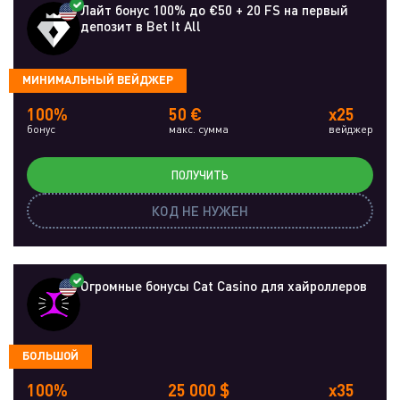
Лайт бонус 100% до €50 + 20 FS на первый
депозит в Bet It All
МИНИМАЛЬНЫЙ ВЕЙДЖЕР
100%
50 €
x25
бонус
макс. сумма
вейджер
ПОЛУЧИТЬ
КОД НЕ НУЖЕН
Огромные бонусы Cat Casino для хайроллеров
БОЛЬШОЙ
100%
25 000 $
x35