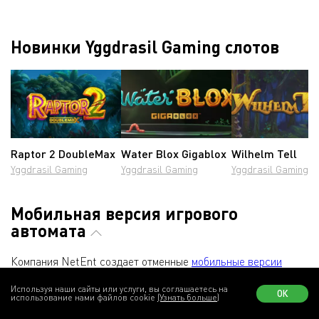
Новинки Yggdrasil Gaming слотов
Raptor 2 DoubleMax
Water Blox Gigablox
Wilhelm Tell
Yggdrasil Gaming
Yggdrasil Gaming
Yggdrasil Gaming
Мобильная версия игрового
автомата
Компания NetEnt создает отменные
мобильные версии
новых игровых автоматов. Jackpot Express mobile slot
Используя наши сайты или услуги, вы соглашаетесь на
быстро грузится и бесперебойно работает на всех
ОК
использование нами файлов cookie
(Узнать больше)
современных девайсах, включая Айфоны, Айпады и