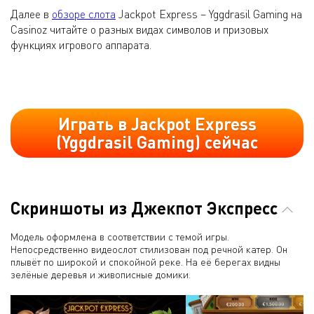
Далее в
обзоре слота
Jackpot Express – Yggdrasil Gaming на
Casinoz читайте о разных видах символов и призовых
функциях игрового аппарата.
Играть в Jackpot Express
(Yggdrasil Gaming) сейчас
Скриншоты из Джекпот Экспресс
Модель оформлена в соответствии с темой игры.
Непосредственно видеослот стилизован под речной катер. Он
плывёт по широкой и спокойной реке. На её берегах видны
зелёные деревья и живописные домики.