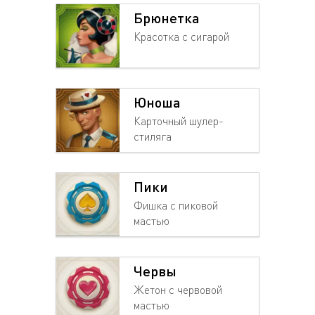
Брюнетка
Красотка с сигарой
Юноша
Карточный шулер-
стиляга
Пики
Фишка с пиковой
мастью
Червы
Жетон с червовой
мастью