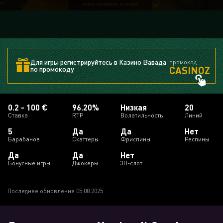
Для игры регистрируйтесь в Казино Вавада
промокод
CASINOZ
по промокоду
0.2 - 100 €
96.20%
Низкая
20
Ставка
RTP
Волатильность
Линий
5
Да
Да
Нет
Барабанов
Скаттеры
Фриспины
Респины
Да
Да
Нет
Бонусные игры
Джокеры
3D-слот
Последнее обновление 05.08.2025