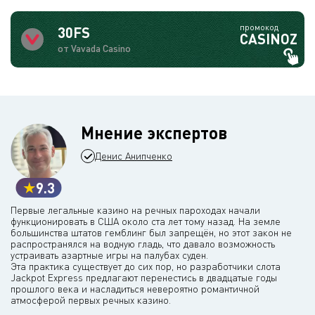
промокод
30FS
CASINOZ
от Vavada Casino
Мнение экспертов
Денис Анипченко
9.3
Первые легальные казино на речных пароходах начали
функционировать в США около ста лет тому назад. На земле
большинства штатов гемблинг был запрещён, но этот закон не
распространялся на водную гладь, что давало возможность
устраивать азартные игры на палубах суден.
Эта практика существует до сих пор, но разработчики слота
Jackpot Express предлагают перенестись в двадцатые годы
прошлого века и насладиться невероятно романтичной
атмосферой первых речных казино.