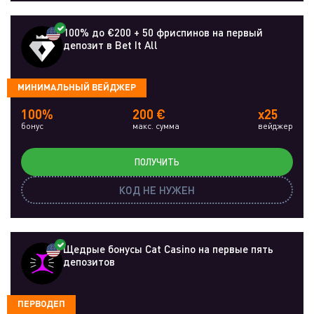
100% до €200 + 50 фриспинов на первый
депозит в Bet It All
МИНИМАЛЬНЫЙ ВЕЙДЖЕР
100%
200 €
x25
бонус
макс. сумма
вейджер
ПОЛУЧИТЬ
КОД НЕ НУЖЕН
Щедрые бонусы Cat Casino на первые пять
депозитов
ПЕРВОДЕП