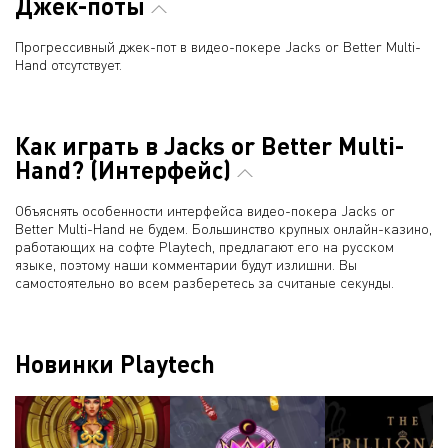
Джек-поты
Прогрессивный джек-пот в видео-покере Jacks or Better Multi-
Hand отсутствует.
Как играть в Jacks or Better Multi-
Hand? (Интерфейс)
Объяснять особенности интерфейса видео-покера Jacks or
Better Multi-Hand не будем. Большинство крупных онлайн-казино,
работающих на софте Playtech, предлагают его на русском
языке, поэтому наши комментарии будут излишни. Вы
самостоятельно во всем разберетесь за считаные секунды.
Новинки Playtech