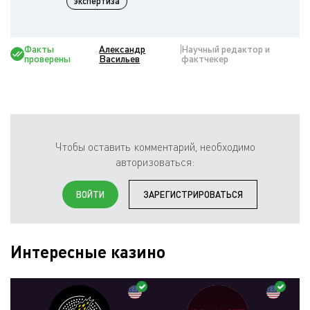
экспертиза
Факты
Александр
Научный редактор и
проверены
Васильев
фактчекер
Чтобы оставить комментарий, необходимо
авторизоваться:
ВОЙТИ
ЗАРЕГИСТРИРОВАТЬСЯ
Интересные казино