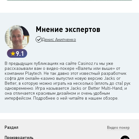
Мнение экспертов
Денис Анипченко
9.1
В предыдущих публикациях на сайте Casinoz.ru мы уже
рассказывали вам о видео-покере «Валеты или выше» от
компании Playtech. Не так давно этот известный разработчик
софта для онлайн-казино выпустил новую версию Jacks or
Better, в которую можно играть на несколько (вплоть до ста) рук
одновременно. Игра называется Jacks or Better Multi-Hand, и
она отличается красивым дизайном и очень удобным
интерфейсом. Подробнее о ней читайте в нашем обзоре.
Раздел
Видео покер
Производитель