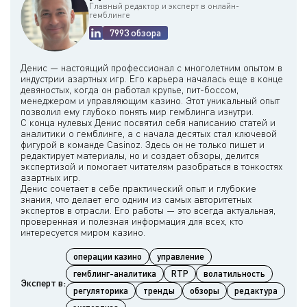
Главный редактор и эксперт в онлайн-
гемблинге
7993 обзора
Денис — настоящий профессионал с многолетним опытом в
индустрии азартных игр. Его карьера началась еще в конце
девяностых, когда он работал крупье, пит-боссом,
менеджером и управляющим казино. Этот уникальный опыт
позволил ему глубоко понять мир гемблинга изнутри.
С конца нулевых Денис посвятил себя написанию статей и
аналитики о гемблинге, а с начала десятых стал ключевой
фигурой в команде Casinoz. Здесь он не только пишет и
редактирует материалы, но и создает обзоры, делится
экспертизой и помогает читателям разобраться в тонкостях
азартных игр.
Денис сочетает в себе практический опыт и глубокие
знания, что делает его одним из самых авторитетных
экспертов в отрасли. Его работы — это всегда актуальная,
проверенная и полезная информация для всех, кто
операции казино
управление
гемблинг-аналитика
RTP
волатильность
Эксперт в:
регуляторика
тренды
обзоры
редактура