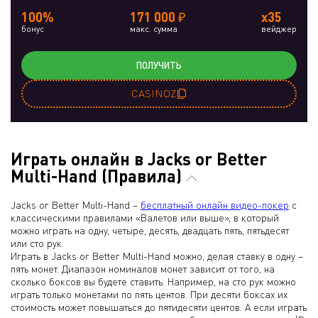
100%
171 000 ₽
x35
бонус
макс. сумма
вейджер
ПОЛУЧИТЬ
CASINOZ
Играть онлайн в Jacks or Better
Multi-Hand (Правила)
Jacks or Better Multi-Hand –
бесплатный онлайн видео-покер
с
классическими правилами «Валетов или выше», в который
можно играть на одну, четыре, десять, двадцать пять, пятьдесят
или сто рук.
Играть в Jacks or Better Multi-Hand можно, делая ставку в одну –
пять монет. Диапазон номиналов монет зависит от того, на
сколько боксов вы будете ставить. Например, на сто рук можно
играть только монетами по пять центов. При десяти боксах их
стоимость может повышаться до пятидесяти центов. А если играть