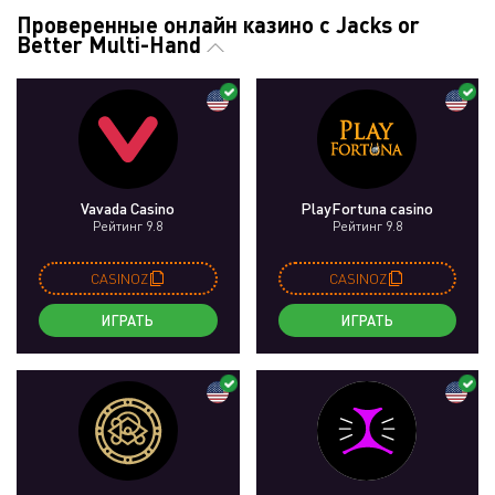
Проверенные онлайн казино с Jacks or
Better Multi-Hand
Vavada Casino
PlayFortuna casino
Рейтинг 9.8
Рейтинг 9.8
CASINOZ
CASINOZ
ИГРАТЬ
ИГРАТЬ