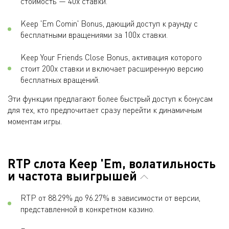
стоимость — 40x ставки.
Keep 'Em Comin' Bonus, дающий доступ к раунду с
бесплатными вращениями за 100x ставки.
Keep Your Friends Close Bonus, активация которого
стоит 200x ставки и включает расширенную версию
бесплатных вращений.
Эти функции предлагают более быстрый доступ к бонусам
для тех, кто предпочитает сразу перейти к динамичным
моментам игры.
RTP слота Keep 'Em, волатильность
и частота выигрышей
RTP от 88.29% до 96.27% в зависимости от версии,
представленной в конкретном казино.