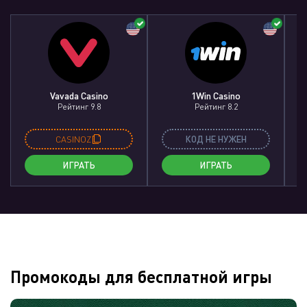
Vavada Casino
1Win Casino
Рейтинг 9.8
Рейтинг 8.2
CASINOZ
КОД НЕ НУЖЕН
ИГРАТЬ
ИГРАТЬ
Промокоды для бесплатной игры