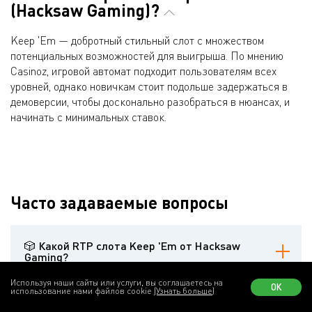
(Hacksaw Gaming)?
Keep 'Em — добротный стильный слот с множеством
потенциальных возможностей для выигрыша. По мнению
Casinoz, игровой автомат подходит пользователям всех
уровней, однако новичкам стоит подольше задержаться в
демоверсии, чтобы досконально разобраться в нюансах, и
начинать с минимальных ставок.
Часто задаваемые вопросы
🎲 Какой RTP слота Keep 'Em от Hacksaw
Gaming?
Используя наши сайты или услуги, вы соглашаетесь на
Максимальный РТП заявлен на уровне 96.27%, но есть версии с
ОК
использование нами файлов cookie
(Узнать больше)
более низким процентом возврата
💲 Какая максимальная ставка в игре Keep
'Em?