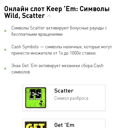
Онлайн слот Keep 'Em: Символы
Wild, Scatter
Символы Scatter активируют бонусные раунды с
бесплатными вращениями.
Cash Symbols — символы наличных, которые могут
принести множители от 1x до 1000x ставки.
Знак Get 'Em активирует механики сбора Cash
символов.
Scatter
Символ разброса
Get 'Em