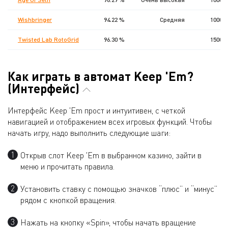
Wishbringer
94.22 %
Средняя
10000
Twisted Lab RotoGrid
96.30 %
15000
Как играть в автомат Keep 'Em?
(Интерфейс)
Интерфейс Keep 'Em прост и интуитивен, с четкой
навигацией и отображением всех игровых функций. Чтобы
начать игру, надо выполнить следующие шаги:
Открыв слот Keep 'Em в выбранном казино, зайти в
меню и прочитать правила.
Установить ставку с помощью значков “плюс” и “минус”
рядом с кнопкой вращения.
Нажать на кнопку «Spin», чтобы начать вращение