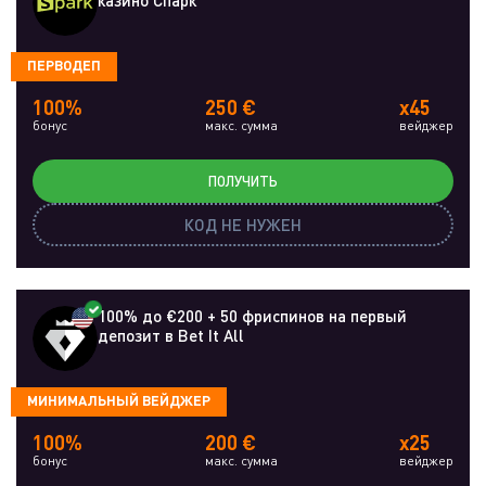
ПЕРВОДЕП
100%
250 €
x45
бонус
макс. сумма
вейджер
ПОЛУЧИТЬ
КОД НЕ НУЖЕН
100% до €200 + 50 фриспинов на первый
депозит в Bet It All
МИНИМАЛЬНЫЙ ВЕЙДЖЕР
100%
200 €
x25
бонус
макс. сумма
вейджер