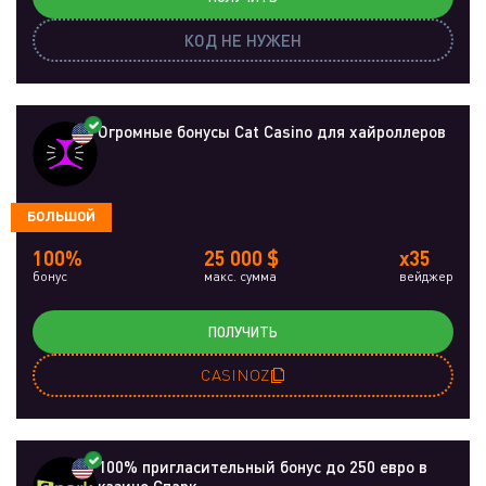
КОД НЕ НУЖЕН
Огромные бонусы Cat Casino для хайроллеров
БОЛЬШОЙ
100%
25 000 $
x35
бонус
макс. сумма
вейджер
ПОЛУЧИТЬ
CASINOZ
100% пригласительный бонус до 250 евро в
казино Спарк