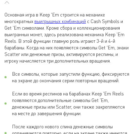
Основная игра в Keep 'Em строится на механике
многократных
выигрышных комбинаций
с Cash Symbols и
Get 'Em символами. Кроме сбора и коллекционирования
выигранных монет, здесь реализована механика Keep 'Em
Reels. В этой функции главную роль играют 3-й и 4-й
барабаны. Когда на них появляются символы Get 'Em, знаки
Scatter или денежные призы, активируются респины, и
игроку начисляется три дополнительных вращения.
Все символы, которые запустили функцию, фиксируются
на экране до окончания серии повторных вращений.
Если во время респинов на барабанах Keep 'Em Reels
появляются дополнительные символы Get 'Em,
денежные призы или Scatter, они также закрепляются
на месте до завершения функции.
После каждого нового спина денежные символы
оплачиваются повторно, если на экране также имеются