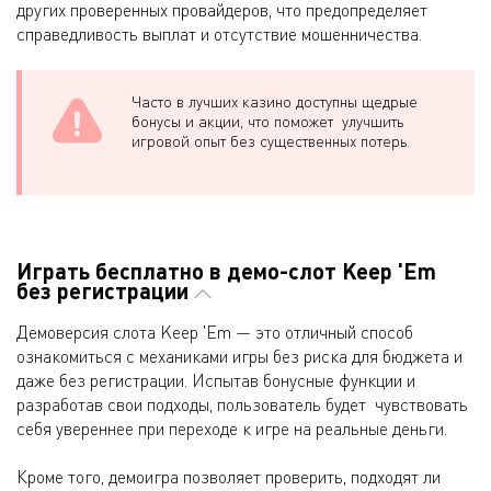
других проверенных провайдеров, что предопределяет
справедливость выплат и отсутствие мошенничества.
Часто в лучших казино доступны щедрые
бонусы и акции, что поможет улучшить
игровой опыт без существенных потерь.
Играть бесплатно в демо-слот Keep 'Em
без регистрации
Демоверсия слота Keep 'Em — это отличный способ
ознакомиться с механиками игры без риска для бюджета и
даже без регистрации. Испытав бонусные функции и
разработав свои подходы, пользователь будет чувствовать
себя увереннее при переходе к игре на реальные деньги.
Кроме того, демоигра позволяет проверить, подходят ли