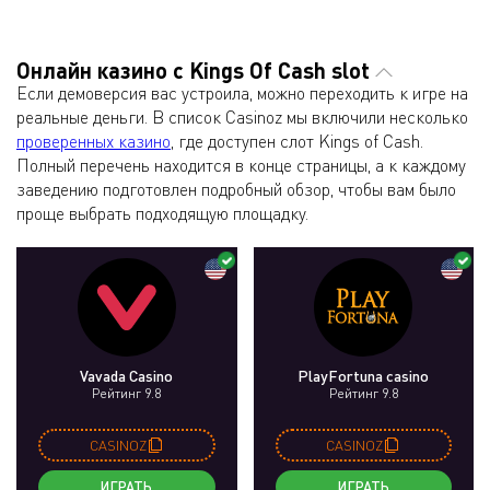
Онлайн казино с Kings Of Cash slot
Если демоверсия вас устроила, можно переходить к игре на
реальные деньги. В список Casinoz мы включили несколько
проверенных казино
, где доступен слот Kings of Cash.
Полный перечень находится в конце страницы, а к каждому
заведению подготовлен подробный обзор, чтобы вам было
проще выбрать подходящую площадку.
Vavada Casino
PlayFortuna casino
Рейтинг 9.8
Рейтинг 9.8
CASINOZ
CASINOZ
ИГРАТЬ
ИГРАТЬ