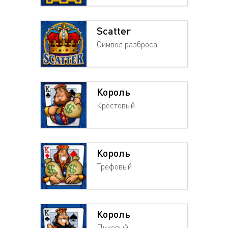
Scatter
Символ разброса
Король
Крестовый
Король
Трефовый
Король
Пиковый