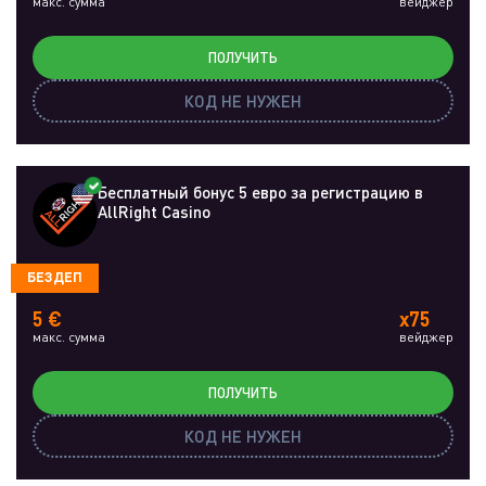
макс. сумма
вейджер
ПОЛУЧИТЬ
КОД НЕ НУЖЕН
Бесплатный бонус 5 евро за регистрацию в
AllRight Casino
БЕЗДЕП
5 €
x75
макс. сумма
вейджер
ПОЛУЧИТЬ
КОД НЕ НУЖЕН