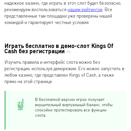
надежное казино, где играть в этот слот будет безопасно,
рекомендуем воспользоваться
нашим рейтингом
. Все
представленные там площадки уже проверены нашей
командой и гарантируют честные условия.
Играть бесплатно в демо-слот Kings Of
Cash без регистрации
Изучить правила и интерфейс слота можно без
регистрации, используя деморежим. Его можно запустить в
любом казино, где представлен Kings of Cash, а также
прямо на этой странице.
В бесплатной версии игрок получает
внушительный виртуальный баланс, чтобы
спокойно протестировать все функции
слота.