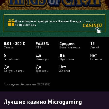
Для игры регистрируйтесь в Казино Вавада
промокод
CASINOZ
по промокоду
0.01 - 300 €
96.68%
Средняя
15
Ставка
RTP
Волатильность
Линий
5
Да
Да
Нет
Барабанов
Cкаттеры
Фриспины
Респины
Да
Да
Нет
Бонусные игры
Джокеры
3D-слот
Последнее обновление 23.08.2025
Лучшие казино Microgaming