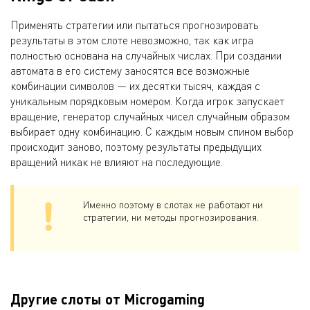
Применять стратегии или пытаться прогнозировать
результаты в этом слоте невозможно, так как игра
полностью основана на случайных числах. При создании
автомата в его систему заносятся все возможные
комбинации символов — их десятки тысяч, каждая с
уникальным порядковым номером. Когда игрок запускает
вращение, генератор случайных чисел случайным образом
выбирает одну комбинацию. С каждым новым спином выбор
происходит заново, поэтому результаты предыдущих
вращений никак не влияют на последующие.
Именно поэтому в слотах не работают ни
стратегии, ни методы прогнозирования.
Другие слоты от Microgaming