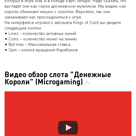
которых в игре (как и в колоде карт) четыре. Надо сказать, что
выглядят они как герои диснеевских мультиков. Мы видим, как
короли обнимают мешки с золотом. Вероятно, так они
заманивают нас присоединиться к игре.
На интерфейсе игрового автомата Kings of Cash вы увидите
следующие кнопки.
• Lines – количество активных линий
• Coins – количество монет на линию
• Bet max – Максимальная ставка
• Spin – кнопка вращения барабанов
Видео обзор слота "Денежные
Короли" (Microgaming)