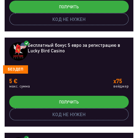
ПОЛУЧИТЬ
КОД НЕ НУЖЕН
Бесплатный бонус 5 евро за регистрацию в
Lucky Bird Casino
БЕЗДЕП
5 €
x75
макс. сумма
вейджер
ПОЛУЧИТЬ
КОД НЕ НУЖЕН