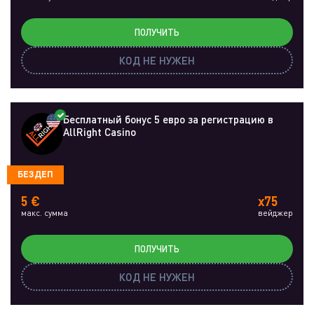
ПОЛУЧИТЬ
КОД НЕ НУЖЕН
Бесплатный бонус 5 евро за регистрацию в
AllRight Casino
БЕЗДЕП
5 €
x75
макс. сумма
вейджер
ПОЛУЧИТЬ
КОД НЕ НУЖЕН