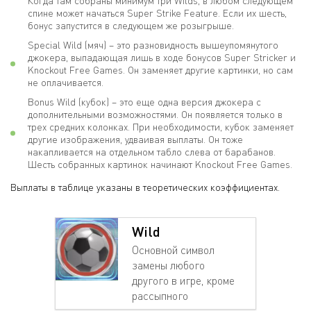
Когда там собраны минимум три Wilds, в любом следующем
спине может начаться Super Strike Feature. Если их шесть,
бонус запустится в следующем же розыгрыше.
Special Wild (мяч) – это разновидность вышеупомянутого
джокера, выпадающая лишь в ходе бонусов Super Stricker и
Knockout Free Games. Он заменяет другие картинки, но сам
не оплачивается.
Bonus Wild (кубок) – это еще одна версия джокера с
дополнительными возможностями. Он появляется только в
трех средних колонках. При необходимости, кубок заменяет
другие изображения, удваивая выплаты. Он тоже
накапливается на отдельном табло слева от барабанов.
Шесть собранных картинок начинают Knockout Free Games.
Выплаты в таблице указаны в теоретических коэффициентах.
Wild
Основной символ
замены любого
другого в игре, кроме
рассыпного