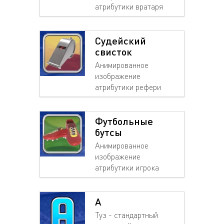
атрибутики вратаря
Судейский
свисток
Анимированное
изображение
атрибутики рефери
Футбольные
бутсы
Анимированное
изображение
атрибутики игрока
A
Туз - стандартный