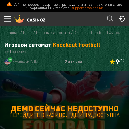
Сайт не проводит азартные игры на деньги и носит исключительно
информационный характер.
support@casinoz.biz
Главная
Игры
Игровые автоматы
Knockout Football (Футбол на 
Игровой автомат
Knockout Football
от Habanero
9
/10
2 отзыва
Доступно из США
ДЕМО СЕЙЧАС НЕДОСТУПНО
ПЕРЕЙДИТЕ В КАЗИНО, ГДЕ ИГРА ДОСТУПНА