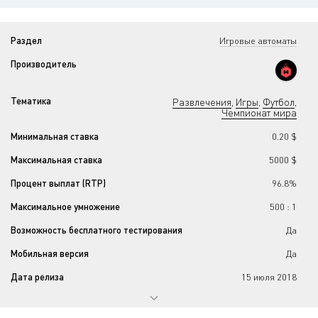
Раздел
Игровые автоматы
Производитель
Тематика
Развлечения
Игры
Футбол
,
,
,
Чемпионат мира
Минимальная ставка
0.20 $
Максимальная ставка
5000 $
Процент выплат (RTP)
96.8%
Максимальное умножение
500 : 1
Возможность бесплатного тестирования
Да
Мобильная версия
Да
Дата релиза
15 июля 2018
Прогрессивный джекпот
Нет