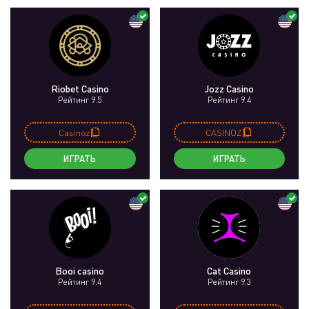
Riobet Casino
Jozz Casino
Рейтинг 9.5
Рейтинг 9.4
Casinoz
CASINOZ
ИГРАТЬ
ИГРАТЬ
Booi casino
Cat Casino
Рейтинг 9.4
Рейтинг 9.3