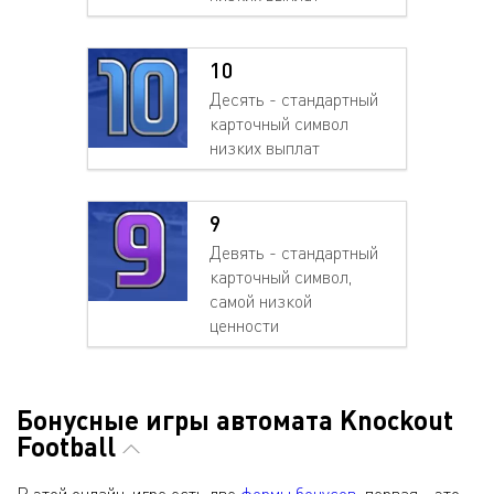
10
Десять - стандартный
карточный символ
низких выплат
9
Девять - стандартный
карточный символ,
самой низкой
ценности
Бонусные игры автомата Knockout
Football
В этой онлайн-игре есть две
формы бонусов
: первая - это