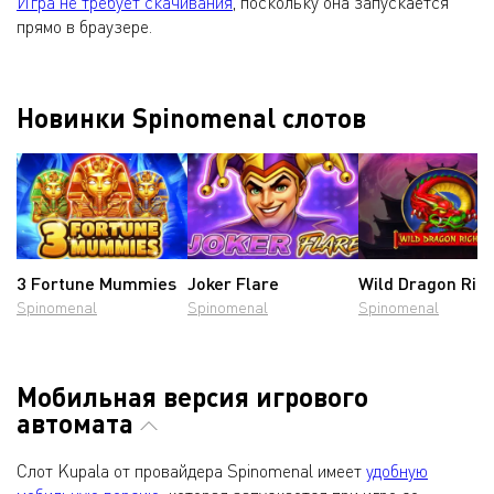
Игра не требует скачивания
, поскольку она запускается
прямо в браузере.
Новинки Spinomenal слотов
3 Fortune Mummies
Joker Flare
Wild Dragon Ric
Spinomenal
Spinomenal
Spinomenal
Мобильная версия игрового
автомата
Слот Kupala от провайдера Spinomenal имеет
удобную