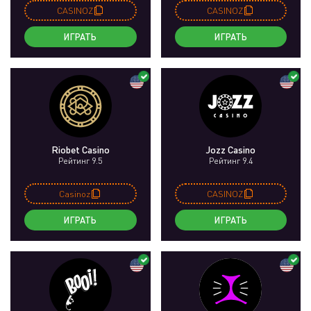
CASINOZ
CASINOZ
ИГРАТЬ
ИГРАТЬ
Riobet Casino
Jozz Casino
Рейтинг 9.5
Рейтинг 9.4
Casinoz
CASINOZ
ИГРАТЬ
ИГРАТЬ