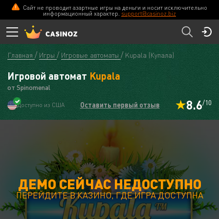
Сайт не проводит азартные игры на деньги и носит исключительно
информационный характер.
support@casinoz.biz
Главная
Игры
Игровые автоматы
Kupala (Купала)
Игровой автомат
Kupala
от Spinomenal
8.6
/10
Оставить первый отзыв
Доступно из США
ДЕМО СЕЙЧАС НЕДОСТУПНО
ПЕРЕЙДИТЕ В КАЗИНО, ГДЕ ИГРА ДОСТУПНА