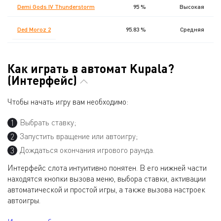
Demi Gods IV Thunderstorm
95 %
Высокая
Ded Moroz 2
95.83 %
Средняя
Как играть в автомат Kupala?
(Интерфейс)
Чтобы начать игру вам необходимо:
Выбрать ставку;
Запустить вращение или автоигру;
Дождаться окончания игрового раунда.
Интерфейс слота интуитивно понятен. В его нижней части
находятся кнопки вызова меню, выбора ставки, активации
автоматической и простой игры, а также вызова настроек
автоигры.