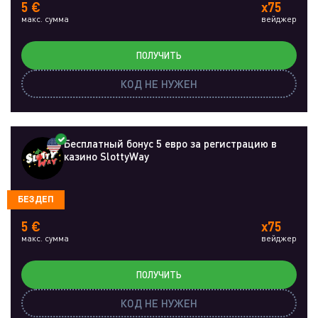
5 €
x75
макс. сумма
вейджер
ПОЛУЧИТЬ
КОД НЕ НУЖЕН
Бесплатный бонус 5 евро за регистрацию в
казино SlottyWay
БЕЗДЕП
5 €
x75
макс. сумма
вейджер
ПОЛУЧИТЬ
КОД НЕ НУЖЕН