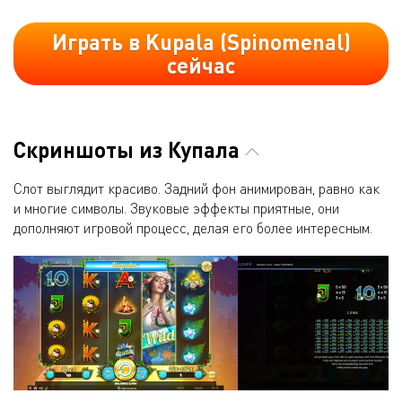
Играть в Kupala (Spinomenal)
сейчас
Скриншоты из Купала
Слот выглядит красиво. Задний фон анимирован, равно как
и многие символы. Звуковые эффекты приятные, они
дополняют игровой процесс, делая его более интересным.