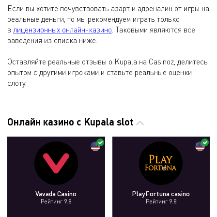
Если вы хотите почувствовать азарт и адреналин от игры на
реальные деньги, то мы рекомендуем играть только
в
лицензионных онлайн-казино
. Таковыми являются все
заведения из списка ниже.
Оставляйте реальные отзывы о Kupala на Casinoz, делитесь
опытом с другими игроками и ставьте реальные оценки
слоту.
Онлайн казино с Kupala slot
Vavada Casino
PlayFortuna casino
Рейтинг 9.8
Рейтинг 9.8