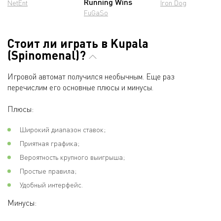
Running Wins
NetEnt
Iron Dog
FuGaSo
Стоит ли играть в Kupala
(Spinomenal)?
Игровой автомат получился необычным. Еще раз
перечислим его основные плюсы и минусы.
Плюсы:
Широкий диапазон ставок;
Приятная графика;
Вероятность крупного выигрыша;
Простые правила;
Удобный интерфейс.
Минусы: