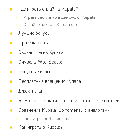
Джокеры
Где играть онлайн в Kupala?
Да
Играть бесплатно в демо-слот Kupala
Скаттер
Да
Онлайн казино с Kupala slot
Игра по равным шансам
Нет
Лучшие бонусы
Волатильность
Средняя
Правила слота
3D слот
Нет
Скриншоты из Купала
Респины
Нет
Символы Wild, Scatter
Фриспины
Нет
Бонусные игры
Прогрессивные умножения
Нет
Бесплатные вращения Купала
Ставка на линию
0.001 - 10
Джек-поты
RTP слота, волатильность и частота выигрышей
Сравнение Kupala (Spinomenal) с аналогами
Еще игры от Spinomenal
Как играть в Kupala?