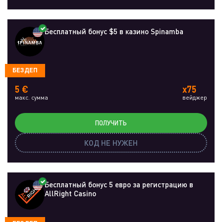
Бесплатный бонус $5 в казино Spinamba
БЕЗДЕП
5 €
x75
макс. сумма
вейджер
ПОЛУЧИТЬ
КОД НЕ НУЖЕН
Бесплатный бонус 5 евро за регистрацию в
AllRight Casino