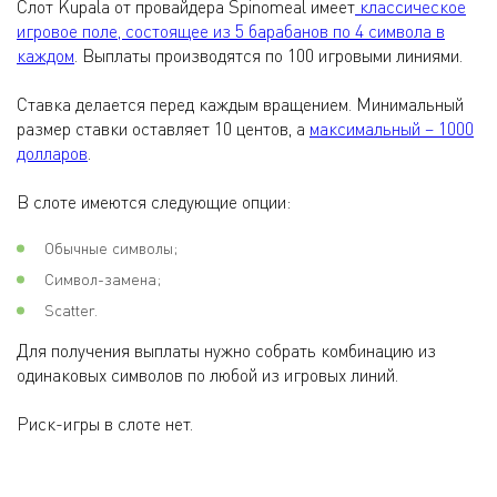
Слот Kupala от провайдера Spinomeal имеет
классическое
игровое поле, состоящее из 5 барабанов по 4 символа в
каждом
. Выплаты производятся по 100 игровыми линиями.
Ставка делается перед каждым вращением. Минимальный
размер ставки оставляет 10 центов, а
максимальный – 1000
долларов
.
В слоте имеются следующие опции:
Обычные символы;
Символ-замена;
Scatter.
Для получения выплаты нужно собрать комбинацию из
одинаковых символов по любой из игровых линий.
Риск-игры в слоте нет.