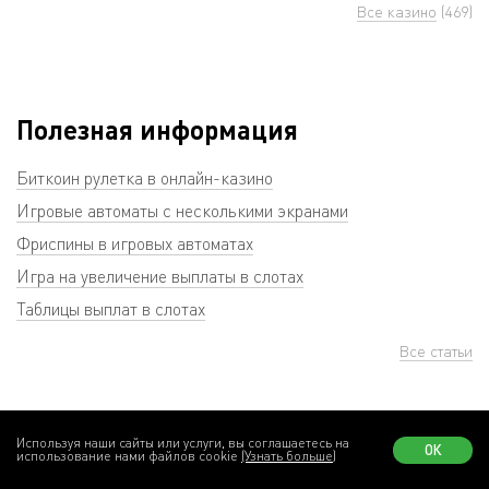
Все казино
(469)
Полезная информация
Биткоин рулетка в онлайн-казино
Игровые автоматы с несколькими экранами
Фриспины в игровых автоматах
Игра на увеличение выплаты в слотах
Таблицы выплат в слотах
Все статьи
Новинки игр
Используя наши сайты или услуги, вы соглашаетесь на
ОК
использование нами файлов cookie
(Узнать больше)
Gloria Invicta