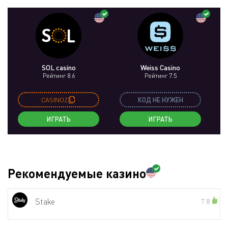
SOL casino
Weiss Casino
Рейтинг 8.6
Рейтинг 7.5
CASINOZ
КОД НЕ НУЖЕН
ИГРАТЬ
ИГРАТЬ
Рекомендуемые казино
Stake
7.8