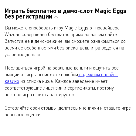
Играть бесплатно в демо-слот Magic Eggs
без регистрации
Вы можете опробовать игру Magic Eggs от провайдера
Wazdan совершенно бесплатно прямо на нашем сайте.
Запустив ее в демо-режиме, вы сможете ознакомиться со
всеми ее особенностями без риска, ведь игра ведется на
условные деньги.
Насладиться игрой на реальные деньги и ощутить все
эмоции от игры вы можете в любом
надежном онлайн-
казино
из списка ниже. Каждое заведение имеет
соответствующие лицензии и сертификаты, поэтому
честная игра в них гарантируется.
Оставляйте свои отзывы, делитесь мнениями и ставьте игре
реальные оценки.