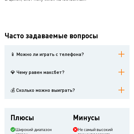
Часто задаваемые вопросы
📱 Можно ли играть с телефона?
Да, слот имеет удобную мобильную версию.
💎 Чему равен максбет?
Максимальная ставка равна $1000.
💰 Сколько можно выиграть?
Максимальный выигрыш равен х40.
Плюсы
Минусы
Широкий диапазон
Не самый высокий