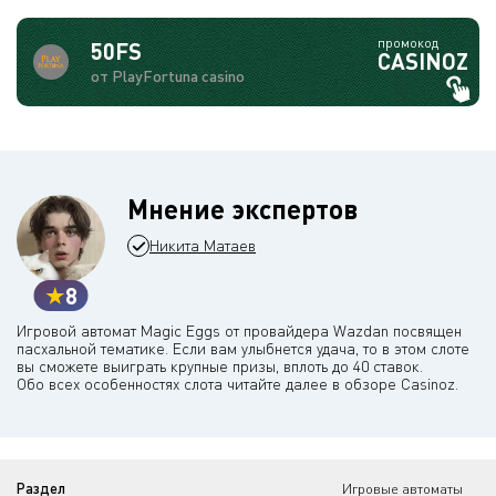
промокод
50FS
CASINOZ
от PlayFortuna casino
Мнение экспертов
Никита Матаев
8
Игровой автомат Magic Eggs от провайдера Wazdan посвящен
пасхальной тематике. Если вам улыбнется удача, то в этом слоте
вы сможете выиграть крупные призы, вплоть до 40 ставок.
Обо всех особенностях слота читайте далее в обзоре Casinoz.
Раздел
Игровые автоматы