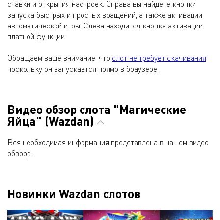
ставки и открытия настроек. Справа вы найдете кнопки
запуска быстрых и простых вращений, а также активации
автоматической игры. Слева находится кнопка активации
платной функции.
Обращаем ваше внимание, что
слот не требует скачивания
,
поскольку он запускается прямо в браузере.
Видео обзор слота "Магические
Яйца" (Wazdan)
Вся необходимая информация представлена в нашем видео
обзоре.
Новинки Wazdan слотов