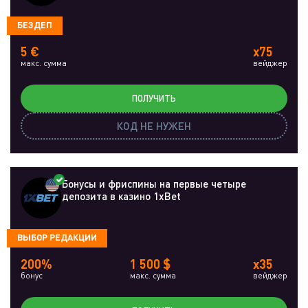
БЕЗДЕП
5 €
x75
макс. сумма
вейджер
ПОЛУЧИТЬ
КОД НЕ НУЖЕН
Бонусы и фриспины на первые четыре
депозита в казино 1xBet
ВЫБОР РЕДАКЦИИ
200%
1 500 $
x35
бонус
макс. сумма
вейджер