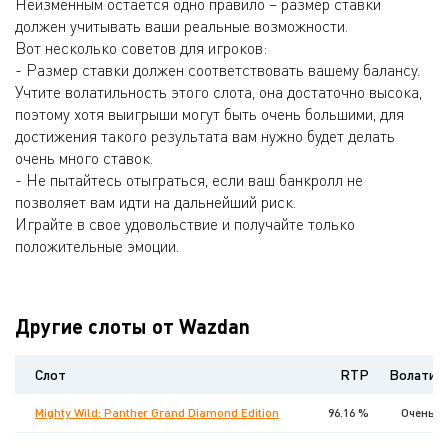
Неизменным остается одно правило – размер ставки
должен учитывать ваши реальные возможности.
Вот несколько советов для игроков:
- Размер ставки должен соответствовать вашему балансу.
Учтите волатильность этого слота, она достаточно высока,
поэтому хотя выигрыши могут быть очень большими, для
достижения такого результата вам нужно будет делать
очень много ставок.
- Не пытайтесь отыграться, если ваш банкролл не
позволяет вам идти на дальнейший риск.
Играйте в свое удовольствие и получайте только
положительные эмоции.
Другие слоты от Wazdan
Слот
RTP
Волатил
Mighty Wild: Panther Grand Diamond Edition
96.16 %
Очень в