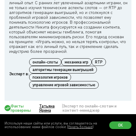
личный опыт. С ранних лет увлеченный азартными играми, он
не только изучил технические аспекты слотов — от RTP до
алгоритмов генерации выигрышей, но и столкнулся с
проблемой игровой зависимости, что позволяет ему
понимать психологию игроков. В профессиональной
деятельности Никита фокусируется на создании контента,
который объясняет нюансы гемблинга, помогая
пользователям минимизировать риски. Его подход основан
на принципе: «Играть можно, но нельзя терять контроль», что
отражает как его личный путь, так и стремление сделать
онлайн-слоты
механика игр
RTP
алгоритмы генерации выигрышей
Эксперт в:
психология игроков
управление игровой зависимостью
Факты
Татьяна
Эксперт по онлайн-слотам и
проверены
Ярема
контент-менеджер
Используя наши сайты или услуги, вы соглашаетесь на
ОК
использование нами файлов cookie
(Узнать больше)