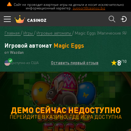
Сайт не проводит азартные игры на деньги и носит исключительно
информационный характер.
support@casinoz.biz
Главная
Игры
Игровые автоматы
Magic Eggs (Магические Яйца
Игровой автомат
Magic Eggs
от Wazdan
8
/10
Оставить первый отзыв
Доступно из США
ДЕМО СЕЙЧАС НЕДОСТУПНО
ПЕРЕЙДИТЕ В КАЗИНО, ГДЕ ИГРА ДОСТУПНА