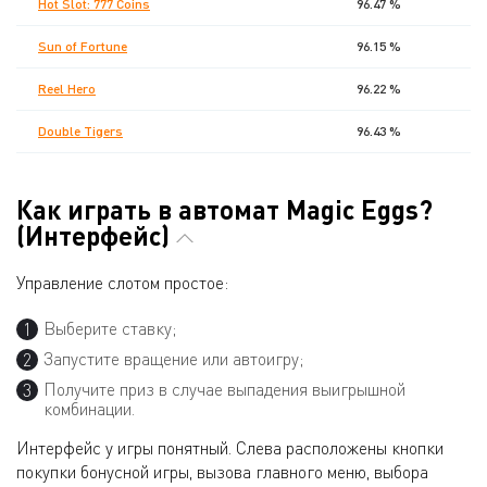
Hot Slot: 777 Coins
96.47 %
В
Sun of Fortune
96.15 %
В
Reel Hero
96.22 %
В
Double Tigers
96.43 %
С
Как играть в автомат Magic Eggs?
(Интерфейс)
Управление слотом простое:
Выберите ставку;
Запустите вращение или автоигру;
Получите приз в случае выпадения выигрышной
комбинации.
Интерфейс у игры понятный. Слева расположены кнопки
покупки бонусной игры, вызова главного меню, выбора