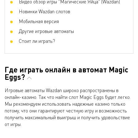
Видео обзор игры "Магические Яйца" (Wazdan)
Новинки Wazdan слотов
Мобильная версия
Другие игровые автоматы
Стоит ли играть?
Где играть онлайн в автомат Magic
Eggs?
Игровые автоматы Wazdan широко распространены в
онлайн-казино. Так что найти слот Magic Eggs будет легко.
Мы рекомендуем использовать надежные казино только
потому, что они гарантируют честную игру и возможность
получить максимальный выигрыш и получить удовольствие
от игры.