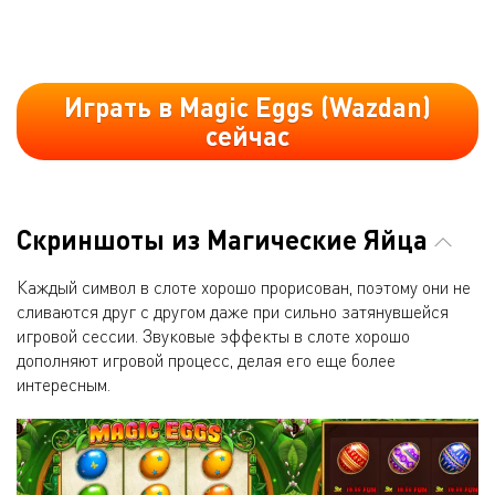
Играть в Magic Eggs (Wazdan)
сейчас
Скриншоты из Магические Яйца
Каждый символ в слоте хорошо прорисован, поэтому они не
сливаются друг с другом даже при сильно затянувшейся
игровой сессии. Звуковые эффекты в слоте хорошо
дополняют игровой процесс, делая его еще более
интересным.