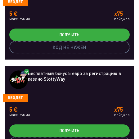
БЕЗДЕП
5 €
x75
макс. сумма
вейджер
ПОЛУЧИТЬ
КОД НЕ НУЖЕН
Бесплатный бонус 5 евро за регистрацию в
казино SlottyWay
БЕЗДЕП
5 €
x75
макс. сумма
вейджер
ПОЛУЧИТЬ