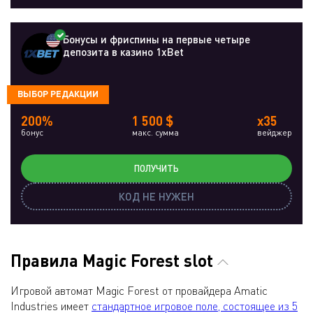
Бонусы и фриспины на первые четыре
депозита в казино 1xBet
ВЫБОР РЕДАКЦИИ
200%
1 500 $
x35
бонус
макс. сумма
вейджер
ПОЛУЧИТЬ
КОД НЕ НУЖЕН
Правила Magic Forest slot
Игровой автомат Magic Forest от провайдера Amatic
Industries имеет
стандартное игровое поле, состоящее из 5