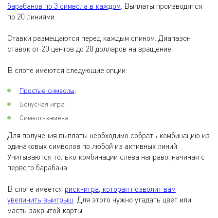
барабанов по 3 символа в каждом
. Выплаты производятся
по 20 линиями.
Ставки размещаются перед каждым спином. Диапазон
ставок от 20 центов до 20 долларов на вращение.
В слоте имеются следующие опции:
Простые символы
;
Бонусная игра;
Символ-замена.
Для получения выплаты необходимо собрать комбинацию из
одинаковых символов по любой из активных линий.
Учитываются только комбинации слева направо, начиная с
первого барабана.
В слоте имеется
риск-игра, которая позволит вам
увеличить выигрыш
. Для этого нужно угадать цвет или
масть закрытой карты.