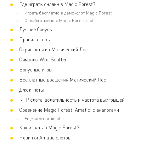
Джокеры
Где играть онлайн в Magic Forest?
Да
Играть бесплатно в демо-слот Magic Forest
Скаттер
Да
Онлайн казино с Magic Forest slot
Игра по равным шансам
Да
Лучшие бонусы
Бонусные игры
Free Spins
Правила слота
Волатильность
Средняя
Скриншоты из Магический Лес
3D слот
Нет
Символы Wild, Scatter
Респины
Нет
Бонусные игры
Фриспины
Да
Бесплатные вращения Магический Лес
Прогрессивные умножения
Нет
Джек-поты
Ставка на линию
0.01 - 1
RTP слота, волатильность и частота выигрышей
Сравнение Magic Forest (Amatic) с аналогами
Еще игры от Amatic
Как играть в Magic Forest?
Новинки Amatic слотов