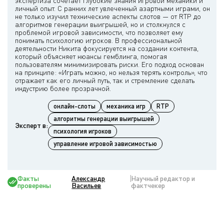
экспертиза сочетает глубокие знания игровой механики и
личный опыт. С ранних лет увлеченный азартными играми, он
не только изучил технические аспекты слотов — от RTP до
алгоритмов генерации выигрышей, но и столкнулся с
проблемой игровой зависимости, что позволяет ему
понимать психологию игроков. В профессиональной
деятельности Никита фокусируется на создании контента,
который объясняет нюансы гемблинга, помогая
пользователям минимизировать риски. Его подход основан
на принципе: «Играть можно, но нельзя терять контроль», что
отражает как его личный путь, так и стремление сделать
онлайн-слоты
механика игр
RTP
алгоритмы генерации выигрышей
Эксперт в:
психология игроков
управление игровой зависимостью
Факты
Александр
Научный редактор и
проверены
Васильев
фактчекер