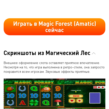
Играть в Magic Forest (Amatic)
сейчас
Скриншоты из Магический Лес
Внешнее оформление слота оставляет приятное впечатление.
Несмотря на то, что игра выполнена в ретро-стиле, она запросто
понравится всем игрокам. Звуковые эффекты приятные.