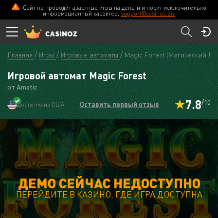
Сайт не проводит азартные игры на деньги и носит исключительно
информационный характер.
support@casinoz.biz
Главная
Игры
Игровые автоматы
Magic Forest (Магический Ле
Игровой автомат Magic Forest
от Amatic
7.8
/10
Оставить первый отзыв
Доступно из США
ДЕМО СЕЙЧАС НЕДОСТУПНО
ПЕРЕЙДИТЕ В КАЗИНО, ГДЕ ИГРА ДОСТУПНА