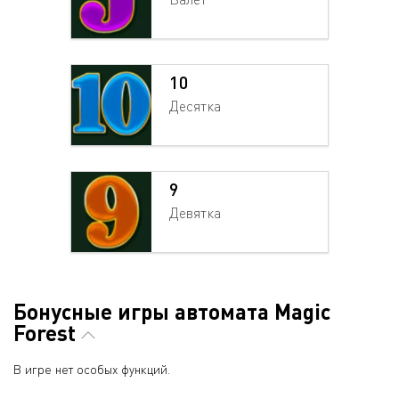
10
Десятка
9
Девятка
Бонусные игры автомата Magic
Forest
В игре нет особых функций.