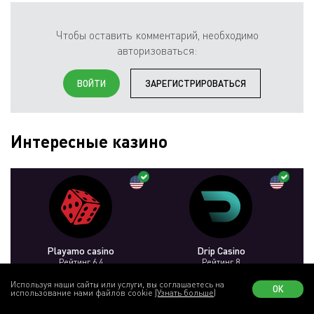
Чтобы оставить комментарий, необходимо
авторизоваться:
ВОЙТИ
ЗАРЕГИСТРИРОВАТЬСЯ
Интересные казино
Playamo casino
Drip Casino
Рейтинг 6.4
Рейтинг 8
Используя наши сайты или услуги, вы соглашаетесь на
ОК
использование нами файлов cookie
(Узнать больше)
FIRSTDEP
CASINOZ