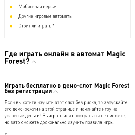
Мобильная версия
Другие игровые автоматы
Стоит ли играть?
Где играть онлайн в автомат Magic
Forest?
Играть бесплатно в демо-слот Magic Forest
без регистрации
Если вы хотите изучить этот слот без риска, то запускайте
его демо-режим на этой странице и начинайте игру на
условные деньги! Выиграть или проиграть вы не сможете,
но зато сможете досконально изучить правила игры.