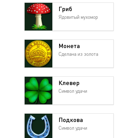
Гриб
Ядовитый мухомор
Монета
Сделана из золота
Клевер
Символ удачи
Подкова
Символ удачи