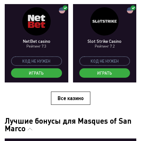
NetBet сasino
Slot Strike Casino
Рейтинг 7.3
Рейтинг 7.2
КОД НЕ НУЖЕН
КОД НЕ НУЖЕН
ИГРАТЬ
ИГРАТЬ
Все казино
Лучшие бонусы для Masques of San
Marco