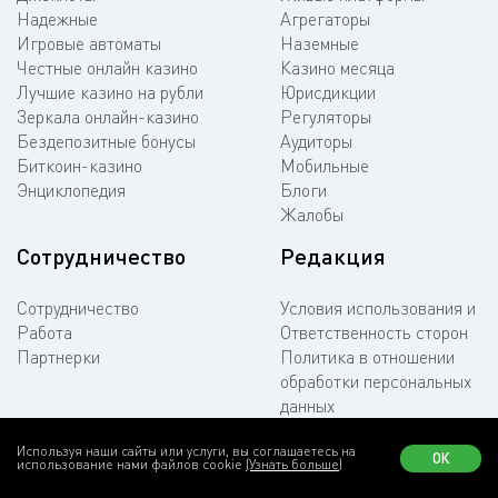
Надежные
Агрегаторы
Игровые автоматы
Наземные
Честные онлайн казино
Казино месяца
Лучшие казино на рубли
Юрисдикции
Зеркала онлайн-казино
Регуляторы
Бездепозитные бонусы
Аудиторы
Биткоин-казино
Мобильные
Энциклопедия
Блоги
Жалобы
Сотрудничество
Редакция
Сотрудничество
Условия использования и
Работа
Ответственность сторон
Партнерки
Политика в отношении
обработки персональных
данных
Помощь
Используя наши сайты или услуги, вы соглашаетесь на
Контакты
ОК
использование нами файлов cookie
(Узнать больше)
Редакционные стандарты