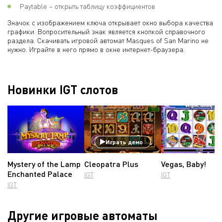
Paytable – открыть таблицу коэффициентов
Значок с изображением ключа открывает окно выбора качества
графики. Вопросительный знак является кнопкой справочного
раздела. Скачивать игровой автомат Masques of San Marino не
нужно. Играйте в него прямо в окне интернет-браузера.
Новинки IGT слотов
Играть демо
Mystery of the Lamp
Cleopatra Plus
Vegas, Baby!
Enchanted Palace
IGT
IGT
IGT
Другие игровые автоматы