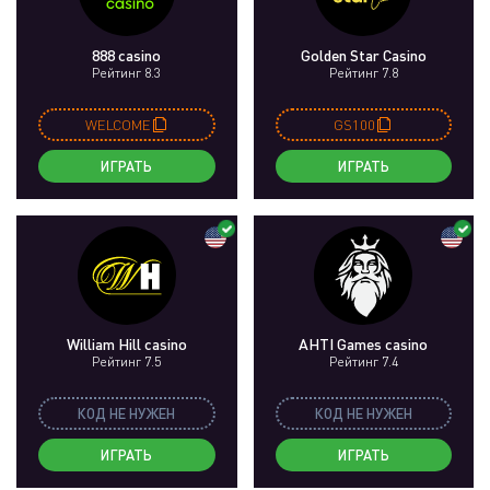
888 casino
Golden Star Casino
Рейтинг 8.3
Рейтинг 7.8
WELCOME
GS100
ИГРАТЬ
ИГРАТЬ
William Hill casino
AHTI Games casino
Рейтинг 7.5
Рейтинг 7.4
КОД НЕ НУЖЕН
КОД НЕ НУЖЕН
ИГРАТЬ
ИГРАТЬ