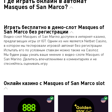
Где играть онлайн в автомат
Masques of San Marco?
Играть бесплатно в демо-слот Masques of
San Marco без регистрации
Видео-слот Masques of San Marino доступен в интернет-казино,
предлагающих игры от IGT. Одним из них является Netbet Casino,
в котором мы тестировали игровой автомат без регистрации.
Испытать его по условным ставкам можно также на Casinoz.
Мы будем рады узнать ваше мнение о видео-слоте Masques of
San Marino. Делитесь впечатлениями в комментариях и не
стесняйтесь оценивать игру.
Онлайн казино с Masques of San Marco slot