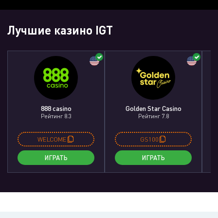
Лучшие казино IGT
888 casino
Golden Star Casino
Рейтинг 8.3
Рейтинг 7.8
WELCOME
GS100
ИГРАТЬ
ИГРАТЬ