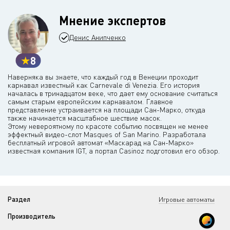
Мнение экспертов
Денис Анипченко
8
Наверняка вы знаете, что каждый год в Венеции проходит
карнавал известный как Carnevale di Venezia. Его история
началась в тринадцатом веке, что дает ему основание считаться
самым старым европейским карнавалом. Главное
представление устраивается на площади Сан-Марко, откуда
также начинается масштабное шествие масок.
Этому невероятному по красоте событию посвящен не менее
эффектный видео-слот Masques of San Marino. Разработала
бесплатный игровой автомат «Маскарад на Сан-Марко»
известная компания IGT, а портал Casinoz подготовил его обзор.
Раздел
Игровые автоматы
Производитель