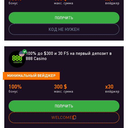
бонус
макс. сумма
вейджер
ПОЛУЧИТЬ
КОД НЕ НУЖЕН
100% до $300 и 30 FS на первый депозит в
888 Casino
МИНИМАЛЬНЫЙ ВЕЙДЖЕР
100%
300 $
x30
бонус
макс. сумма
вейджер
ПОЛУЧИТЬ
WELCOME