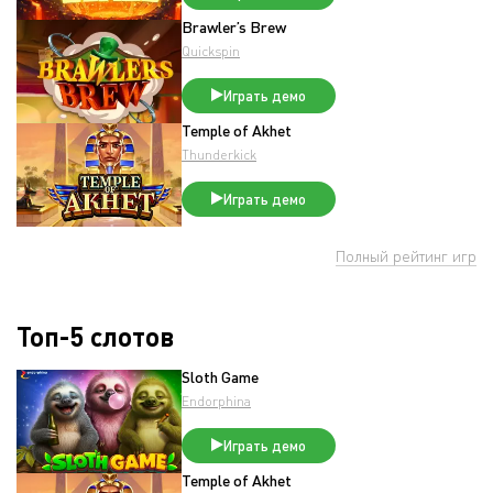
Brawler’s Brew
Quickspin
Играть демо
Temple of Akhet
Thunderkick
Играть демо
Полный рейтинг игр
Топ-5 слотов
Sloth Game
Endorphina
Играть демо
Temple of Akhet