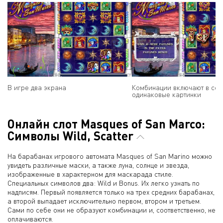
В игре два экрана
Комбинации включают в себ
одинаковые картинки
Онлайн слот Masques of San Marco:
Символы Wild, Scatter
На барабанах игрового автомата Masques of San Marino можно
увидеть различные маски, а также луна, солнце и звезда,
изображенные в характерном для маскарада стиле.
Специальных символов два: Wild и Bonus. Их легко узнать по
надписям. Первый появляется только на трех средних барабанах,
а второй выпадает исключительно первом, втором и третьем.
Сами по себе они не образуют комбинации и, соответственно, не
оплачиваются.