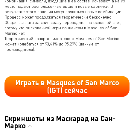
комбинация, символы, входящие в ее состав, исчезают, а на их
место падают расположенные выше и новые картинки. В
результате этого падения могут появиться новые комбинации.
Процесс может продолжаться теоретически бесконечно.
Общая выплата за спин сразу переводится на основной счет,
потому что рискованной игры по шансам в Masques of San
Marino нет.
Теоретический возврат видео-слота Masques of San Marino
может колебаться от 93,41% до 95,29% (данные от
производителя).
Играть в Masques of San Marco
(IGT) сейчас
Скриншоты из Маскарад на Сан-
Марко