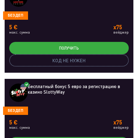
БЕЗДЕП
5 €
x75
макс. сумма
вейджер
ПОЛУЧИТЬ
КОД НЕ НУЖЕН
Бесплатный бонус 5 евро за регистрацию в
казино SlottyWay
БЕЗДЕП
5 €
x75
макс. сумма
вейджер