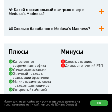
100 евро
💎 Какой максимальный выигрыш в игре
Medusa’s Madness?
х2000 от ставки игрока
🎰 Сколько барабанов в Medusa’s Madness?
5 барабанов
Плюсы
Минусы
Качественная
Сложные правила
современная графика
Диапазон значений РТП
Уникальные механики
Отличный подход к
реализации фриспинов
Мягкие параметры слота
подходят для новичков
Интересный геймплей
Используя наши сайты или услуги, вы соглашаетесь на
ОК
использование нами файлов cookie
(Узнать больше)