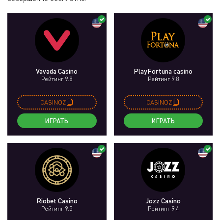
Vavada Casino
PlayFortuna casino
Рейтинг 9.8
Рейтинг 9.8
CASINOZ
CASINOZ
ИГРАТЬ
ИГРАТЬ
Riobet Casino
Jozz Casino
Рейтинг 9.5
Рейтинг 9.4