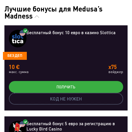
Лучшие бонусы для Medusa’s
Madness
Бесплатный бонус 10 евро в казино Slottica
БЕЗДЕП
10 €
x75
макс. сумма
вейджер
ПОЛУЧИТЬ
КОД НЕ НУЖЕН
Бесплатный бонус 5 евро за регистрацию в
Lucky Bird Casino