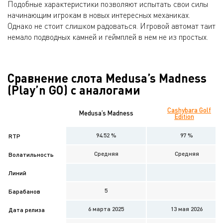
Подобные характеристики позволяют испытать свои силы
начинающим игрокам в новых интересных механиках.
Однако не стоит слишком радоваться. Игровой автомат таит
немало подводных камней и геймплей в нем не из простых.
Сравнение слота Medusa’s Madness
(Play’n GO) с аналогами
Cashybara Golf
Medusa’s Madness
Edition
94.52 %
97 %
RTP
Средняя
Средняя
Волатильность
Линий
5
Барабанов
6 мартa 2025
13 мая 2026
Дата релиза