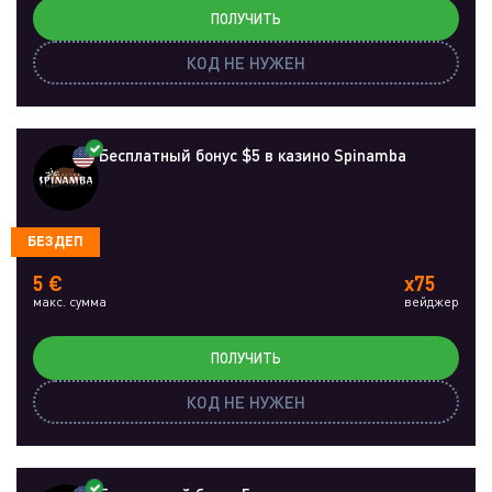
ПОЛУЧИТЬ
КОД НЕ НУЖЕН
Бесплатный бонус $5 в казино Spinamba
БЕЗДЕП
5 €
x75
макс. сумма
вейджер
ПОЛУЧИТЬ
КОД НЕ НУЖЕН