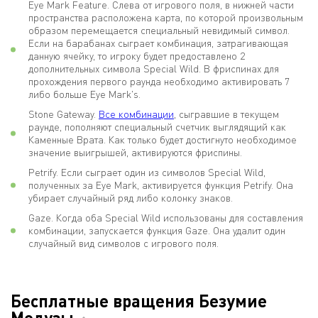
Eye Mark Feature. Слева от игрового поля, в нижней части
пространства расположена карта, по которой произвольным
образом перемещается специальный невидимый символ.
Если на барабанах сыграет комбинация, затрагивающая
данную ячейку, то игроку будет предоставлено 2
дополнительных символа Special Wild. В фриспинах для
прохождения первого раунда необходимо активировать 7
либо больше Eye Mark's.
Stone Gateway.
Все комбинации
, сыгравшие в текущем
раунде, пополняют специальный счетчик выглядящий как
Каменные Врата. Как только будет достигнуто необходимое
значение выигрышей, активируются фриспины.
Petrify. Если сыграет один из символов Special Wild,
полученных за Eye Mark, активируется функция Petrify. Она
убирает случайный ряд либо колонку знаков.
Gaze. Когда оба Special Wild использованы для составления
комбинации, запускается функция Gaze. Она удалит один
случайный вид символов с игрового поля.
Бесплатные вращения Безумие
Медузы