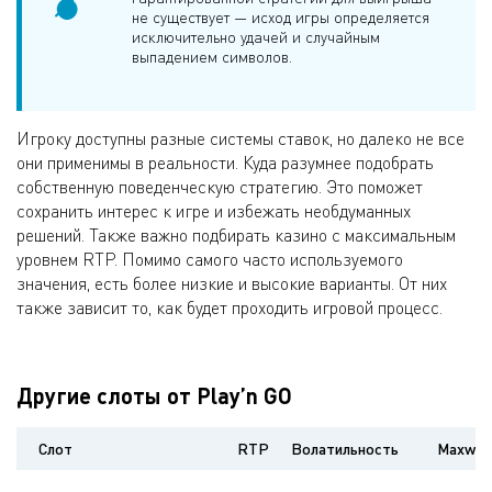
не существует — исход игры определяется
исключительно удачей и случайным
выпадением символов.
Игроку доступны разные системы ставок, но далеко не все
они применимы в реальности. Куда разумнее подобрать
собственную поведенческую стратегию. Это поможет
сохранить интерес к игре и избежать необдуманных
решений. Также важно подбирать казино с максимальным
уровнем RTP. Помимо самого часто используемого
значения, есть более низкие и высокие варианты. От них
также зависит то, как будет проходить игровой процесс.
Другие слоты от Play’n GO
Слот
RTP
Волатильность
Maxwin