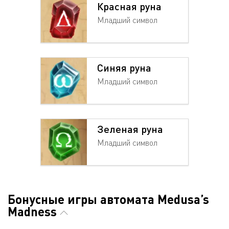
Красная руна
Младший символ
Синяя руна
Младший символ
Зеленая руна
Младший символ
Бонусные игры автомата Medusa’s
Madness