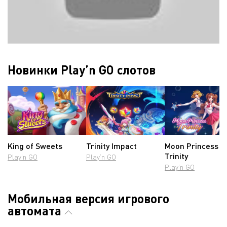
Новинки Play’n GO слотов
King of Sweets
Trinity Impact
Moon Princess
Trinity
Play’n GO
Play’n GO
Play’n GO
Мобильная версия игрового
автомата