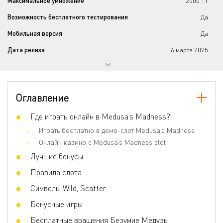
Максимальное умножение
2000 : 1
Возможность бесплатного тестирования
Да
Мобильная версия
Да
Дата релиза
6 мартa 2025
Прогрессивный джекпот
Нет
Количество барабанов
5
Оглавление
Джокеры
Да
Скаттер
Где играть онлайн в Medusa’s Madness?
Нет
Играть бесплатно в демо-слот Medusa’s Madness
Игра по равным шансам
Нет
Онлайн казино с Medusa’s Madness slot
Бонусные игры
Free Spins, Extra Wilds, Big Win,
Multiplier, Collections, Random Wilds, Win
Лучшие бонусы
Clusters
Правила слота
Волатильность
Средняя
Символы Wild, Scatter
3D слот
Да
Бонусные игры
Респины
Нет
Бесплатные вращения Безумие Медузы