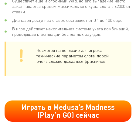
Существует еще и огромный Wild, но его выпадение часто
заканчивается срывом максимального куша слота в х2000 от
ставки.
Диапазон доступных ставок составляет от 0.1 до 100 евро.
В игре действует накопительная система учета комбинаций,
приводящая к активации бесплатных раундов.
Несмотря на неплохие для игрока
технические параметры слота, порой
очень сложно дождаться фриспинов.
Играть в Medusa’s Madness
(Play’n GO) сейчас