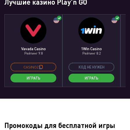
Лучшие казино Play’n GO
Vavada Casino
1Win Casino
Рейтинг 9.8
Рейтинг 8.2
CASINOZ
КОД НЕ НУЖЕН
ИГРАТЬ
ИГРАТЬ
Промокоды для бесплатной игры