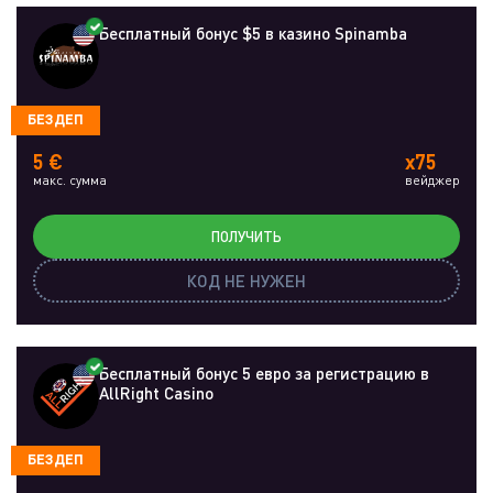
Бесплатный бонус $5 в казино Spinamba
БЕЗДЕП
5 €
x75
макс. сумма
вейджер
ПОЛУЧИТЬ
КОД НЕ НУЖЕН
Бесплатный бонус 5 евро за регистрацию в
AllRight Casino
БЕЗДЕП