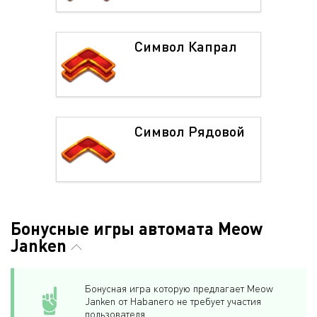
Символ Капрал
Символ Рядовой
Бонусные игры автомата Meow
Janken
Бонусная игра которую предлагает Meow
Janken от Habanero не требует участия
пользователя.