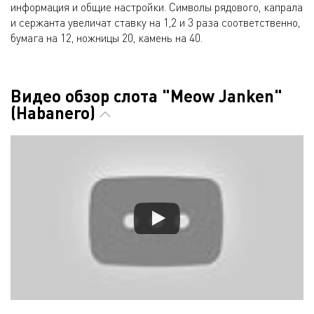
информация и общие настройки. Символы рядового, капрала
и сержанта увеличат ставку на 1,2 и 3 раза соответственно,
бумага на 12, ножницы 20, камень на 40.
Видео обзор слота "Meow Janken"
(Habanero)