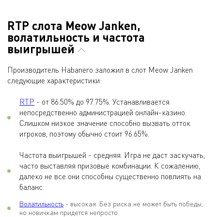
RTP слота Meow Janken,
волатильность и частота
выигрышей
Производитель Habanero заложил в слот Meow Janken
следующие характеристики:
RTP
- от 86.50% до 97.75%. Устанавливается
непосредственно администрацией онлайн-казино.
Слишком низкое значение способно вызвать отток
игроков, поэтому обычно стоит 96.65%.
Частота выигрышей - средняя. Игра не даст заскучать,
часто выставляя призовые комбинации. К сожалению,
далеко не все они способны существенно повлиять на
баланс.
Волатильность
- высокая. Без риска не может быть победы,
но новичкам придется непросто.