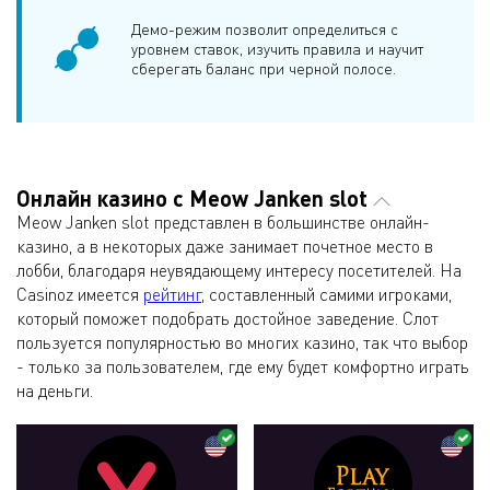
Демо-режим позволит определиться с
уровнем ставок, изучить правила и научит
сберегать баланс при черной полосе.
Онлайн казино с Meow Janken slot
Meow Janken slot представлен в большинстве онлайн-
казино, а в некоторых даже занимает почетное место в
лобби, благодаря неувядающему интересу посетителей. На
Casinoz имеется
рейтинг
, составленный самими игроками,
который поможет подобрать достойное заведение. Слот
пользуется популярностью во многих казино, так что выбор
- только за пользователем, где ему будет комфортно играть
на деньги.