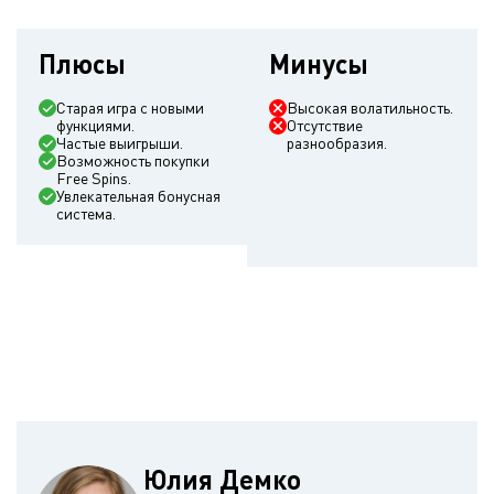
Ставка умноженная на x1451.
Плюсы
Минусы
Старая игра с новыми
Высокая волатильность.
функциями.
Отсутствие
Частые выигрыши.
разнообразия.
Возможность покупки
Free Spins.
Увлекательная бонусная
система.
Юлия Демко