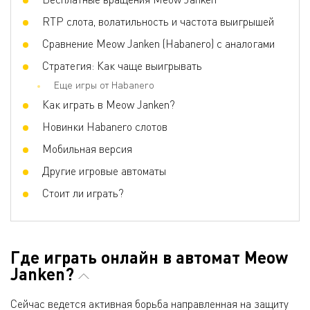
Респины
Да
RTP слота, волатильность и частота выигрышей
Фриспины
Да
Сравнение Meow Janken (Habanero) с аналогами
Прогрессивные умножения
Нет
Стратегия: Как чаще выигрывать
Ставка на линию
0.01 - 20
Еще игры от Habanero
Как играть в Meow Janken?
Новинки Habanero слотов
Мобильная версия
Другие игровые автоматы
Стоит ли играть?
Где играть онлайн в автомат Meow
Janken?
Сейчас ведется активная борьба направленная на защиту