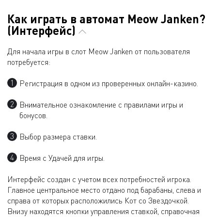
Как играть в автомат Meow Janken?
(Интерфейс)
Для начала игры в слот Meow Janken от пользователя
потребуется:
Регистрация в одном из проверенных онлайн-казино.
Внимательное ознакомление с правилами игры и
бонусов.
Выбор размера ставки.
Время с Удачей для игры.
Интерфейс создан с учетом всех потребностей игрока.
Главное центральное место отдано под барабаны, слева и
справа от которых расположились Кот со Звездочкой.
Внизу находятся кнопки управления ставкой, справочная