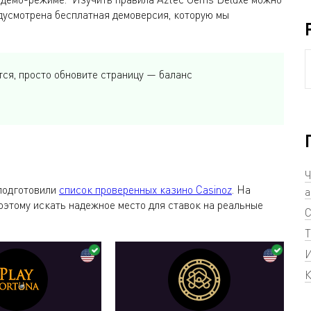
едусмотрена бесплатная демоверсия, которую мы
ся, просто обновите страницу — баланс
Ч
 подготовили
список проверенных казино Casinoz
. На
а
поэтому искать надежное место для ставок на реальные
С
Т
И
К