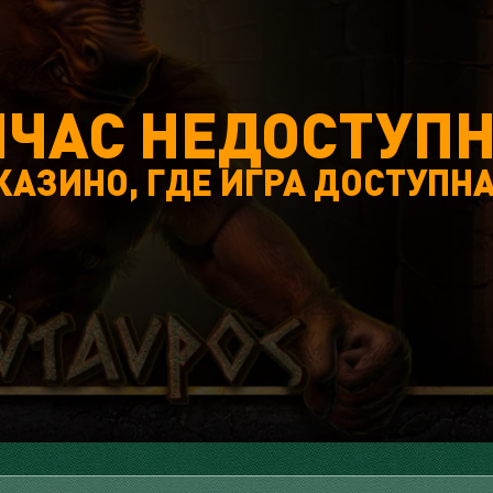
ЙЧАС НЕДОСТУП
КАЗИНО, ГДЕ ИГРА ДОСТУПН