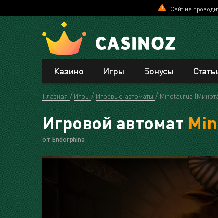
Сайт не проводи
Казино
Игры
Бонусы
Стать
Главная
Игры
Игровые автоматы
Minotaurus (Минот
Игровой автомат
Min
от Endorphina