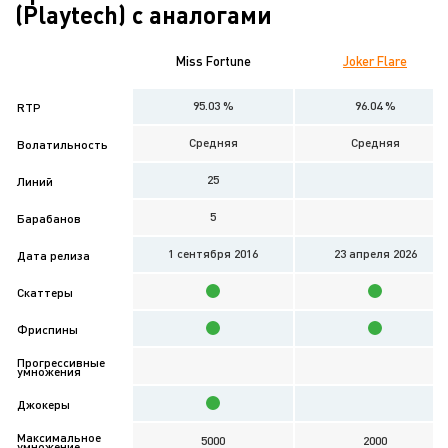
(Playtech) с аналогами
Miss Fortune
Joker Flare
95.03 %
96.04 %
RTP
Средняя
Средняя
Волатильность
25
Линий
5
Барабанов
1 сентября 2016
23 апреля 2026
Дата релиза
Скаттеры
Фриспины
Прогрессивные
умножения
Джокеры
Максимальное
5000
2000
умножение