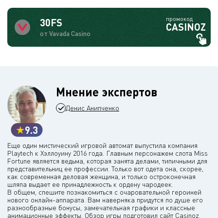
промокод
30FS
CASINOZ
от Vavada Casino
Мнение экспертов
Денис Анипченко
9.3
Еще один мистический игровой автомат выпустила компания
Playtech к Хэллоуину 2016 года. Главным персонажем слота Miss
Fortune является ведьма, которая занята делами, типичными для
представительниц ее профессии. Только вот одета она, скорее,
как современная деловая женщина, и только остроконечная
шляпа выдает ее принадлежность к ордену чародеек.
В общем, спешите познакомиться с очаровательной героиней
нового онлайн-аппарата. Вам наверняка придутся по душе его
разнообразные бонусы, замечательная графики и классные
анимационные эффекты. Обзор игры подготовил сайт Casinoz.