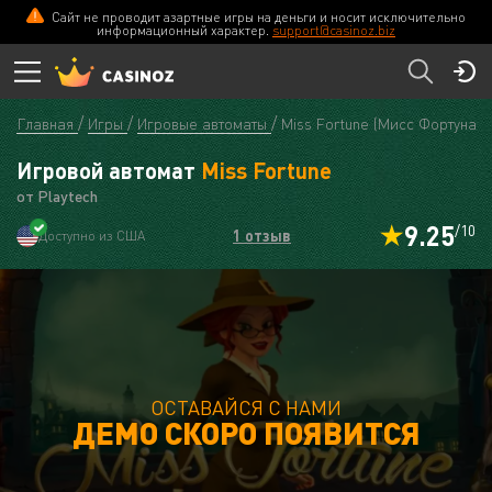
Сайт не проводит азартные игры на деньги и носит исключительно
информационный характер.
support@casinoz.biz
Главная
Игры
Игровые автоматы
Miss Fortune (Мисс Фортуна)
Игровой автомат
Miss Fortune
от Playtech
9.25
/10
1 отзыв
Доступно из США
ОСТАВАЙСЯ С НАМИ
ДЕМО СКОРО ПОЯВИТСЯ