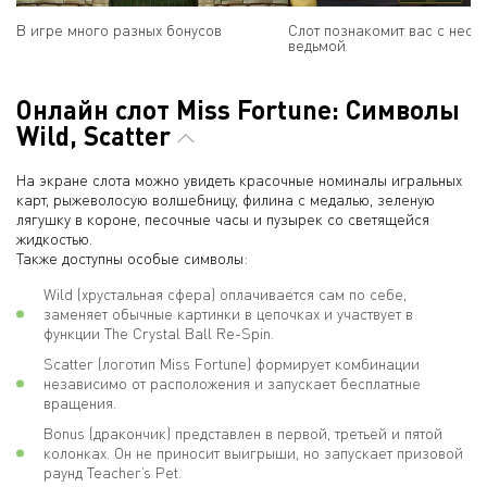
В игре много разных бонусов
Слот познакомит вас с необ
ведьмой
Онлайн слот Miss Fortune: Символы
Wild, Scatter
На экране слота можно увидеть красочные номиналы игральных
карт, рыжеволосую волшебницу, филина с медалью, зеленую
лягушку в короне, песочные часы и пузырек со светящейся
жидкостью.
Также доступны особые символы:
Wild (хрустальная сфера) оплачивается сам по себе,
заменяет обычные картинки в цепочках и участвует в
функции The Crystal Ball Re-Spin.
Scatter (логотип Miss Fortune) формирует комбинации
независимо от расположения и запускает бесплатные
вращения.
Bonus (дракончик) представлен в первой, третьей и пятой
колонках. Он не приносит выигрыши, но запускает призовой
раунд Teacher’s Pet.