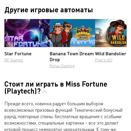
Другие игровые автоматы
Star Fortune
Banana Town Dream
Wild Bandolier
Drop
BF Games
Play’n GO
Relax Gaming
Стоит ли играть в Miss Fortune
(Playtech)?
Прежде всего, новинка радует большим выбором
всевозможных призовых функций. Тематический бонусный
раунд, повторные спины, бесплатные вращения с особыми
возможностями, специальные картинки – все это делает
игровой процесс невероятно увлекательным. К тому же,