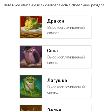
Детальное описание всех символов есть в справочном разделе.
Дракон
Высокооплачиваемый
символ
Сова
Высокооплачиваемый
символ
Лягушка
Высокооплачиваемый
символ
Зелье