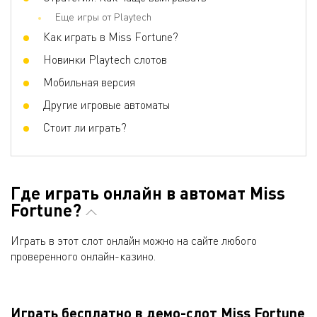
Еще игры от Playtech
Как играть в Miss Fortune?
Новинки Playtech слотов
Мобильная версия
Другие игровые автоматы
Стоит ли играть?
Где играть онлайн в автомат Miss
Fortune?
Играть в этот слот онлайн можно на сайте любого
проверенного онлайн-казино.
Играть бесплатно в демо-слот Miss Fortune