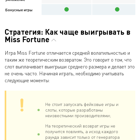
Бонусные игры
Стратегия: Как чаще выигрывать в
Miss Fortune
Игра Miss Fortune отличается средней волатильностью и
таким же теоретическим возвратом. Это говорит о том, что
слот выплачивает выигрыши среднего размера и делает это
не очень часто. Начиная играть, необходимо учитывать
следующие моменты:
Не стоит запускать фейковые игры и
слоты, которые разработаны
неизвестными производителями;
На теоретический возврат игры не
получится повлиять, а исход каждого
раунда зависит только от генератора