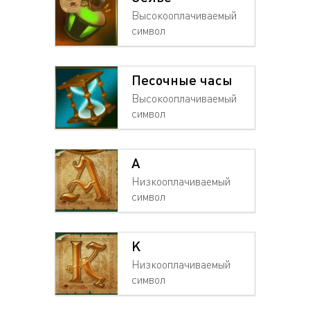
Высокооплачиваемый
символ
Песочные часы
Высокооплачиваемый
символ
A
Низкооплачиваемый
символ
K
Низкооплачиваемый
символ