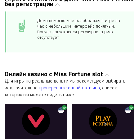
без регистрации
Демо помогло мне разобраться в игре за
час с небольшим: интерфейс понятный,
бонусы запускаются регулярно, а риск
отсутствует.
Онлайн казино с Miss Fortune slot
Для игры на реальные деньги мы рекомендуем выбирать
исключительно
проверенные онлайн-казино
, список
которых вы можете видеть ниже.