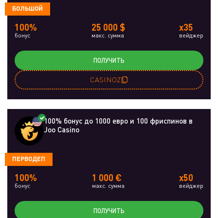
БОЛЬШОЙ
100%
25 000 $
x35
бонус
макс. сумма
вейджер
ПОЛУЧИТЬ
CASINOZ
100% бонус до 1000 евро и 100 фриспинов в
Joo Casino
ПЕРВОДЕП
100%
1 000 €
x50
бонус
макс. сумма
вейджер
ПОЛУЧИТЬ