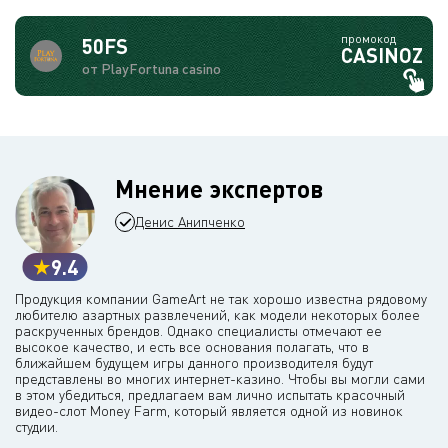
промокод
50FS
CASINOZ
от PlayFortuna casino
Мнение экспертов
Денис Анипченко
9.4
Продукция компании GameArt не так хорошо известна рядовому
любителю азартных развлечений, как модели некоторых более
раскрученных брендов. Однако специалисты отмечают ее
высокое качество, и есть все основания полагать, что в
ближайшем будущем игры данного производителя будут
представлены во многих интернет-казино. Чтобы вы могли сами
в этом убедиться, предлагаем вам лично испытать красочный
видео-слот Money Farm, который является одной из новинок
студии.