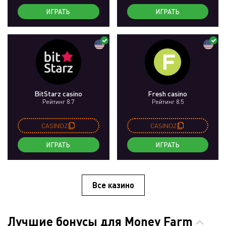
ИГРАТЬ
ИГРАТЬ
BitStarz casino
Fresh casino
Рейтинг 8.7
Рейтинг 8.5
CASINOZ
CASINOZ
ИГРАТЬ
ИГРАТЬ
Все казино
Лучшие бонусы для Money Farm