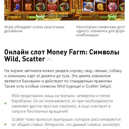
Игра обладает очень красочным
Некоторым символам достат
дизайном
одного элемента для форми
комбинации
Онлайн слот Money Farm: Символы
Wild, Scatter
На экране автомата можно увидеть корову, овцу, свинью, собаку
и номиналы карт от девятки до туза. Эти девять элементов
являются базовыми и действуют по стандартным правилам.
Также есть особые символы Wild (курица) и Scatter (яйцо).
Wild представлен лишь на третьем, четвертом и пятом
барабанах. Он не оплачивается, но при необходимости
заменяет другие простые картинки, а еще участвует в
запуске бесплатных вращений.
Scatter тоже приносит выигрыши, которые рассчитываются
по общей ставке. Интересно, что данный символ, несмотря