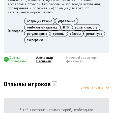
экспертов в отрасли. Его работы — это всегда актуальная,
проверенная и полезная информация для всех, кто
операции казино
управление
гемблинг-аналитика
RTP
волатильность
Эксперт в:
регуляторика
тренды
обзоры
редактура
экспертиза
Факты
Александр
Научный редактор и
проверены
Васильев
фактчекер
Отзывы игроков
2
Сначала новые
Чтобы оставить комментарий, необходимо