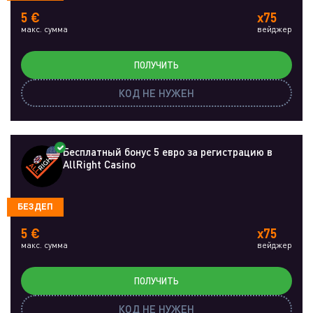
5 €
x75
макс. сумма
вейджер
ПОЛУЧИТЬ
КОД НЕ НУЖЕН
Бесплатный бонус 5 евро за регистрацию в
AllRight Casino
БЕЗДЕП
5 €
x75
макс. сумма
вейджер
ПОЛУЧИТЬ
КОД НЕ НУЖЕН