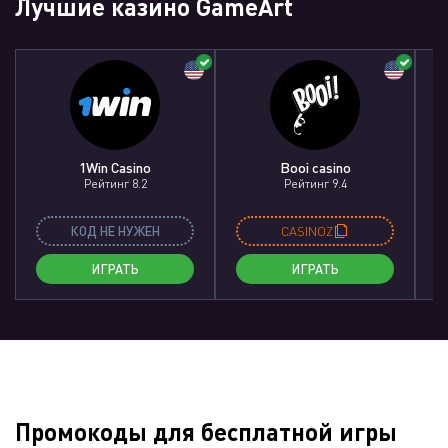
Лучшие казино GameArt
1Win Casino
Booi casino
Рейтинг 8.2
Рейтинг 9.4
КОД НЕ НУЖЕН
CASINOZ
ИГРАТЬ
ИГРАТЬ
Промокоды для бесплатной игры