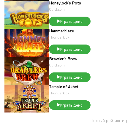
Honeylock’s Pots
Quickspin
Играть демо
Hammerblaze
Thunderkick
Играть демо
Brawler’s Brew
Quickspin
Играть демо
Temple of Akhet
Thunderkick
Играть демо
Полный рейтинг игр