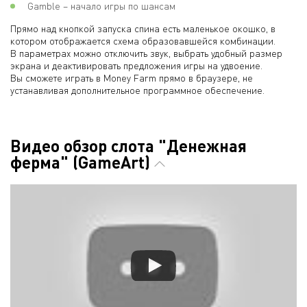
Gamble – начало игры по шансам
Прямо над кнопкой запуска спина есть маленькое окошко, в
котором отображается схема образовавшейся комбинации.
В параметрах можно отключить звук, выбрать удобный размер
экрана и деактивировать предложения игры на удвоение.
Вы сможете играть в Money Farm прямо в браузере, не
устанавливая дополнительное программное обеспечение.
Видео обзор слота "Денежная
ферма" (GameArt)