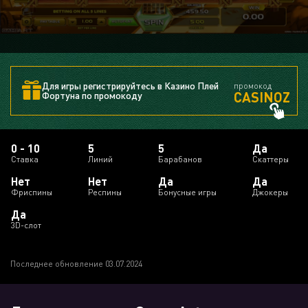
Для игры регистрируйтесь в Казино Плей
промокод
CASINOZ
Фортуна по промокоду
0 - 10
5
5
Да
Ставка
Линий
Барабанов
Скаттеры
Нет
Нет
Да
Да
Фриспины
Респины
Бонусные игры
Джокеры
Да
3D-слот
Последнее обновление 03.07.2024