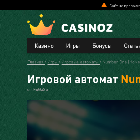
Сайт не проводи
Казино
Игры
Бонусы
Стать
Главная
Игры
Игровые автоматы
Number One (Номе
Игровой автомат
Nu
от FuGaSo