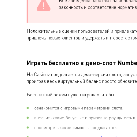
Все заведения работают на основан
законность и соответствие нормати
Положительные оценки пользователей и привлека
привлечь новых клиентов и удержать интерес к этом
Играть бесплатно в демо-слот Numbe
На Casinoz предлагается демо-версия слота, запус
проиграв весь виртуальный баланс просто обновите 
Бесплатный режим нужен игрокам, чтобы:
ознакомится с игровыми параметрами слота,
выяснить какие бонусные и призовые раунды есть в 
просмотреть какие символы предлагаются,