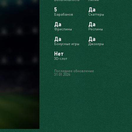
5
Да
Барабанов
Скаттеры
Да
Да
Фриспины
Респины
Да
Да
Бонусные игры
Джокеры
Нет
3D-слот
Последнее обновление
31.01.2026