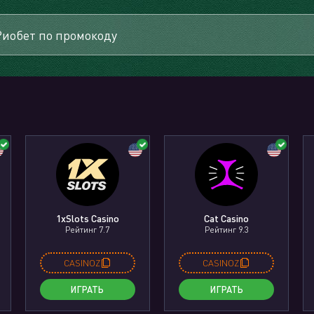
Риобет по промокоду
1xSlots Casino
Cat Casino
Рейтинг 7.7
Рейтинг 9.3
CASINOZ
CASINOZ
ИГРАТЬ
ИГРАТЬ