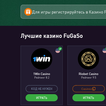
Для игры регистрируйтесь в Казино 
Лучшие казино FuGaSo
1Win Casino
Riobet Casino
Рейтинг 8.2
Рейтинг 9.5
КОД НЕ НУЖЕН
Casinoz
ИГРАТЬ
ИГРАТЬ