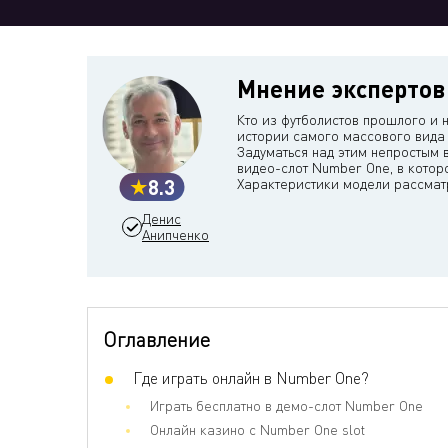
Мнение экспертов
Кто из футболистов прошлого и 
истории самого массового вида 
Задуматься над этим непростым 
видео-слот Number One, в которо
8.3
Характеристики модели рассмат
Денис
Анипченко
Оглавление
Где играть онлайн в Number One?
Играть бесплатно в демо-слот Number One
Онлайн казино с Number One slot