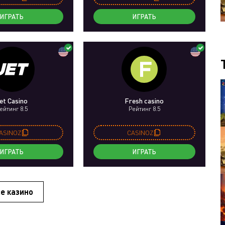
ИГРАТЬ
ИГРАТЬ
et Casino
Fresh casino
ейтинг 8.5
Рейтинг 8.5
ASINOZ
CASINOZ
ИГРАТЬ
ИГРАТЬ
е казино