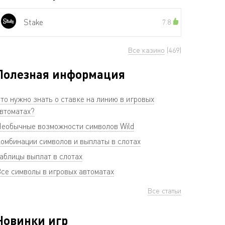
Stake
7.8
Все казино
(469)
Полезная информация
то нужно знать о ставке на линию в игровых
втоматах?
еобычные возможности символов Wild
омбинации символов и выплаты в слотах
аблицы выплат в слотах
се символы в игровых автоматах
Все статьи
Новинки игр