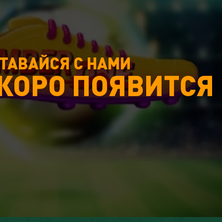
ТАВАЙСЯ С НАМИ
КОРО ПОЯВИТСЯ