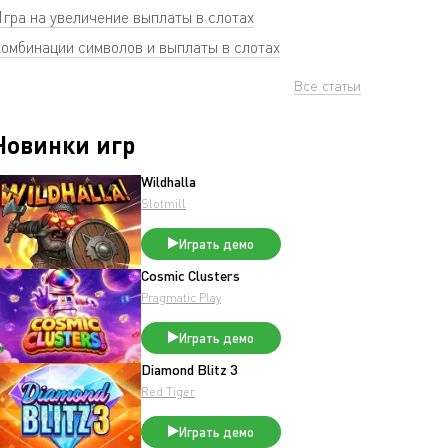
гра на увеличение выплаты в слотах
омбинации символов и выплаты в слотах
Все статьи
Новинки игр
Wildhalla
Slotmill
Играть демо
Cosmic Clusters
Pragmatic Play
Играть демо
Diamond Blitz 3
Red Tiger
Играть демо