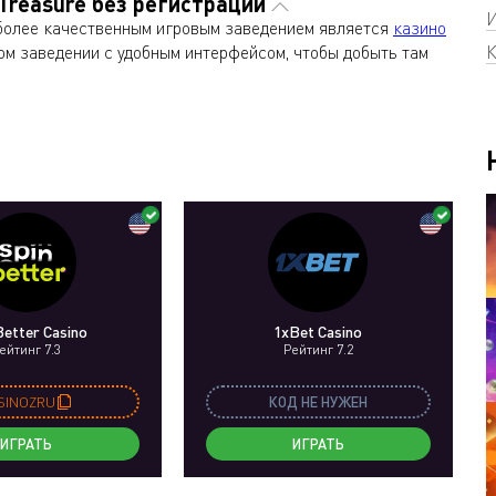
Treasure без регистрации
И
аиболее качественным игровым заведением является
казино
вом заведении с удобным интерфейсом, чтобы добыть там
К
Better Casino
1xBet Casino
ейтинг 7.3
Рейтинг 7.2
SINOZRU
КОД НЕ НУЖЕН
ИГРАТЬ
ИГРАТЬ