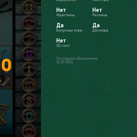
Нет
Нет
Фриспины
Респины
Да
Да
Бонусные игры
Джокеры
Нет
3D-слот
НО
Последнее обновление
03.07.2024
А