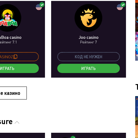
Boa casino
Joo casino
ейтинг 7.1
Рейтинг 7
ASINOZ
КОД НЕ НУЖЕН
ИГРАТЬ
ИГРАТЬ
е казино
sure