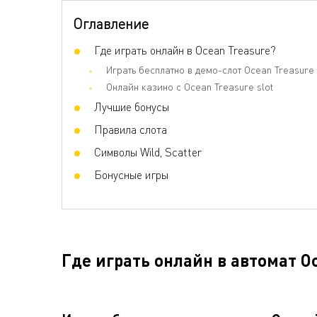
Оглавление
Где играть онлайн в Ocean Treasure?
Играть бесплатно в демо-слот Ocean Treasure
Онлайн казино с Ocean Treasure slot
Лучшие бонусы
Правила слота
Символы Wild, Scatter
Бонусные игры
Где играть онлайн в автомат O