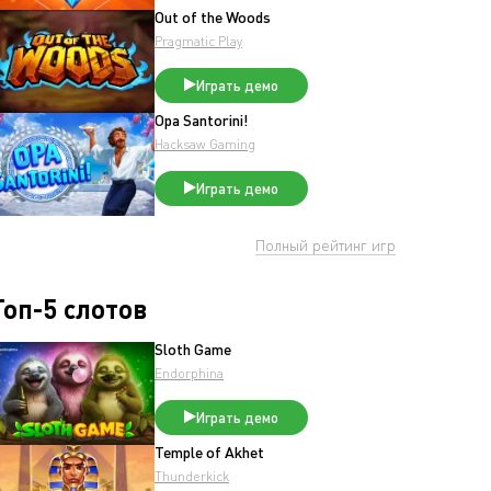
Out of the Woods
Pragmatic Play
Играть демо
Opa Santorini!
Hacksaw Gaming
Играть демо
Полный рейтинг игр
Топ-5 слотов
Sloth Game
Endorphina
Играть демо
Temple of Akhet
Thunderkick