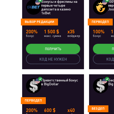
Бонусы и фриспины на
100
первые четыре
евр
депозита в казино
Joo
1xBet
ВЫБОР РЕДАКЦИИ
ПЕРВОДЕП
200%
1 500 $
x35
100%
1
бонус
макс. сумма
вейджер
бонус
м
ПОЛУЧИТЬ
П
КОД НЕ НУЖЕН
КОД
Приветственный бонус
Бес
в BigDollar
Big
ПЕРВОДЕП
БЕЗДЕП
200%
600 $
x40