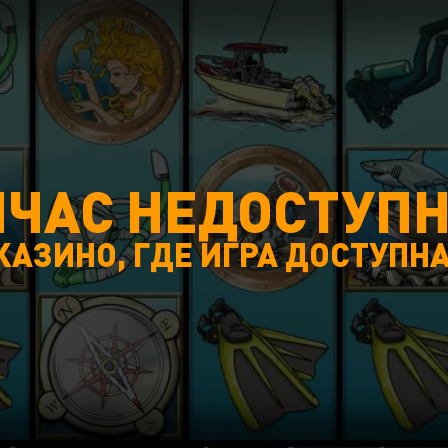
ЙЧАС НЕДОСТУП
КАЗИНО, ГДЕ ИГРА ДОСТУПН