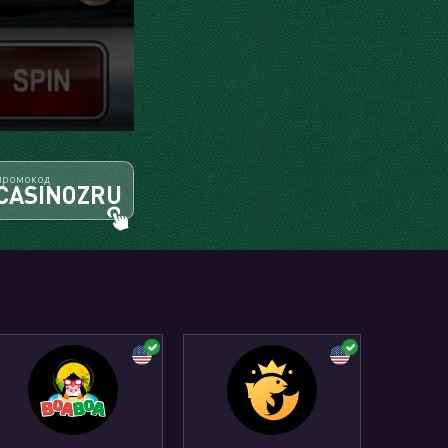
промокод
CASINOZRU